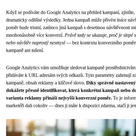
Když se podíváte do Google Analytics na přehled kampaní, zjistíte,
dramaticky odlišné výsledky. Jedna kampaň může přivést tisíce návš
poměr bude tristní, zatímco jiná kampaň s desetinou návštěvnosti m
mnohonásobně více konverzí.
Právě tady se ukazuje, proč je slepé 
nebo návštěv naprostý nesmysl
— bez kontextu konverzního poměr
kampaně ani tušení.
Google Analytics vám umožňuje sledovat kampaně prostřednictvím
přidáváte k URL adresám svých odkazů. Tyto parametry zahrnují z
kampaně, obsah reklamy a klíčové slovo.
Díky správně nastave
dokážete přesně identifikovat, která konkrétní kampaň nebo d
varianta reklamy přináší nejvyšší konverzní poměr.
To je inform
marketéři dali cokoliv — dnes ji máte k dispozici zdarma, stačí ji jen