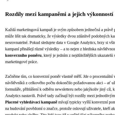
Rozdíly mezi kampaněmi a jejich výkonností
Každá marketingová kampaň je svým způsobem jedinečná a právě pr
může lišit tak dramaticky, že výsledky dvou zdánlivě podobných k
nesrovnatelné. Pokud sledujete data v Google Analytics, brzy si vši
kampaní přinášejí různé výsledky – a to nejen z hlediska návštěvnos
konverzního poměru
, který je jedním z nejdůležitějších ukazatelů 
marketingové práce.
Začněme tím, co konverzní poměr vlastně měří. Jde o procentuální v
návštěvníků z celkového počtu dokončilo požadovanou akci – ať už
formuláře, přihlášení k odběru newsletteru nebo jakýkoliv jiný cíl, k
Analytics nastavili. Právě tady začínají být rozdíly mezi jednotliv
Placené vyhledávací kampaně
mívají typicky vyšší konverzní p
na budování povědomí o značce, protože oslovují uživatele, kteří ak
produkt nebo službu. Tito lidé jsou již v určité fázi nákupního rozho