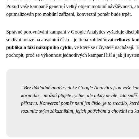
Pokud vaše kampaně generují velký objem mobilní návštěvnosti, al
optimalizován pro mobilní zařízení, konverzní poměr bude trpět.
Správné porovnávání kampaní v Google Analytics vyžaduje disciplí
se dívat pouze na absolutní čísla – je třeba zohledňovat
celkový kon
publika a fázi nákupního cyklu
, ve které se uživatelé nacházejí. 
pochopit, proč se výkonnost jednotlivých kampaní liší a jak ji syste
Bez důkladné analýzy dat z Google Analytics jsou vaše ka
kormidla – možná plujete rychle, ale nikdy nevíte, zda smě
přístavu. Konverzní poměr není jen číslo, je to zrcadlo, kter
rozumíte svým zákazníkům, jejich potřebám a chování na kaž