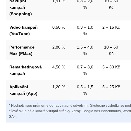
Nákupní
1,91 %
0,8 – 2,0
10 – 50
kampaň
%
Kč
(Shopping)
Video kampaň
0,50 %
0,3 – 1,0
2 – 15 Kč
(YouTube)
%
Performance
2,80 %
1,5 – 4,0
10 – 60
Max (PMax)
%
Kč
Remarketingová
4,50 %
0,7 – 3,0
5 – 30 Kč
kampaň
%
Aplikační
1,20 %
0,5 – 1,5
5 – 25 Kč
kampaň (App)
%
* Hodnoty jsou průměrné odhady napříč odvětvími. Skutečné výsledky se mohou
cílové skupině a kvalitě vstupní stránky. Zdroj: Google Ads Benchmarks, Word
GA4.