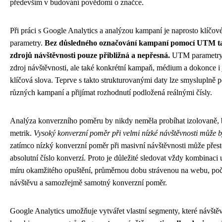
především v budování povědomí o značce.
Při práci s Google Analytics a analýzou kampaní je naprosto klíčo
parametry.
Bez důsledného označování kampaní pomocí UTM tag
zdrojů návštěvnosti pouze přibližná a nepřesná.
UTM parametry u
zdroj návštěvnosti, ale také konkrétní kampaň, médium a dokonce i
klíčová slova. Teprve s takto strukturovanými daty lze smysluplně
různých kampaní a přijímat rozhodnutí podložená reálnými čísly.
Analýza konverzního poměru by nikdy neměla probíhat izolovaně, b
metrik.
Vysoký konverzní poměr při velmi nízké návštěvnosti může být
zatímco nízký konverzní poměr při masivní návštěvnosti může přes
absolutní číslo konverzí. Proto je důležité sledovat vždy kombinaci u
míru okamžitého opuštění, průměrnou dobu strávenou na webu, poč
návštěvu a samozřejmě samotný konverzní poměr.
Google Analytics umožňuje vytvářet vlastní segmenty, které návštěvn