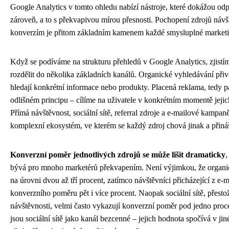
Google Analytics v tomto ohledu nabízí nástroje, které dokážou od
zároveň, a to s překvapivou mírou přesnosti. Pochopení zdrojů návšt
konverzím je přitom základním kamenem každé smysluplné marketin
Když se podíváme na strukturu přehledů v Google Analytics, zjistím
rozdělit do několika základních kanálů. Organické vyhledávání přivá
hledají konkrétní informace nebo produkty. Placená reklama, tedy p
odlišném principu – cílíme na uživatele v konkrétním momentě jeji
Přímá návštěvnost, sociální sítě, referral zdroje a e-mailové kampa
komplexní ekosystém, ve kterém se každý zdroj chová jinak a přináš
Konverzní poměr jednotlivých zdrojů se může lišit dramaticky
,
bývá pro mnoho marketérů překvapením. Není výjimkou, že organic
na úrovni dvou až tří procent, zatímco návštěvníci přicházející z e
konverzního poměru pět i více procent. Naopak sociální sítě, přest
návštěvnosti, velmi často vykazují konverzní poměr pod jedno pro
jsou sociální sítě jako kanál bezcenné – jejich hodnota spočívá v jin