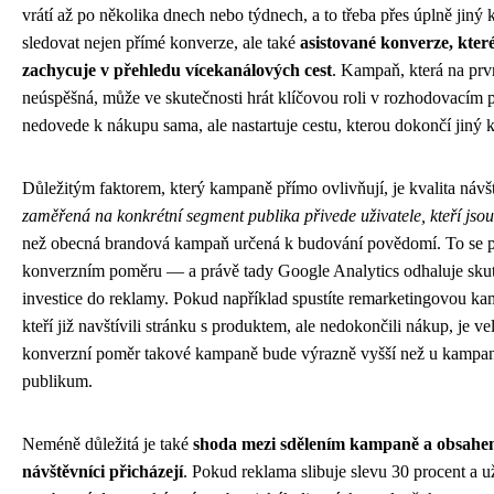
vrátí až po několika dnech nebo týdnech, a to třeba přes úplně jiný k
sledovat nejen přímé konverze, ale také
asistované konverze, kter
zachycuje v přehledu vícekanálových cest
. Kampaň, která na prv
neúspěšná, může ve skutečnosti hrát klíčovou roli v rozhodovacím
nedovede k nákupu sama, ale nastartuje cestu, kterou dokončí jiný k
Důležitým faktorem, který kampaně přímo ovlivňují, je kvalita náv
zaměřená na konkrétní segment publika přivede uživatele, kteří jso
než obecná brandová kampaň určená k budování povědomí. To se p
konverzním poměru — a právě tady Google Analytics odhaluje sku
investice do reklamy. Pokud například spustíte remarketingovou kam
kteří již navštívili stránku s produktem, ale nedokončili nákup, je 
konverzní poměr takové kampaně bude výrazně vyšší než u kampaně
publikum.
Neméně důležitá je také
shoda mezi sdělením kampaně a obsahem
návštěvníci přicházejí
. Pokud reklama slibuje slevu 30 procent a už