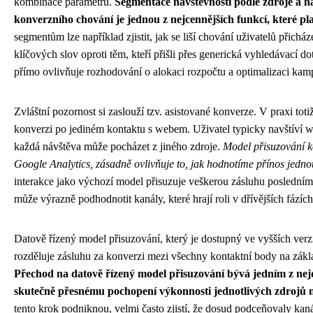
kombinace parametrů.
Segmentace návštěvnosti podle zdroje a n
konverzního chování je jednou z nejcennějších funkcí, které pl
segmentům lze například zjistit, jak se liší chování uživatelů přichá
klíčových slov oproti těm, kteří přišli přes generická vyhledávací do
přímo ovlivňuje rozhodování o alokaci rozpočtu a optimalizaci kam
Zvláštní pozornost si zaslouží tzv. asistované konverze. V praxi tot
konverzi po jediném kontaktu s webem. Uživatel typicky navštíví w
každá návštěva může pocházet z jiného zdroje.
Model přisuzování ko
Google Analytics, zásadně ovlivňuje to, jak hodnotíme přínos jedno
interakce jako výchozí model přisuzuje veškerou zásluhu posledním
může výrazně podhodnotit kanály, které hrají roli v dřívějších fázíc
Datově řízený model přisuzování, který je dostupný ve vyšších verz
rozděluje zásluhu za konverzi mezi všechny kontaktní body na základ
Přechod na datově řízený model přisuzování bývá jedním z nejd
skutečně přesnému pochopení výkonnosti jednotlivých zdrojů n
tento krok podniknou, velmi často zjistí, že dosud podceňovaly kaná