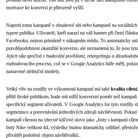
motivace ke konverzi je přirozeně vyšší.
Naproti tomu kampaně v obsahové síti nebo kampaně na sociálních s
typem publika. Uživatelé, kteří narazí na váš banner při čtení článk
Facebooku, nejsou primárně v nákupním módu. To automaticky sniž
pravděpodobnost okamžité konverze, ale neznamená to, že jsou ty
Jejich síla spočívá v budování povědomí, retargetingu a dlouhodob
rozhodovacího procesu
, což se v Google Analytics hůře měří, poku
nastavené atribuční modely.
Velký vliv na rozdíly ve výkonnosti kampaní má také
kvalita cílení
příliš široké publikum, bude mít nižší konverzní poměr než kampaň
specifický segment uživatelů. V Google Analytics lze tyto rozdíly s
segmentace a porovnávání jednotlivých zdrojů návštěvnosti. Pokud
kampaň cílenou na obecné klíčové slovo jako „boty s kampaní cíle
boty Nike velikost 44, výsledky budou dramaticky odlišné, přest
přivádět podobný objem návštěvníků.