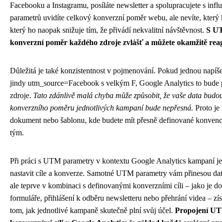
Facebooku a Instagramu, posíláte newsletter a spolupracujete s in
parametrů uvidíte celkový konverzní poměr webu, ale nevíte, který 
který ho naopak snižuje tím, že přivádí nekvalitní návštěvnost.
S UT
konverzní poměr každého zdroje zvlášť a můžete okamžitě reag
Důležitá je také konzistentnost v pojmenování. Pokud jednou napí
jindy utm_source=Facebook s velkým F, Google Analytics to bude 
zdroje.
Tato zdánlivě malá chyba může způsobit, že vaše data budou
konverzního poměru jednotlivých kampaní bude nepřesná.
Proto je 
dokument nebo šablonu, kde budete mít přesně definované konvenc
tým.
Při práci s UTM parametry v kontextu Google Analytics kampaní je
nastavit cíle a konverze. Samotné UTM parametry vám přinesou data
ale teprve v kombinaci s definovanými konverzními cíli – jako je 
formuláře, přihlášení k odběru newsletteru nebo přehrání videa – zí
tom, jak jednotlivé kampaně skutečně plní svůj účel.
Propojení UT