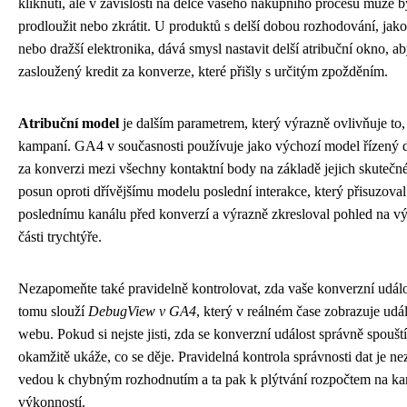
kliknutí, ale v závislosti na délce vašeho nákupního procesu může 
prodloužit nebo zkrátit. U produktů s delší dobou rozhodování, jako
nebo dražší elektronika, dává smysl nastavit delší atribuční okno, 
zasloužený kredit za konverze, které přišly s určitým zpožděním.
Atribuční model
je dalším parametrem, který výrazně ovlivňuje to,
kampaní. GA4 v současnosti používuje jako výchozí model řízený da
za konverzi mezi všechny kontaktní body na základě jejich skutečné
posun oproti dřívějšímu modelu poslední interakce, který přisuzova
poslednímu kanálu před konverzí a výrazně zkresloval pohled na v
části trychtýře.
Nezapomeňte také pravidelně kontrolovat, zda vaše konverzní událo
tomu slouží
DebugView v GA4
, který v reálném čase zobrazuje udál
webu. Pokud si nejste jisti, zda se konverzní událost správně spou
okamžitě ukáže, co se děje. Pravidelná kontrola správnosti dat je n
vedou k chybným rozhodnutím a ta pak k plýtvání rozpočtem na k
výkonností.