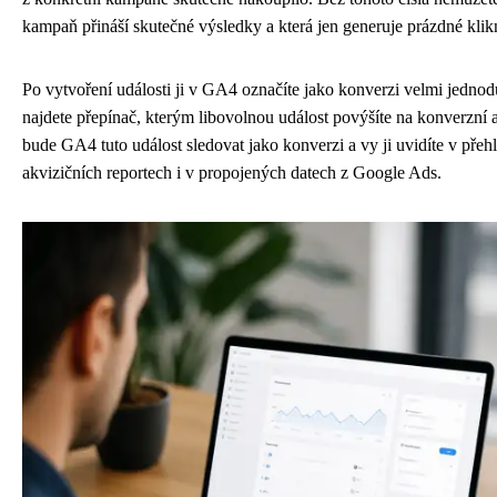
kampaň přináší skutečné výsledky a která jen generuje prázdné klikn
Po vytvoření události ji v GA4 označíte jako konverzi velmi jedno
najdete přepínač, kterým libovolnou událost povýšíte na konverzní
bude GA4 tuto událost sledovat jako konverzi a vy ji uvidíte v pře
akvizičních reportech i v propojených datech z Google Ads.