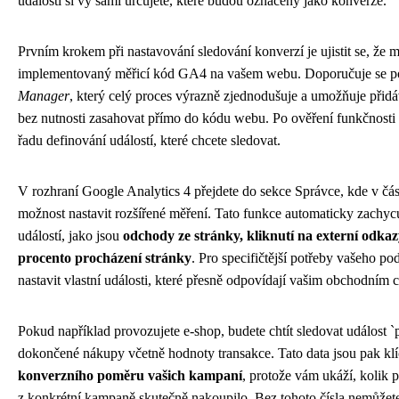
událostí si vy sami určujete, které budou označeny jako konverze.
Prvním krokem při nastavování sledování konverzí je ujistit se, že 
implementovaný měřicí kód GA4 na vašem webu. Doporučuje se p
Manager
, který celý proces výrazně zjednodušuje a umožňuje přid
bez nutnosti zasahovat přímo do kódu webu. Po ověření funkčnosti 
řadu definování událostí, které chcete sledovat.
V rozhraní Google Analytics 4 přejdete do sekce Správce, kde v čás
možnost nastavit rozšířené měření. Tato funkce automaticky zachyc
událostí, jako jsou
odchody ze stránky, kliknutí na externí odkaz
procento procházení stránky
. Pro specifičtější potřeby vašeho po
nastavit vlastní události, které přesně odpovídají vašim obchodním 
Pokud například provozujete e-shop, budete chtít sledovat událost `
dokončené nákupy včetně hodnoty transakce. Tato data jsou pak kl
konverzního poměru vašich kampaní
, protože vám ukáží, kolik 
z konkrétní kampaně skutečně nakoupilo. Bez tohoto čísla nemůžete