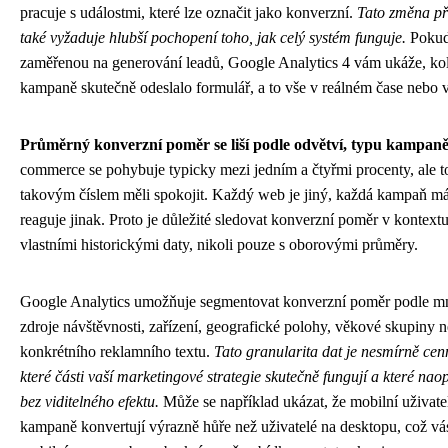
pracuje s událostmi, které lze označit jako konverzní.
Tato změna přin
také vyžaduje hlubší pochopení toho, jak celý systém funguje.
Pokud 
zaměřenou na generování leadů, Google Analytics 4 vám ukáže, kol
kampaně skutečně odeslalo formulář, a to vše v reálném čase nebo v
Průměrný konverzní poměr se liší podle odvětví, typu kampaně 
commerce se pohybuje typicky mezi jedním a čtyřmi procenty, ale t
takovým číslem měli spokojit. Každý web je jiný, každá kampaň má 
reaguje jinak. Proto je důležité sledovat konverzní poměr v kontext
vlastními historickými daty, nikoli pouze s oborovými průměry.
Google Analytics umožňuje segmentovat konverzní poměr podle m
zdroje návštěvnosti, zařízení, geografické polohy, věkové skupiny 
konkrétního reklamního textu.
Tato granularita dat je nesmírně cen
které části vaší marketingové strategie skutečně fungují a které na
bez viditelného efektu.
Může se například ukázat, že mobilní uživate
kampaně konvertují výrazně hůře než uživatelé na desktopu, což vá