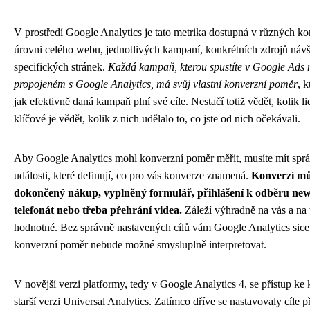
V prostředí Google Analytics je tato metrika dostupná v různých kon
úrovni celého webu, jednotlivých kampaní, konkrétních zdrojů náv
specifických stránek.
Každá kampaň, kterou spustíte v Google Ads 
propojeném s Google Analytics, má svůj vlastní konverzní poměr
, 
jak efektivně daná kampaň plní své cíle. Nestačí totiž vědět, kolik li
klíčové je vědět, kolik z nich udělalo to, co jste od nich očekávali.
Aby Google Analytics mohl konverzní poměr měřit, musíte mít sprá
události, které definují, co pro vás konverze znamená.
Konverzí mů
dokončený nákup, vyplněný formulář, přihlášení k odběru news
telefonát nebo třeba přehrání videa.
Záleží výhradně na vás a na 
hodnotné. Bez správně nastavených cílů vám Google Analytics sice 
konverzní poměr nebude možné smysluplně interpretovat.
V novější verzi platformy, tedy v Google Analytics 4, se přístup ke 
starší verzi Universal Analytics. Zatímco dříve se nastavovaly cíle p