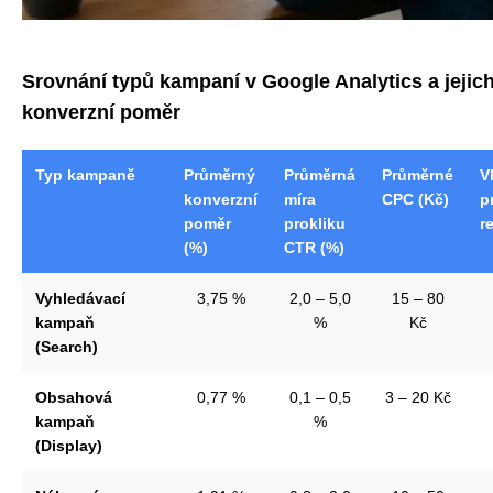
Srovnání typů kampaní v Google Analytics a jeji
konverzní poměr
Typ kampaně
Průměrný
Průměrná
Průměrné
V
konverzní
míra
CPC (Kč)
p
poměr
prokliku
r
(%)
CTR (%)
Vyhledávací
3,75 %
2,0 – 5,0
15 – 80
kampaň
%
Kč
(Search)
Obsahová
0,77 %
0,1 – 0,5
3 – 20 Kč
kampaň
%
(Display)