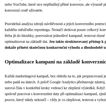
nebo YouTube, které sice nepřinášejí přímé konverze, ale výrazně př
konverzní cestě uživatele.
Pravidelná analýza zdrojů návštěvnosti a jejich konverzního potenci
každého měsíčního reportingu. Nestačí sledovat pouze celkový kon
třeba jít do hloubky, porovnávat jednotlivé kampaně, testovat různé 
optimalizovat na základě dat.
Jen takto strukturovaný přístup k p
dokáže přinést skutečnou konkurenční výhodu a dlouhodobě ud
Optimalizace kampaní na základě konverzníc
Každá marketingová kampaň, bez ohledu na to, jak propracovaná je je
nebo padá na datech. A právě Google Analytics představuje nástroj
surová čísla v konkrétní kroky vedoucí ke zlepšení výsledků. Když 
správně pracovat s konverzními daty při optimalizaci kampaní, zjistí
proces, který nikdy nekončí – vždy je co zlepšovat, testovat a vyho