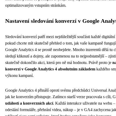
optimalizovaným vstupním stránkám.
Nastavení sledování konverzí v Google Analyt
Sledování konverzí patří mezi nejdůležitější součásti každé digitální
pokud chcete mít skutečně přehled o tom, jak vaše kampaně fungují
Google Analytics 4 se prostě neobejdete. Mnoho inzerentů dělá tu 
sledují kliknutí a dojmy, ale zapomenou na to nejpodstatnější – zjist
skutečně dokončilo akci, která pro ně má hodnotu. Právě proto je
na
konverzí v Google Analytics 4 absolutním základem
každého sm
výkonu kampaní.
Google Analytics 4 přináší oproti svému předchůdci Universal Anal
jak ke konverzím přistupuje. Zatímco starší verze pracovala s cíli,
událostí a konverzních akcí
. Každá interakce uživatele na webu – k
odeslání formuláře, přehrání videa, nákup – je v GA4 zachycena jak