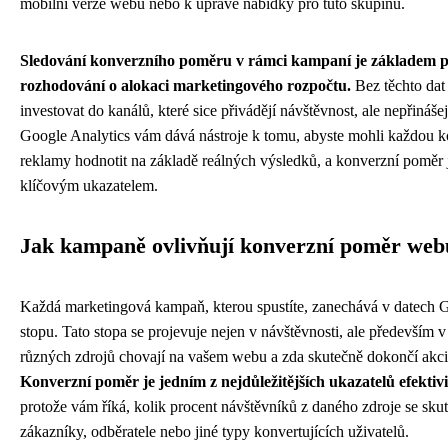
mobilní verze webu nebo k úpravě nabídky pro tuto skupinu.
Sledování konverzního poměru v rámci kampaní je základem 
rozhodování o alokaci marketingového rozpočtu.
Bez těchto dat 
investovat do kanálů, které sice přivádějí návštěvnost, ale nepřináš
Google Analytics vám dává nástroje k tomu, abyste mohli každou 
reklamy hodnotit na základě reálných výsledků, a konverzní poměr 
klíčovým ukazatelem.
Jak kampaně ovlivňují konverzní poměr web
Každá marketingová kampaň, kterou spustíte, zanechává v datech G
stopu. Tato stopa se projevuje nejen v návštěvnosti, ale především v
různých zdrojů chovají na vašem webu a zda skutečně dokončí akci,
Konverzní poměr je jedním z nejdůležitějších ukazatelů efektiv
protože vám říká, kolik procent návštěvníků z daného zdroje se sku
zákazníky, odběratele nebo jiné typy konvertujících uživatelů.