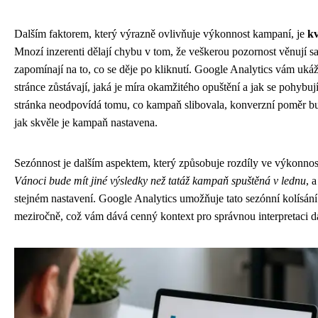
Dalším faktorem, který výrazně ovlivňuje výkonnost kampaní, je
kv
Mnozí inzerenti dělají chybu v tom, že veškerou pozornost věnují 
zapomínají na to, co se děje po kliknutí. Google Analytics vám ukáž
stránce zůstávají, jaká je míra okamžitého opuštění a jak se pohybu
stránka neodpovídá tomu, co kampaň slibovala, konverzní poměr bu
jak skvěle je kampaň nastavena.
Sezónnost je dalším aspektem, který způsobuje rozdíly ve výkonnos
Vánoci bude mít jiné výsledky než tatáž kampaň spuštěná v lednu
, 
stejném nastavení. Google Analytics umožňuje tato sezónní kolísání
meziročně, což vám dává cenný kontext pro správnou interpretaci d