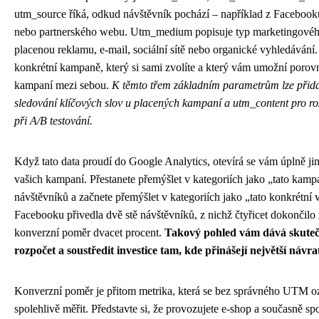
utm_source říká, odkud návštěvník pochází – například z Facebook
nebo partnerského webu. Utm_medium popisuje typ marketingového
placenou reklamu, e-mail, sociální sítě nebo organické vyhledáván
konkrétní kampaně, který si sami zvolíte a který vám umožní poro
kampaní mezi sebou.
K těmto třem základním parametrům lze přida
sledování klíčových slov u placených kampaní a utm_content pro roz
při A/B testování.
Když tato data proudí do Google Analytics, otevírá se vám úplně j
vašich kampaní. Přestanete přemýšlet v kategoriích jako „tato kampaň
návštěvníků a začnete přemýšlet v kategoriích jako „tato konkrétní 
Facebooku přivedla dvě stě návštěvníků, z nichž čtyřicet dokončilo
konverzní poměr dvacet procent.
Takový pohled vám dává skuteč
rozpočet a soustředit investice tam, kde přinášejí největší návra
Konverzní poměr je přitom metrika, která se bez správného UTM 
spolehlivě měřit. Představte si, že provozujete e-shop a současně s