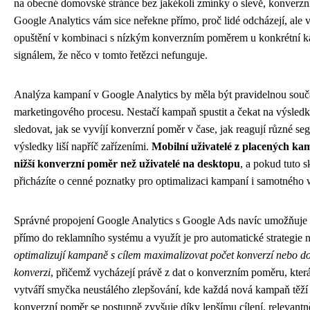
na obecné domovské stránce bez jakékoli zmínky o slevě, konverzní
Google Analytics vám sice neřekne přímo, proč lidé odcházejí, ale
opuštění v kombinaci s nízkým konverzním poměrem u konkrétní 
signálem, že něco v tomto řetězci nefunguje.
Analýza kampaní v Google Analytics by měla být pravidelnou souč
marketingového procesu. Nestačí kampaň spustit a čekat na výsled
sledovat, jak se vyvíjí konverzní poměr v čase, jak reagují různé se
výsledky liší napříč zařízeními.
Mobilní uživatelé z placených ka
nižší konverzní poměr než uživatelé na desktopu
, a pokud tuto s
přicházíte o cenné poznatky pro optimalizaci kampaní i samotného
Správné propojení Google Analytics s Google Ads navíc umožňuje 
přímo do reklamního systému a využít je pro automatické strategie 
optimalizují kampaně s cílem maximalizovat počet konverzí nebo do
konverzi
, přičemž vycházejí právě z dat o konverzním poměru, která 
vytváří smyčka neustálého zlepšování, kde každá nová kampaň těží 
konverzní poměr se postupně zvyšuje díky lepšímu cílení, relevantn