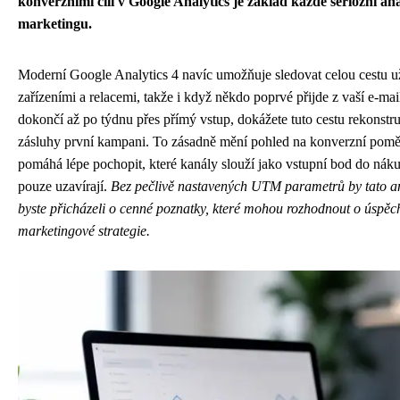
konverzními cíli v Google Analytics je základ každé seriózní ana
marketingu.
Moderní Google Analytics 4 navíc umožňuje sledovat celou cestu u
zařízeními a relacemi, takže i když někdo poprvé přijde z vaší e-ma
dokončí až po týdnu přes přímý vstup, dokážete tuto cestu rekonstru
zásluhy první kampani. To zásadně mění pohled na konverzní pomě
pomáhá lépe pochopit, které kanály slouží jako vstupní bod do nák
pouze uzavírají.
Bez pečlivě nastavených UTM parametrů by tato a
byste přicházeli o cenné poznatky, které mohou rozhodnout o úspě
marketingové strategie.