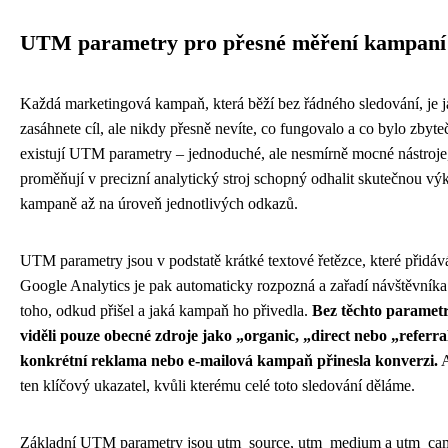
UTM parametry pro přesné měření kampaní
Každá marketingová kampaň, která běží bez řádného sledování, je j
zasáhnete cíl, ale nikdy přesně nevíte, co fungovalo a co bylo zbyte
existují UTM parametry – jednoduché, ale nesmírně mocné nástroje
proměňují v precizní analytický stroj schopný odhalit skutečnou vý
kampaně až na úroveň jednotlivých odkazů.
UTM parametry jsou v podstatě krátké textové řetězce, které přidá
Google Analytics je pak automaticky rozpozná a zařadí návštěvníka
toho, odkud přišel a jaká kampaň ho přivedla.
Bez těchto parametr
viděli pouze obecné zdroje jako „organic, „direct nebo „referral,
konkrétní reklama nebo e-mailová kampaň přinesla konverzi.
A
ten klíčový ukazatel, kvůli kterému celé toto sledování děláme.
Základní UTM parametry jsou utm_source, utm_medium a utm_cam