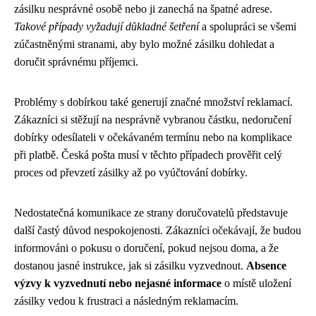
zásilku nesprávné osobě nebo ji zanechá na špatné adrese.
Takové případy vyžadují důkladné šetření
a spolupráci se všemi
zúčastněnými stranami, aby bylo možné zásilku dohledat a
doručit správnému příjemci.
Problémy s dobírkou také generují značné množství reklamací.
Zákazníci si stěžují na nesprávně vybranou částku, nedoručení
dobírky odesílateli v očekávaném termínu nebo na komplikace
při platbě. Česká pošta musí v těchto případech prověřit celý
proces od převzetí zásilky až po vyúčtování dobírky.
Nedostatečná komunikace ze strany doručovatelů představuje
další častý důvod nespokojenosti. Zákazníci očekávají, že budou
informováni o pokusu o doručení, pokud nejsou doma, a že
dostanou jasné instrukce, jak si zásilku vyzvednout.
Absence
výzvy k vyzvednutí nebo nejasné informace
o místě uložení
zásilky vedou k frustraci a následným reklamacím.