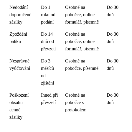
Nedodání
Do 1
Osobně na
Do 30
doporučené
roku od
pobočce, online
dnů
zásilky
podání
formulář, písemně
Zpoždění
Do 14
Osobně na
Do 30
balíku
dnů od
pobočce, online
dnů
převzetí
formulář, písemně
Nesprávné
Do 3
Osobně na
Do 30
vyúčtování
měsíců
pobočce, písemně
dnů
od
zjištění
Poškození
Ihned při
Osobně na
Do 30
obsahu
převzetí
pobočce s
dnů
cenné
protokolem
zásilky