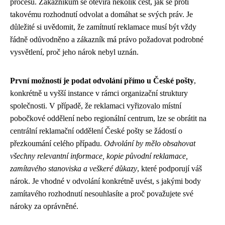
procesu. Zákazníkům se otevírá několik cest, jak se proti
takovému rozhodnutí odvolat a domáhat se svých práv. Je
důležité si uvědomit, že zamítnutí reklamace musí být vždy
řádně odůvodněno a zákazník má právo požadovat podrobné
vysvětlení, proč jeho nárok nebyl uznán.
První možností je podat odvolání přímo u České pošty
,
konkrétně u vyšší instance v rámci organizační struktury
společnosti. V případě, že reklamaci vyřizovalo místní
pobočkové oddělení nebo regionální centrum, lze se obrátit na
centrální reklamační oddělení České pošty se žádostí o
přezkoumání celého případu.
Odvolání by mělo obsahovat
všechny relevantní informace, kopie původní reklamace,
zamítavého stanoviska a veškeré důkazy
, které podporují váš
nárok. Je vhodné v odvolání konkrétně uvést, s jakými body
zamítavého rozhodnutí nesouhlasíte a proč považujete své
nároky za oprávněné.