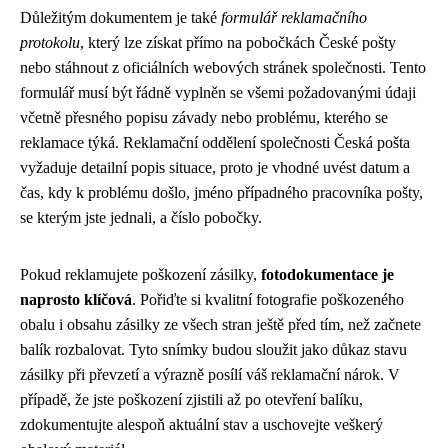
Důležitým dokumentem je také
formulář reklamačního
protokolu
, který lze získat přímo na pobočkách České pošty
nebo stáhnout z oficiálních webových stránek společnosti. Tento
formulář musí být řádně vyplněn se všemi požadovanými údaji
včetně přesného popisu závady nebo problému, kterého se
reklamace týká. Reklamační oddělení společnosti Česká pošta
vyžaduje detailní popis situace, proto je vhodné uvést datum a
čas, kdy k problému došlo, jméno případného pracovníka pošty,
se kterým jste jednali, a číslo pobočky.
Pokud reklamujete poškození zásilky,
fotodokumentace je
naprosto klíčová
. Pořiďte si kvalitní fotografie poškozeného
obalu i obsahu zásilky ze všech stran ještě před tím, než začnete
balík rozbalovat. Tyto snímky budou sloužit jako důkaz stavu
zásilky při převzetí a výrazně posílí váš reklamační nárok. V
případě, že jste poškození zjistili až po otevření balíku,
zdokumentujte alespoň aktuální stav a uschovejte veškerý