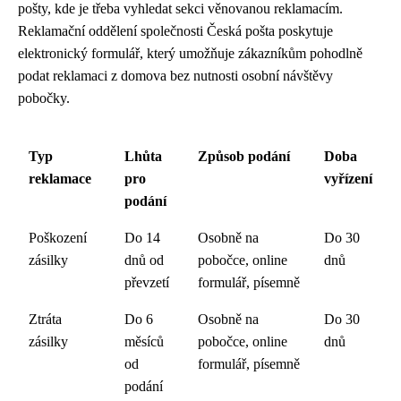
pošty, kde je třeba vyhledat sekci věnovanou reklamacím.
Reklamační oddělení společnosti Česká pošta poskytuje
elektronický formulář, který umožňuje zákazníkům pohodlně
podat reklamaci z domova bez nutnosti osobní návštěvy
pobočky.
Typ
Lhůta
Způsob podání
Doba
reklamace
pro
vyřízení
podání
Poškození
Do 14
Osobně na
Do 30
zásilky
dnů od
pobočce, online
dnů
převzetí
formulář, písemně
Ztráta
Do 6
Osobně na
Do 30
zásilky
měsíců
pobočce, online
dnů
od
formulář, písemně
podání