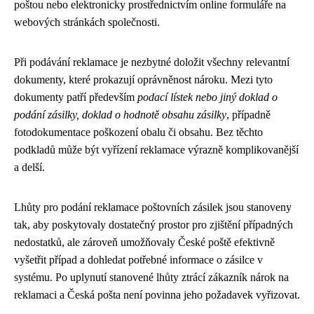
poštou nebo elektronicky prostřednictvím online formuláře na
webových stránkách společnosti.
Při podávání reklamace je nezbytné doložit všechny relevantní
dokumenty, které prokazují oprávněnost nároku. Mezi tyto
dokumenty patří především
podací lístek nebo jiný doklad o
podání zásilky, doklad o hodnotě obsahu zásilky
, případně
fotodokumentace poškození obalu či obsahu. Bez těchto
podkladů může být vyřízení reklamace výrazně komplikovanější
a delší.
Lhůty pro podání reklamace poštovních zásilek jsou stanoveny
tak, aby poskytovaly dostatečný prostor pro zjištění případných
nedostatků, ale zároveň umožňovaly České poště efektivně
vyšetřit případ a dohledat potřebné informace o zásilce v
systému. Po uplynutí stanovené lhůty ztrácí zákazník nárok na
reklamaci a Česká pošta není povinna jeho požadavek vyřizovat.