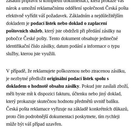
zásadní připravit si kompletní dokumentaci, která prokáže váš
nárok a umožní reklamačnímu oddělení společnosti Česká pošta
efektivně vyřídit váš požadavek. Základním a nejdůležitějším
dokladem je
podací lístek nebo doklad o zaplacení
poštovních služeb
, který jste obdrželi při předání zásilky na
pobočce České pošty. Tento dokument obsahuje jedinečné
identifikační číslo zásilky, datum podání a informace o typu
služby, kterou jste využili.
V případě, že reklamujete poškozenou nebo ztracenou zásilku,
je nezbytné předložit
originální podací lístek spolu s
dokladem o hodnotě obsahu zásilky
. Pokud jste zasílali zboží,
měli byste mít k dispozici fakturu, účtenku nebo jiný doklad,
který prokazuje skutečnou hodnotu předmětů uvnitř balíku.
Česká pošta reklamace vyřizuje na základě konkrétních důkazů,
proto čím podrobnější dokumentaci poskytnete, tím rychleji
může být váš případ uzavřen.