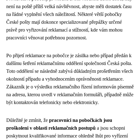
není na poště příliš velká návštěvnost, abyste měli dostatek času
na řádné vyplnění všech náležitostí. Některé větší pobočky
České pošty mají dokonce specializované přepážky určené
právě pro vyřizování reklamací a stížností, kde vám mohou
pracovníci věnovat potřebnou pozornost.
Po přijetí reklamace na pobočce je zásilka nebo případ předán k
dalšímu šetření reklamačnímu oddělení společnosti Česká pošta.
Toto oddělení se následně zabývá důkladným prošetřením všech
okolností případu a vyhodnocením oprávněnosti reklamace.
Zákazník je o výsledku reklamačního řízení informován písemně
na adresu, kterou uvedl v reklamačním formuláři, případně může
být kontaktován telefonicky nebo elektronicky.
Důležité je zmínit, že
pracovníci na pobočkách jsou
proškoleni v oblasti reklamačních postupů
a jsou schopni
poskytnout kvalifikované informace ohledně lhůt pro vyřízení