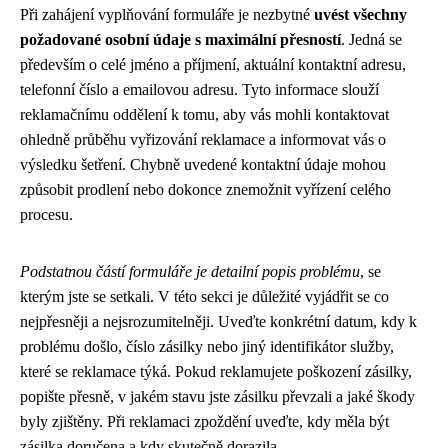
Při zahájení vyplňování formuláře je nezbytné
uvést všechny
požadované osobní údaje s maximální přesností
. Jedná se
především o celé jméno a příjmení, aktuální kontaktní adresu,
telefonní číslo a emailovou adresu. Tyto informace slouží
reklamačnímu oddělení k tomu, aby vás mohli kontaktovat
ohledně průběhu vyřizování reklamace a informovat vás o
výsledku šetření. Chybně uvedené kontaktní údaje mohou
způsobit prodlení nebo dokonce znemožnit vyřízení celého
procesu.
Podstatnou částí formuláře je detailní popis problému
, se
kterým jste se setkali. V této sekci je důležité vyjádřit se co
nejpřesněji a nejsrozumitelněji. Uveďte konkrétní datum, kdy k
problému došlo, číslo zásilky nebo jiný identifikátor služby,
které se reklamace týká. Pokud reklamujete poškození zásilky,
popište přesně, v jakém stavu jste zásilku převzali a jaké škody
byly zjištěny. Při reklamaci zpoždění uveďte, kdy měla být
zásilka doručena a kdy skutečně dorazila.