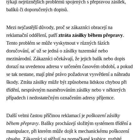
týkají nejrůznějších problémů spojených s přepravou zásilek,
balíků či doporučených dopisů.
Mezi nejčastější důvody, proč se zákazníci obracejí na
reklamační oddělení, patří
ztráta zásilky během přepravy
.
Tento problém se může vyskytnout v různých fázích
doručování, ať už se jedná o zásilky tuzemské nebo
mezinárodní. Zákazníci očekávají, že jejich balík nebo dopis
dorazí na uvedenou adresu v určeném časovém období, a pokud
se tak nestane, mají plné právo požadovat vysvětlení a náhradu
škody. Ztráta zásilky může být způsobena lidskou chybou při
třídění, nesprávným nasměrováním zásilky nebo v některých
případech i nedostatečným označením adresy příjemce.
Další velmi častou příčinou reklamací je
poškození zásilky
během přepravy
. Balíky procházejí složitým systémem třídění a
manipulace, při kterém může dojít k mechanickému poškození
obsahu. Zákazníci si stěžují na pomačkané krabice, rozbité