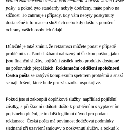
kvalita zákaznického servisu jsou nedílnou součástí služeb České
pošty
, a pokud tyto standardy nebyly dodrženy, máte právo na
stížnost. To zahrnuje i případy, kdy vám nebyly poskytnuty
dostatečné informace o službách nebo kdy došlo k porušení
ochrany vašich osobních údajů.
Důležité je také zmínit, že reklamaci můžete podat v případě
problémů s dalšími službami nabízenými Českou poštou, jako
jsou finanční služby, pojištění zásilek nebo produkty dostupné
na poštovních přepážkách.
Reklamační oddělení společnosti
Česká pošta
se zabývá komplexním spektrem problémů a snaží
se najít řešení, které bude pro zákazníka uspokojivé.
Pokud jste si zakoupili doplňkové služby, například pojištění
zásilky, a při škodní události došlo k problémům s vyplacením
pojistného plnění, je to další legitimní důvod pro podání
reklamace. Česká pošta má povinnost dodržovat podmínky
sjednané při uzavření smlouvy o poskytnutí služby, a pokud k