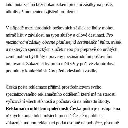
tato lhůta začíná běžet okamžikem předání zásilky na poště,
nikoliv až momentem zjištění problému.
V případě mezinárodních poštovních zásilek se lhůty mohou
mírně lišit v závislosti na typu služby a cílové destinaci.
Pro
mezinárodní zásilky obecně platí stejná šestiměsíční lhůta
, avšak
u některých specifických služeb nebo při přepravě do určitých
zemí mohou být lhůty upraveny mezinárodními poštovními
úmluvami. Zákazníci by proto měli vždy pečlivě zkontrolovat
podmínky konkrétní služby před odesláním zásilky.
Česká pošta reklamace přijímá prostřednictvím svého
specializovaného reklamačního oddělení, které má na starosti
vyřizování všech stížností a požadavků na náhradu škody.
Reklamační oddělení společnosti Česká pošta
je dostupné na
různých kontaktních místech po celé České republice a
zákazníci mohou reklamaci podat osobně na pobočce, písemně