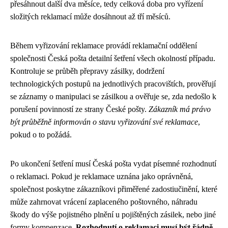
přesáhnout další dva měsíce, tedy celková doba pro vyřízení
složitých reklamací může dosáhnout až tří měsíců.
Během vyřizování reklamace provádí reklamační oddělení
společnosti Česká pošta detailní šetření všech okolností případu.
Kontroluje se průběh přepravy zásilky, dodržení
technologických postupů na jednotlivých pracovištích, prověřují
se záznamy o manipulaci se zásilkou a ověřuje se, zda nedošlo k
porušení povinností ze strany České pošty.
Zákazník má právo
být průběžně informován o stavu vyřizování své reklamace
,
pokud o to požádá.
Po ukončení šetření musí Česká pošta vydat písemné rozhodnutí
o reklamaci. Pokud je reklamace uznána jako oprávněná,
společnost poskytne zákazníkovi přiměřené zadostiučinění, které
může zahrnovat vrácení zaplaceného poštovného, náhradu
škody do výše pojistného plnění u pojištěných zásilek, nebo jiné
formy kompenzace.
Rozhodnutí o reklamaci musí být řádně