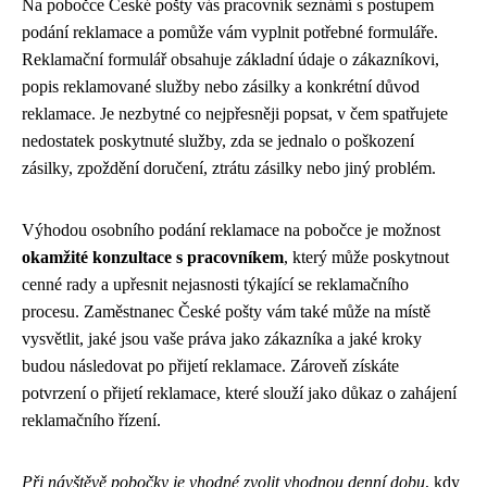
Na pobočce České pošty vás pracovník seznámí s postupem
podání reklamace a pomůže vám vyplnit potřebné formuláře.
Reklamační formulář obsahuje základní údaje o zákazníkovi,
popis reklamované služby nebo zásilky a konkrétní důvod
reklamace. Je nezbytné co nejpřesněji popsat, v čem spatřujete
nedostatek poskytnuté služby, zda se jednalo o poškození
zásilky, zpoždění doručení, ztrátu zásilky nebo jiný problém.
Výhodou osobního podání reklamace na pobočce je možnost
okamžité konzultace s pracovníkem
, který může poskytnout
cenné rady a upřesnit nejasnosti týkající se reklamačního
procesu. Zaměstnanec České pošty vám také může na místě
vysvětlit, jaké jsou vaše práva jako zákazníka a jaké kroky
budou následovat po přijetí reklamace. Zároveň získáte
potvrzení o přijetí reklamace, které slouží jako důkaz o zahájení
reklamačního řízení.
Při návštěvě pobočky je vhodné zvolit vhodnou denní dobu
, kdy