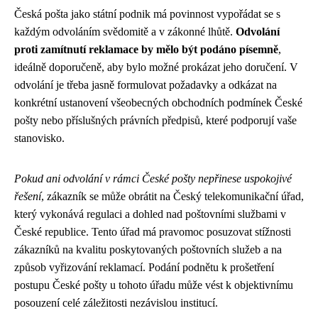
Česká pošta jako státní podnik má povinnost vypořádat se s
každým odvoláním svědomitě a v zákonné lhůtě.
Odvolání
proti zamítnutí reklamace by mělo být podáno písemně
,
ideálně doporučeně, aby bylo možné prokázat jeho doručení. V
odvolání je třeba jasně formulovat požadavky a odkázat na
konkrétní ustanovení všeobecných obchodních podmínek České
pošty nebo příslušných právních předpisů, které podporují vaše
stanovisko.
Pokud ani odvolání v rámci České pošty nepřinese uspokojivé
řešení
, zákazník se může obrátit na Český telekomunikační úřad,
který vykonává regulaci a dohled nad poštovními službami v
České republice. Tento úřad má pravomoc posuzovat stížnosti
zákazníků na kvalitu poskytovaných poštovních služeb a na
způsob vyřizování reklamací. Podání podnětu k prošetření
postupu České pošty u tohoto úřadu může vést k objektivnímu
posouzení celé záležitosti nezávislou institucí.