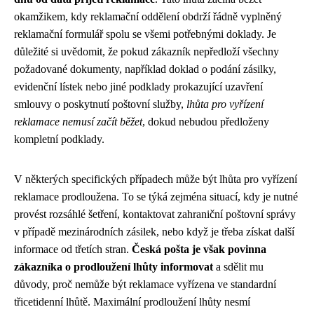
okamžikem, kdy reklamační oddělení obdrží řádně vyplněný
reklamační formulář spolu se všemi potřebnými doklady. Je
důležité si uvědomit, že pokud zákazník nepředloží všechny
požadované dokumenty, například doklad o podání zásilky,
evidenční lístek nebo jiné podklady prokazující uzavření
smlouvy o poskytnutí poštovní služby,
lhůta pro vyřízení
reklamace nemusí začít běžet
, dokud nebudou předloženy
kompletní podklady.
V některých specifických případech může být lhůta pro vyřízení
reklamace prodloužena. To se týká zejména situací, kdy je nutné
provést rozsáhlé šetření, kontaktovat zahraniční poštovní správy
v případě mezinárodních zásilek, nebo když je třeba získat další
informace od třetích stran.
Česká pošta je však povinna
zákazníka o prodloužení lhůty informovat
a sdělit mu
důvody, proč nemůže být reklamace vyřízena ve standardní
třicetidenní lhůtě. Maximální prodloužení lhůty nesmí