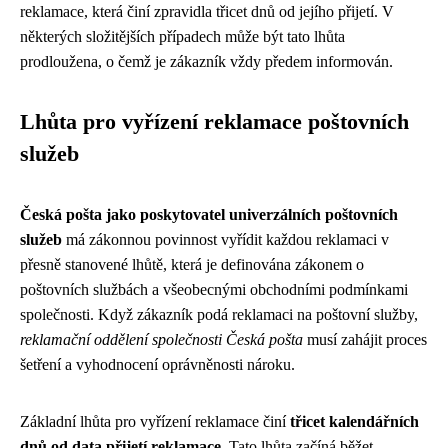
reklamace, která činí zpravidla třicet dnů od jejího přijetí. V
některých složitějších případech může být tato lhůta
prodloužena, o čemž je zákazník vždy předem informován.
Lhůta pro vyřízení reklamace poštovních
služeb
Česká pošta jako poskytovatel univerzálních poštovních
služeb
má zákonnou povinnost vyřídit každou reklamaci v
přesně stanovené lhůtě, která je definována zákonem o
poštovních službách a všeobecnými obchodními podmínkami
společnosti. Když zákazník podá reklamaci na poštovní služby,
reklamační oddělení společnosti Česká pošta
musí zahájit proces
šetření a vyhodnocení oprávněnosti nároku.
Základní lhůta pro vyřízení reklamace činí
třicet kalendářních
dnů od data přijetí reklamace
. Tato lhůta začíná běžet