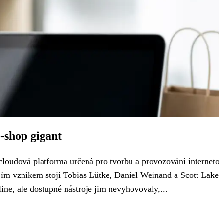
e-shop gigant
 cloudová platforma určená pro tvorbu a provozování internet
jím vznikem stojí Tobias Lütke, Daniel Weinand a Scott Lake,
ne, ale dostupné nástroje jim nevyhovovaly,...