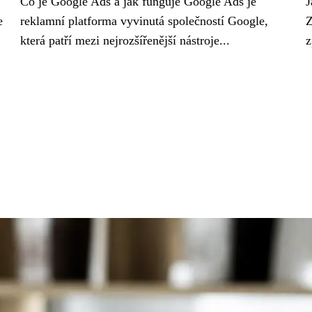
Co je Google Ads a jak funguje Google Ads je
J
e
reklamní platforma vyvinutá společností Google,
Z
která patří mezi nejrozšířenější nástroje...
z