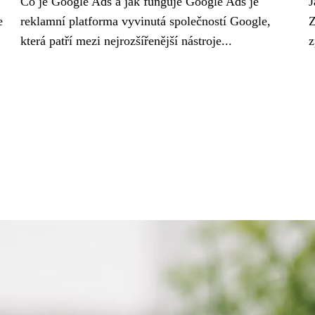
Co je Google Ads a jak funguje Google Ads je
J
e
reklamní platforma vyvinutá společností Google,
Z
která patří mezi nejrozšířenější nástroje...
z