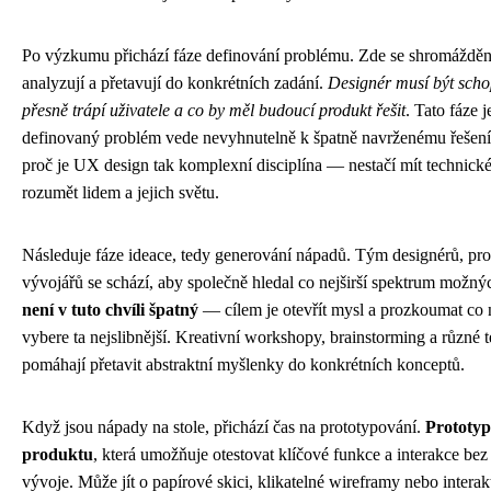
Po výzkumu přichází fáze definování problému. Zde se shromážděné
analyzují a přetavují do konkrétních zadání.
Designér musí být scho
přesně trápí uživatele a co by měl budoucí produkt řešit
. Tato fáze 
definovaný problém vede nevyhnutelně k špatně navrženému řešení.
proč je UX design tak komplexní disciplína — nestačí mít technické
rozumět lidem a jejich světu.
Následuje fáze ideace, tedy generování nápadů. Tým designérů, pr
vývojářů se schází, aby společně hledal co nejširší spektrum možný
není v tuto chvíli špatný
— cílem je otevřít mysl a prozkoumat co n
vybere ta nejslibnější. Kreativní workshopy, brainstorming a různé 
pomáhají přetavit abstraktní myšlenky do konkrétních konceptů.
Když jsou nápady na stole, přichází čas na prototypování.
Prototyp
produktu
, která umožňuje otestovat klíčové funkce a interakce be
vývoje. Může jít o papírové skici, klikatelné wireframy nebo intera