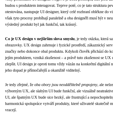
budou s produktem interagovat. Teprve poté, co je tato struktura pe
otestována, nastupuje UI designer, který celé rozhraní oblékne do vi
však tyto procesy probíhají paralelně a oba designéři musí být v ne
výsledný produkt byl jak funkční, tak krásný.
Co je UX design v nejširším slova smyslu
, je tedy otázka, která 
obrazovky. UX design zahrnuje i fyzické prostředí, zákaznický ser
značky nebo dokonce obal produktu. Kdykoli člověk přichází do ko
jejím produktem, vzniká zkušenost – a právě tuto zkušenost se UX d
zlepšit. UI design je oproti tomu vždy vázán na konkrétní digitální 
jeho dopad je přímočařejší a okamžitě viditelný.
Je tedy zřejmé, že
oba obory jsou neoddělitelně propojeny
, ale nel
výborným UX, ale slabým UI bude funkční, ale vizuálně neatraktiv
UI, ale špatným UX bude sice hezký, ale frustrující a nepochopiteln
harmonická spolupráce vytváří produkty, které uživatelé skutečně mi
vracejí.