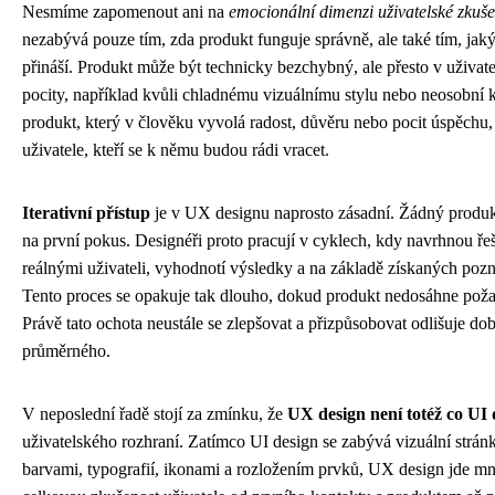
Nesmíme zapomenout ani na
emocionální dimenzi uživatelské zkuše
nezabývá pouze tím, zda produkt funguje správně, ale také tím, jak
přináší. Produkt může být technicky bezchybný, ale přesto v uživate
pocity, například kvůli chladnému vizuálnímu stylu nebo neosobní
produkt, který v člověku vyvolá radost, důvěru nebo pocit úspěchu, s
uživatele, kteří se k němu budou rádi vracet.
Iterativní přístup
je v UX designu naprosto zásadní. Žádný produ
na první pokus. Designéři proto pracují v cyklech, kdy navrhnou řeše
reálnými uživateli, vyhodnotí výsledky a na základě získaných poz
Tento proces se opakuje tak dlouho, dokud produkt nedosáhne poža
Právě tato ochota neustále se zlepšovat a přizpůsobovat odlišuje d
průměrného.
V neposlední řadě stojí za zmínku, že
UX design není totéž co UI 
uživatelského rozhraní. Zatímco UI design se zabývá vizuální strán
barvami, typografií, ikonami a rozložením prvků, UX design jde mn