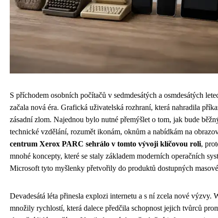
S příchodem osobních počítačů v sedmdesátých a osmdesátých letec
začala nová éra. Grafická uživatelská rozhraní, která nahradila pří
zásadní zlom. Najednou bylo nutné přemýšlet o tom, jak bude běžný
technické vzdělání, rozumět ikonám, oknům a nabídkám na obrazo
centrum Xerox PARC sehrálo v tomto vývoji klíčovou roli
, pro
mnohé koncepty, které se staly základem moderních operačních sys
Microsoft tyto myšlenky přetvořily do produktů dostupných masov
Devadesátá léta přinesla explozi internetu a s ní zcela nové výzvy.
množily rychlostí, která dalece předčila schopnost jejich tvůrců pro