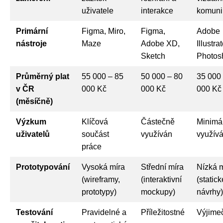
uživatele
interakce
komuni
Primární
Figma, Miro,
Figma,
Adobe
nástroje
Maze
Adobe XD,
Illustrat
Sketch
Photos
Průměrný plat
55 000 – 85
50 000 – 80
35 000
v ČR
000 Kč
000 Kč
000 Kč
(měsíčně)
Výzkum
Klíčová
Částečně
Minimá
uživatelů
součást
využíván
využív
práce
Prototypování
Vysoká míra
Střední míra
Nízká 
(wireframy,
(interaktivní
(statick
prototypy)
mockupy)
návrhy)
Testování
Pravidelné a
Příležitostné
Výjime