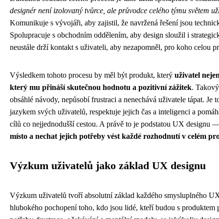
designér není izolovaný tvůrce, ale průvodce celého týmu světem už
Komunikuje s vývojáři, aby zajistil, že navržená řešení jsou technic
Spolupracuje s obchodním oddělením, aby design sloužil i strategi
neustále drží kontakt s uživateli, aby nezapomněl, pro koho celou pr
Výsledkem tohoto procesu by měl být produkt, který
uživatel neje
který mu přináší skutečnou hodnotu a pozitivní zážitek
. Takový
obsáhlé návody, nepůsobí frustraci a nenechává uživatele tápat. Je t
jazykem svých uživatelů, respektuje jejich čas a inteligenci a pomáh
cílů co nejjednodušší cestou. A právě to je podstatou UX designu 
místo a nechat jejich potřeby vést každé rozhodnutí v celém pr
Výzkum uživatelů jako základ UX designu
Výzkum uživatelů tvoří absolutní základ každého smysluplného U
hlubokého pochopení toho, kdo jsou lidé, kteří budou s produktem p