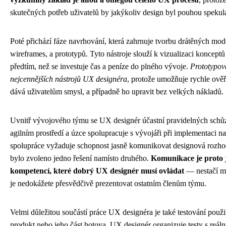
skutečných potřeb uživatelů by jakýkoliv design byl pouhou spekula
Poté přichází fáze navrhování, která zahrnuje tvorbu drátěných mo
wireframes, a prototypů. Tyto nástroje slouží k vizualizaci konceptů a
předtím, než se investuje čas a peníze do plného vývoje.
Prototypová
nejcennějších nástrojů UX designéra
, protože umožňuje rychle ověř
dává uživatelům smysl, a případně ho upravit bez velkých nákladů.
Uvnitř vývojového týmu se UX designér účastní pravidelných schůz
agilním prostředí a úzce spolupracuje s vývojáři při implementaci n
spolupráce vyžaduje schopnost jasně komunikovat designová rozhod
bylo zvoleno jedno řešení namísto druhého.
Komunikace je proto 
kompetencí, které dobrý UX designér musí ovládat
— nestačí mí
je nedokážete přesvědčivě prezentovat ostatním členům týmu.
Velmi důležitou součástí práce UX designéra je také testování použit
produkt nebo jeho část hotova, UX designér organizuje testy s reálný