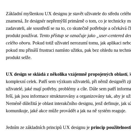
Základní myšlenkou UX designu je stavět uživatele do středu celéh
znamená, že designér nepřemýšlí primárně o tom, co je technicky m
zadavateli, ale soustředí se na to, co skutečně potřebuje a očekává 
produkt používat.
Tento přístup se označuje jako „user-centered desi
celého oboru.
Pokud totiž uživatel nerozumí tomu, jak aplikaci neb
pokud mu přináší frustraci namísto užitku, pak bez ohledu na techn
produkt selže.
UX design se skládá z několika vzájemně propojených oblastí
, 
komplexní celek. Patří sem výzkum uživatelů, při němž designéři zjiš
uživatelé, jaké mají potřeby, problémy a cíle. Dále sem patří informa
řeší, jak jsou informace strukturovány a organizovány tak, aby je už
Neméně důležitá je oblast interakčního designu, jenž definuje, jak 
komunikuje, jaké akce může provádět a jak na ně systém reaguje.
Jedním ze základních principů UX designu je
princip použitelnost