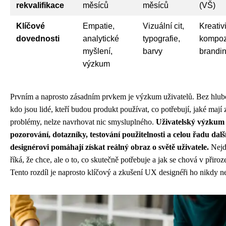
rekvalifikace
měsíců
měsíců
(VŠ)
Klíčové
Empatie,
Vizuální cit,
Kreativi
dovednosti
analytické
typografie,
kompoz
myšlení,
barvy
brandi
výzkum
Prvním a naprosto zásadním prvkem je výzkum uživatelů. Bez hlu
kdo jsou lidé, kteří budou produkt používat, co potřebují, jaké mají
problémy, nelze navrhovat nic smysluplného.
Uživatelský výzkum 
pozorování, dotazníky, testování použitelnosti a celou řadu dalš
designérovi pomáhají získat reálný obraz o světě uživatele.
Nejde
říká, že chce, ale o to, co skutečně potřebuje a jak se chová v při
Tento rozdíl je naprosto klíčový a zkušení UX designéři ho nikdy n