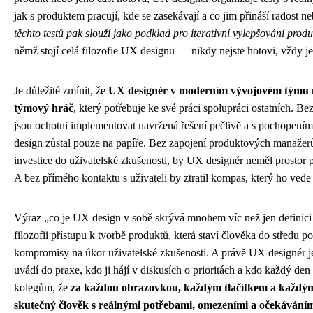
jak s produktem pracují, kde se zasekávají a co jim přináší radost ne
těchto testů pak slouží jako podklad pro iterativní vylepšování prod
němž stojí celá filozofie UX designu — nikdy nejste hotovi, vždy je
Je důležité zmínit, že
UX designér v moderním vývojovém týmu ne
týmový hráč
, který potřebuje ke své práci spolupráci ostatních. Be
jsou ochotni implementovat navržená řešení pečlivě a s pochopením 
design zůstal pouze na papíře. Bez zapojení produktových manažer
investice do uživatelské zkušenosti, by UX designér neměl prostor 
A bez přímého kontaktu s uživateli by ztratil kompas, který ho ve
Výraz „co je UX design v sobě skrývá mnohem víc než jen definici
filozofii přístupu k tvorbě produktů, která staví člověka do středu p
kompromisy na úkor uživatelské zkušenosti. A právě UX designér je 
uvádí do praxe, kdo ji hájí v diskusích o prioritách a kdo každý de
kolegům, že
za každou obrazovkou, každým tlačítkem a každým
skutečný člověk s reálnými potřebami, omezeními a očekávání