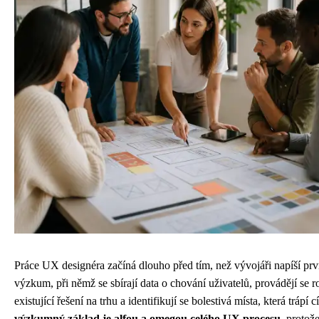
Práce UX designéra začíná dlouho před tím, než vývojáři napíší pr
výzkum, při němž se sbírají data o chování uživatelů, provádějí se r
existující řešení na trhu a identifikují se bolestivá místa, která trápí
výzkumný základ je alfou a omegou celého UX procesu
, protož