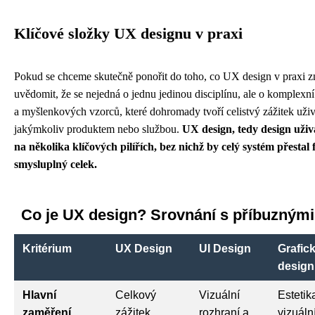
Klíčové složky UX designu v praxi
Pokud se chceme skutečně ponořit do toho, co UX design v praxi 
uvědomit, že se nejedná o jednu jedinou disciplínu, ale o komplexn
a myšlenkových vzorců, které dohromady tvoří celistvý zážitek uživat
jakýmkoliv produktem nebo službou.
UX design, tedy design uživa
na několika klíčových pilířích, bez nichž by celý systém přestal
smysluplný celek.
Co je UX design? Srovnání s příbuznými
Kritérium
UX Design
UI Design
Grafic
design
Hlavní
Celkový
Vizuální
Estetik
zaměření
zážitek
rozhraní a
vizuáln