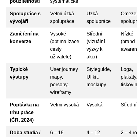
použitelnosti
systematické
Spolupráce s
Velmi úzká
Úzká
Omeze
vývojáři
spolupráce
spolupráce
spolup
Zaměření na
Vysoké
Střední
Nízké
konverze
(optimalizace
(vizuální
(brand
cesty
výzvy k
awaren
uživatele)
akci)
Typické
User journey
Styleguide,
Loga,
výstupy
mapy,
UI kit,
plakáty
persony,
mockupy
tiskovi
wireframy
Poptávka na
Velmi vysoká
Vysoká
Střední
trhu práce
(ČR, 2024)
Doba studia /
6 – 18
4 – 12
2 – 4 r