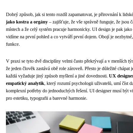
Dobrý způsob, jak si tento rozdíl zapamatovat, je přirovnání k lids
jako kostra a orgány
– zajišťuje, že vše správně funguje, že jsou č
místech a že celý systém pracuje harmonicky. UI design je pak jako 
vidíme na první pohled a co vytváří první dojem. Obojí je nezbytné, 
funkce.
V praxi se tyto dvě disciplíny velmi často překrývají a v menších 
že jeden člověk zastává obě role zároveň. Přesto je důležité chápat je
každá vyžaduje jiný způsob myšlení a jiné dovednosti.
UX designe
empatický analytik
, který rozumí psychologii uživatelů, umí číst d
komplexní potřeby do jednoduchých řešení. UI designer musí být viz
pro estetiku, typografii a barevné harmonie.