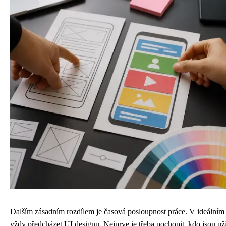
Dalším zásadním rozdílem je časová posloupnost práce. V ideálním
vždy předcházet UI designu. Nejprve je třeba pochopit, kdo jsou uživ