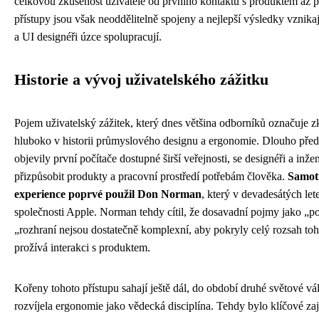
celkovou zkušenost uživatele od prvního kontaktu s produktem až p
přístupy jsou však neoddělitelně spojeny a nejlepší výsledky vznik
a UI designéři úzce spolupracují.
Historie a vývoj uživatelského zážitku
Pojem uživatelský zážitek, který dnes většina odborníků označuje
hluboko v historii průmyslového designu a ergonomie. Dlouho před
objevily první počítače dostupné širší veřejnosti, se designéři a inže
přizpůsobit produkty a pracovní prostředí potřebám člověka.
Samot
experience poprvé použil Don Norman
, který v devadesátých let
společnosti Apple. Norman tehdy cítil, že dosavadní pojmy jako „po
„rozhraní nejsou dostatečně komplexní, aby pokryly celý rozsah toh
prožívá interakci s produktem.
Kořeny tohoto přístupu sahají ještě dál, do období druhé světové vá
rozvíjela ergonomie jako vědecká disciplína. Tehdy bylo klíčové zaji