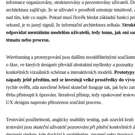
informace organizovány, strukturovány a prezentovány uživateli. D
architektura zajišťuje, že se uživatel v prostředí orientuje intuitivně
nad tím, kde co najde. Pokud musí člověk hledat základní funkci pr
sekund, je to jasný signál, že informační architektura selhala.
Struk
odpovídat mentálním modelům uživatelů, tedy tomu, jak oni s
tématu nebo procesu.
Wireframing a prototypování jsou dalšími neoddělitelnými součást
o fáze, ve kterých designér převádí abstraktní myšlenky a poznatk
konkrétních vizuálních schémat a interaktivních modelů.
Prototypy
nápady ještě předtím, než se investují velké prostředky do vývo
rychle ověřit, zda navržené řešení skutečně funguje tak, jak bylo z
třeba přistoupit k úpravám. Iterativní přístup, tedy opakované testov
UX designu naprosto přirozenou součástí procesu.
Testování použitelnosti, anglicky usability testing, pak uzavírá kru
testování jsou skuteční uživatelé pozorováni při plnění konkrétních
designér sleduje, kde dochází k problémům, zmatení nebo frustraci.