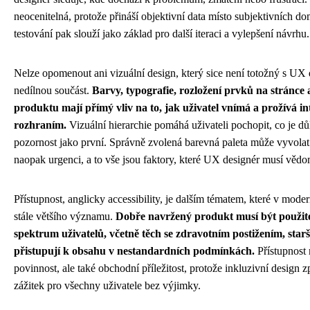
neocenitelná, protože přináší objektivní data místo subjektivních 
testování pak slouží jako základ pro další iteraci a vylepšení návrhu.
Nelze opomenout ani vizuální design, který sice není totožný s UX 
nedílnou součást.
Barvy, typografie, rozložení prvků na stránce 
produktu mají přímý vliv na to, jak uživatel vnímá a prožívá i
rozhraním.
Vizuální hierarchie pomáhá uživateli pochopit, co je dů
pozornost jako první. Správně zvolená barevná paleta může vyvolat
naopak urgenci, a to vše jsou faktory, které UX designér musí věd
Přístupnost, anglicky accessibility, je dalším tématem, které v mo
stále většího významu.
Dobře navržený produkt musí být použitel
spektrum uživatelů, včetně těch se zdravotním postižením, starší
přistupují k obsahu v nestandardních podmínkách.
Přístupnost 
povinnost, ale také obchodní příležitost, protože inkluzivní design zp
zážitek pro všechny uživatele bez výjimky.