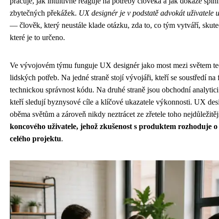
pracuje, jak intuitivně reaguje na potřeby člověka a jak dokáže splni
zbytečných překážek.
UX designér je v podstatě advokát uživatele 
— člověk, který neustále klade otázku, zda to, co tým vytváří, skute
které je to určeno.
Ve vývojovém týmu funguje UX designér jako most mezi světem te
lidských potřeb. Na jedné straně stojí vývojáři, kteří se soustředí n
technickou správnost kódu. Na druhé straně jsou obchodní analytici
kteří sledují byznysové cíle a klíčové ukazatele výkonnosti. UX de
oběma světům a zároveň nikdy neztrácet ze zřetele toho nejdůležitě
koncového uživatele, jehož zkušenost s produktem rozhoduje o
celého projektu
.