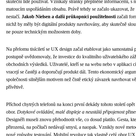
skuteční lidé používat. Vznikaly stránky přeplněné informacemi, s 
matoucím uspořádáním obsahu. Právě tehdy se začalo ukazovat, že 
nestačí.
Jakob Nielsen a další průkopníci použitelnosti
začali for
nichž by měly být digitální produkty navrhovány, aby skutečně slo
ne pouze technickým možnostem doby.
Na přelomu tisíciletí se UX design začal etablovat jako samostatná p
postupně uvědomovaly, že investice do kvalitního uživatelského záž
obchodních výsledků. Uživatelé, kteří se na webu nebo v aplikaci cí
vracejí se častěji a doporučují produkt dál. Tento ekonomický arg
společnosti silnějším motivem než čistě etický závazek navrhovat vě
přívětivě.
Příchod chytrých telefonů na konci první dekády tohoto století opět
obor.
Dotykové ovládání, malé displeje a neustálá připojenost
přine
Designéři museli znovu přehodnotit vše, co dosud platilo. Gesta, kte
přirozená, na počítači nedávají smysl, a naopak. Vznikly nové meto
nové způsoby testování. Mobilní revoluce tak vlastně celý obor UX