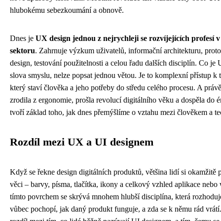
hlubokému sebezkoumání a obnově.
Dnes je
UX design jednou z nejrychleji se rozvíjejících profesí 
sektoru
. Zahrnuje výzkum uživatelů, informační architekturu, proto
design, testování použitelnosti a celou řadu dalších disciplín. Co j
slova smyslu, nelze popsat jednou větou. Je to komplexní přístup k 
který staví člověka a jeho potřeby do středu celého procesu. A právě t
zrodila z ergonomie, prošla revolucí digitálního věku a dospěla do é
tvoří základ toho, jak dnes přemýšlíme o vztahu mezi člověkem a te
Rozdíl mezi UX a UI designem
Když se řekne design digitálních produktů, většina lidí si okamžitě p
věci – barvy, písma, tlačítka, ikony a celkový vzhled aplikace nebo
tímto povrchem se skrývá mnohem hlubší disciplína, která rozhoduje
vůbec pochopí, jak daný produkt funguje, a zda se k němu rád vrátí.