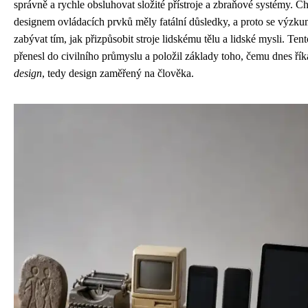
správně a rychle obsluhovat složité přístroje a zbraňové systémy.
designem ovládacích prvků měly fatální důsledky, a proto se výzkum
zabývat tím, jak přizpůsobit stroje lidskému tělu a lidské mysli. Ten
přenesl do civilního průmyslu a položil základy toho, čemu dnes ř
design
, tedy design zaměřený na člověka.