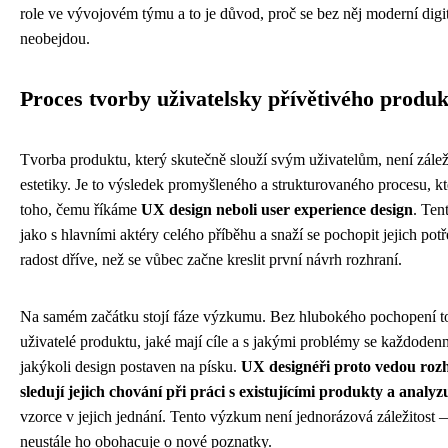
role ve vývojovém týmu a to je důvod, proč se bez něj moderní digi
neobejdou.
Proces tvorby uživatelsky přívětivého produ
Tvorba produktu, který skutečně slouží svým uživatelům, není zálež
estetiky. Je to výsledek promyšleného a strukturovaného procesu, kt
toho, čemu říkáme
UX design neboli user experience design
. Ten
jako s hlavními aktéry celého příběhu a snaží se pochopit jejich potře
radost dříve, než se vůbec začne kreslit první návrh rozhraní.
Na samém začátku stojí fáze výzkumu. Bez hlubokého pochopení to
uživatelé produktu, jaké mají cíle a s jakými problémy se každodenn
jakýkoli design postaven na písku.
UX designéři proto vedou rozho
sledují jejich chování při práci s existujícími produkty a analyz
vzorce v jejich jednání. Tento výzkum není jednorázová záležitost 
neustále ho obohacuje o nové poznatky.