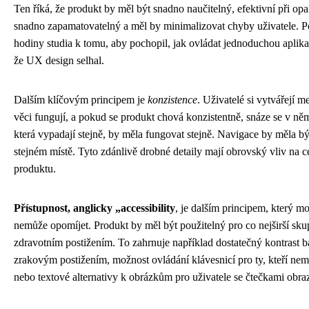
Ten říká, že produkt by měl být snadno naučitelný, efektivní při o
snadno zapamatovatelný a měl by minimalizovat chyby uživatele. P
hodiny studia k tomu, aby pochopil, jak ovládat jednoduchou aplikaci
že UX design selhal.
Dalším klíčovým principem je
konzistence
. Uživatelé si vytvářejí m
věci fungují, a pokud se produkt chová konzistentně, snáze se v něm 
která vypadají stejně, by měla fungovat stejně. Navigace by měla bý
stejném místě. Tyto zdánlivě drobné detaily mají obrovský vliv na 
produktu.
Přístupnost, anglicky „accessibility
, je dalším principem, který 
nemůže opomíjet. Produkt by měl být použitelný pro co nejširší skup
zdravotním postižením. To zahrnuje například dostatečný kontrast ba
zrakovým postižením, možnost ovládání klávesnicí pro ty, kteří ne
nebo textové alternativy k obrázkům pro uživatele se čtečkami obra