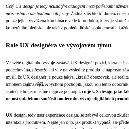
Celý UX design je tedy neustálým dialogem mezi potřebami uživatel
možnostmi a obchodními cíli firmy.
Žádná z těchto tří dimenzí nesmí
pouze jejich vyvážená kombinace vede k produktu, který je skutečn
komerčního hlediska, ale také z pohledu lidské spokojenosti a každ
Role UX designéra ve vývojovém týmu
Ve světě digitálního vývoje zastává UX designér pozici, která je č
podceňována, přestože její vliv na výsledný produkt je naprosto zás
myslí, že UX designér je pouze jakýsi „kreslíř obrazovek, ale realita 
mnohem zajímavější. Abychom pochopili, jakou roli tento odborní
skutečně hraje, musíme nejprve pochopit,
co je UX design jako tak
nepostradatelnou součástí moderního vývoje digitálních produ
UX design, tedy user experience design, se zabývá celkovou zkušeno
interakci s produktem. Nejde jen o to, jak produkt vypadá, ale přede