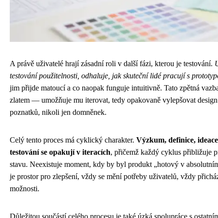
A právě uživatelé hrají zásadní roli v další fázi, kterou je testování.
U
testování použitelnosti, odhaluje, jak skuteční lidé pracují s prototy
jim přijde matoucí a co naopak funguje intuitivně. Tato zpětná vaz
zlatem — umožňuje mu iterovat, tedy opakovaně vylepšovat design
poznatků, nikoli jen domněnek.
Celý tento proces má cyklický charakter.
Výzkum, definice, ideace
testování se opakují v iteracích
, přičemž každý cyklus přibližuje 
stavu. Neexistuje moment, kdy by byl produkt „hotový v absolutn
je prostor pro zlepšení, vždy se mění potřeby uživatelů, vždy přich
možnosti.
Důležitou součástí celého procesu je také úzká spolupráce s ostatn