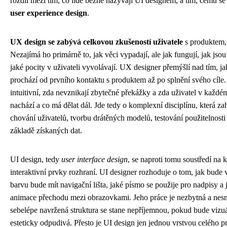
rozdíl mezi tím, co lidé běžně nazývají UI designem, a tím, čemu se
user experience design
.
UX design se zabývá celkovou zkušeností uživatele
s produktem,
Nezajímá ho primárně to, jak věci vypadají, ale jak fungují, jak jso
jaké pocity v uživateli vyvolávají. UX designer přemýšlí nad tím, ja
prochází od prvního kontaktu s produktem až po splnění svého cíle. P
intuitivní, zda nevznikají zbytečné překážky a zda uživatel v každ
nachází a co má dělat dál. Jde tedy o komplexní disciplínu, která 
chování uživatelů, tvorbu drátěných modelů, testování použitelnosti 
základě získaných dat.
UI design, tedy
user interface design
, se naproti tomu soustředí na 
interaktivní prvky rozhraní. UI designer rozhoduje o tom, jak bude v
barvu bude mít navigační lišta, jaké písmo se použije pro nadpisy a
animace přechodu mezi obrazovkami. Jeho práce je nezbytná a nesmí
sebelépe navržená struktura se stane nepříjemnou, pokud bude vizu
esteticky odpudivá. Přesto je UI design jen jednou vrstvou celého p