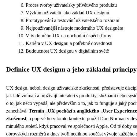
Proces tvorby uživatelsky přívětivého produktu
Výzkum uživatelů jako základ UX designu
Prototypování a testování uživatelského rozhraní
Nejpoužívanější nástroje moderního UX designéra
Vliv dobrého UX na obchodní úspěch firmy
Kariéra v UX designu a potřebné dovednosti
Budoucnost UX designu v digitálním světě
Definice UX designu a jeho základní principy
UX design, neboli design uživatelské zkušenosti, představuje discipl
jak lidé vnímají a prožívají interakci s produkty, službami nebo sy
o to, jak něco vypadá, ale především o to, jak to funguje a jaký poci
zanechává.
Termín „UX pochází z anglického „User Experience,
zkušenost
, a poprvé ho v tomto kontextu použil Don Norman v dev
minulého století, když pracoval ve společnosti Apple. Od té doby se
obrovských rozměrů a dnes tvoří nedílnou součást vývoje každého d