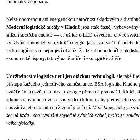
minimalizaci odpadů.
Nelze opomenout ani energetickou náročnost skladových a distribuč
Moderní logistické areály v Kladně
jsou stále častěji vybavovány 
snižují spotřebu energie — ať už jde o LED osvětlení, chytré systé
využívání obnovitelných zdrojů energie, jako jsou solární panely. In
technologií se sice neprojeví okamžitě, ale z dlouhodobého hlediska 
ekonomické úspory, tak výrazné snížení ekologické zátěže.
Udržitelnost v logistice není jen otázkou technologií
, ale také fir
přístupu každého jednotlivého zaměstnance. ESA logistika Kladno p
vzdělávání a osvětu v oblasti ekologie přímo na pracovišti. Řidiči, sk
administrativní pracovníci jsou vedeni k tomu, aby přemýšleli o s
chování a jeho dopadu na životní prostředí.
Malé kroky, jako je spr
šetrná jízda nebo vypínání zbytečně svítících světel, mohou v součtu
velké výsledky.