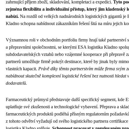
zahrnující příjem zboží, skladování, kompletaci a expedici.
Tyto po
zejména flexibilitu a individuální přístup, který jim kladenský l
nabízí.
Na rozdíl od velkých nadnárodních logistických gigantů je 
Kladno schopna nabídnout zákazníkům řešení šitá na míru jejich k
Významnou roli v obchodním portfoliu firmy hrají také partnerství s
a přepravními společnostmi, se kterými ESA logistika Kladno spolu
subdodavatelských vztahů nebo vzájemné kooperace při přepravě zás
partnerů umožňuje firmě pokrýt destinace, které by jinak byly mimo
vlastních kapacit.
Právě díky těmto partnerstvím může firma svým 
nabídnout skutečně komplexní logistické řešení bez nutnosti hledat 
dodavatelů.
Farmaceutický průmysl představuje další specifický segment, kde 
uplatňuje své zkušenosti a technologické vybavení. Přeprava a skla
farmaceutických produktů podléhá přísným regulatorním požadavků
z tohoto odvětví vyžadují od svého logistického partnera certifikac
logistika Kladno splňuje.
Schopnost pracovat v regulovaném pro