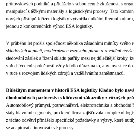
průmyslových podniků a přinášelo s sebou cenné zkušenosti s organ
manipulací s těžkými materiály a logistickými procesy. Tato kombin
nových přístupů k řízení logistiky vytvořila unikátní firemní kulturu, 
jednou z konkurenčních výhod ESA logistiky.
V průběhu let prošla společnost několika zásadními milníky svého 
skladových kapacit, modernizace vozového parku a zavádění nových
sledování zásilek a řízení skladu patřily mezi nejdůležitější kroky, 
vpřed. Vedení společnosti vždy kladlo důraz na to, aby investice do 
v ruce s rozvojem lidských zdrojů a vzděláváním zaměstnanců.
Důležitým momentem v historii ESA logistiky Kladno bylo nav
dlouhodobých partnerství s klíčovými zákazníky z různých prů
Automobilový průmysl, potravinářství, elektrotechnika a obchodní 
staly hlavními segmenty, pro které firma zajišťovala komplexní logi
z těchto odvětví přinášelo specifické požadavky a výzvy, které nutil
se adaptovat a inovovat své procesy.