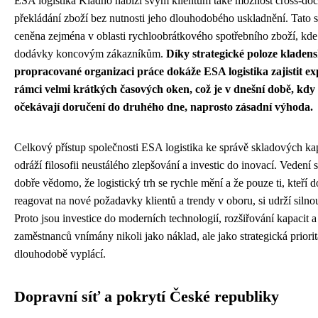
ESA logistika Kladno nabízí svým klientům také možnost cross-doc
překládání zboží bez nutnosti jeho dlouhodobého uskladnění. Tato s
ceněna zejména v oblasti rychloobrátkového spotřebního zboží, kde 
dodávky koncovým zákazníkům.
Díky strategické poloze kladen
propracované organizaci práce dokáže ESA logistika zajistit exp
rámci velmi krátkých časových oken, což je v dnešní době, kdy
očekávají doručení do druhého dne, naprosto zásadní výhoda.
Celkový přístup společnosti ESA logistika ke správě skladových ka
odráží filosofii neustálého zlepšování a investic do inovací. Vedení s
dobře vědomo, že logistický trh se rychle mění a že pouze ti, kteří 
reagovat na nové požadavky klientů a trendy v oboru, si udrží silnou
Proto jsou investice do moderních technologií, rozšiřování kapacit 
zaměstnanců vnímány nikoli jako náklad, ale jako strategická priorita
dlouhodobě vyplácí.
Dopravní síť a pokrytí České republiky