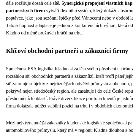
dále rozšiřuje dosah celé sítě.
Synergické propojení vlastních kap
partnerských firem
vytváří flexibilní systém, který dokáže absor
poptávce, jako jsou sezónní špičky před Vánocemi nebo v období le
Tato schopnost adaptace je jednou z konkurenčních výhod, která od
Kladno od méně pružných hráčů na trhu.
Klíčoví obchodní partneři a zákazníci firmy
Společnost ESA logistika Kladno si za léta svého působení na trhu
rozsáhlou síť obchodních partnerů a zákazníků, kteří tvoří páteř jej
síť zahrnuje subjekty z nejrůznějších odvětví průmyslu a obchodu, 
pokrývá nejen středočeský region, ale zasahuje i do celé České repu
přeshraničních oblastí. Právě diverzifikace portfolia klientů je jedn
firma dokázala udržet stabilní pozici na trhu i v obdobích ekonomick
Mezi nejvýznamnější zákazníky kladenské logistické společnosti pat
automobilového průmyslu, který má v regionu Kladna dlouhou a boh