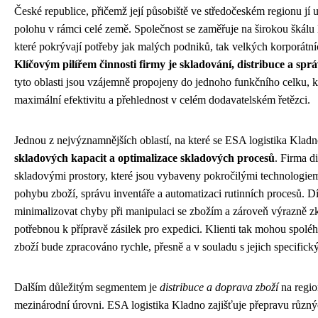
České republice, přičemž její působiště ve středočeském regionu j
polohu v rámci celé země. Společnost se zaměřuje na širokou škálu 
které pokrývají potřeby jak malých podniků, tak velkých korporátní
Klíčovým pilířem činnosti firmy je skladování, distribuce a spr
tyto oblasti jsou vzájemně propojeny do jednoho funkčního celku, k
maximální efektivitu a přehlednost v celém dodavatelském řetězci.
Jednou z nejvýznamnějších oblastí, na které se ESA logistika Kladn
skladových kapacit a optimalizace skladových procesů
. Firma d
skladovými prostory, které jsou vybaveny pokročilými technologiem
pohybu zboží, správu inventáře a automatizaci rutinních procesů. 
minimalizovat chyby při manipulaci se zbožím a zároveň výrazně zk
potřebnou k přípravě zásilek pro expedici. Klienti tak mohou spoléha
zboží bude zpracováno rychle, přesně a v souladu s jejich specific
Dalším důležitým segmentem je
distribuce a doprava zboží
na regio
mezinárodní úrovni. ESA logistika Kladno zajišťuje přepravu různý