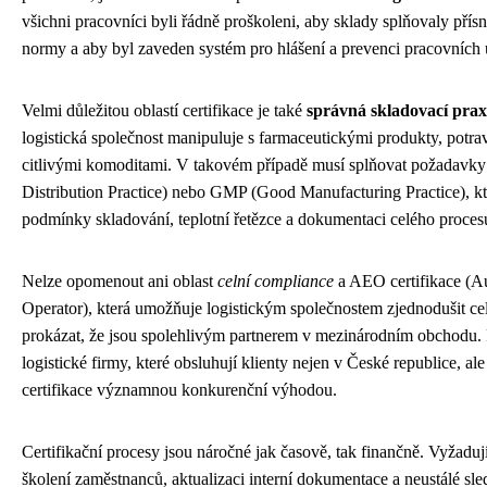
všichni pracovníci byli řádně proškoleni, aby sklady splňovaly přís
normy a aby byl zaveden systém pro hlášení a prevenci pracovních 
Velmi důležitou oblastí certifikace je také
správná skladovací prax
logistická společnost manipuluje s farmaceutickými produkty, potr
citlivými komoditami. V takovém případě musí splňovat požadav
Distribution Practice) nebo GMP (Good Manufacturing Practice), kte
podmínky skladování, teplotní řetězce a dokumentaci celého proces
Nelze opomenout ani oblast
celní compliance
a AEO certifikace (A
Operator), která umožňuje logistickým společnostem zjednodušit ce
prokázat, že jsou spolehlivým partnerem v mezinárodním obchodu.
logistické firmy, které obsluhují klienty nejen v České republice, ale 
certifikace významnou konkurenční výhodou.
Certifikační procesy jsou náročné jak časově, tak finančně. Vyžadují
školení zaměstnanců, aktualizaci interní dokumentace a neustálé sl