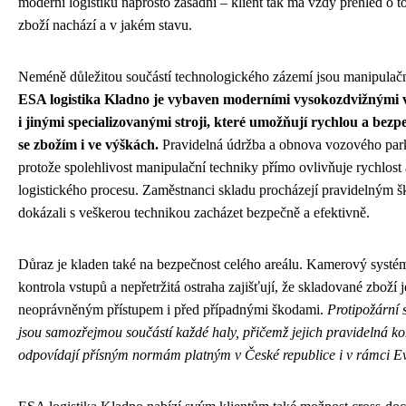
moderní logistiku naprosto zásadní – klient tak má vždy přehled o t
zboží nachází a v jakém stavu.
Neméně důležitou součástí technologického zázemí jsou manipulačn
ESA logistika Kladno je vybaven moderními vysokozdvižnými v
i jinými specializovanými stroji, které umožňují rychlou a bez
se zbožím i ve výškách.
Pravidelná údržba a obnova vozového park
protože spolehlivost manipulační techniky přímo ovlivňuje rychlost 
logistického procesu. Zaměstnanci skladu procházejí pravidelným š
dokázali s veškerou technikou zacházet bezpečně a efektivně.
Důraz je kladen také na bezpečnost celého areálu. Kamerový systém
kontrola vstupů a nepřetržitá ostraha zajišťují, že skladované zboží 
neoprávněným přístupem i před případnými škodami.
Protipožární 
jsou samozřejmou součástí každé haly, přičemž jejich pravidelná kon
odpovídají přísným normám platným v České republice i v rámci Ev