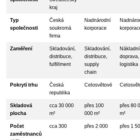
kraj
Typ
Česká
Nadnárodní
Nadnáro
společnosti
soukromá
korporace
korporac
firma
Zaměření
Skladování,
Skladování,
Nákladní
distribuce,
distribuce,
doprava,
fulfillment
supply
logistika
chain
Pokrytí trhu
Česká
Celosvětové
Celosvět
republika
Skladová
cca 30 000
přes 100
přes 80 
plocha
m²
000 m²
m²
Počet
cca 300
přes 2 000
přes 1 5
zaměstnanců