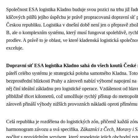
Společnost ESA logistika Kladno buduje svou pozici na trhu již řadu
klíčových pilířů jejího úspěchu je právě propracovaná dopravní síť 
Českou republiku. Logistika v dnešní době není jen o přepravě zbo
B, ale o komplexním systému, který musí fungovat spolehlivě, rych
prodlev. A právě to je oblast, ve které kladenská logistická společn
exceluje.
Dopravní síť ESA logistika Kladno sahá do všech koutů České 
páteří celého systému je strategická poloha samotného Kladna. Toto
bezprostřední blízkosti Prahy a zároveň nabízí výborné napojení na d
něj činí ideální základnu pro logistické operace. Vzdálenost od hlav
přibližně třicet kilometrů, což umožňuje rychlý přístup do metropolitn
zároveň přináší výhody nižších provozních nákladů oproti přímému 
Celá republika je rozdělena do logistických zón, přičemž každá zóna
harmonogram závozu a svá specifika.
Zákazníci z Čech, Moravy i 
počítat s pravidelným servisem
, který respektuje jejich obchodní ry