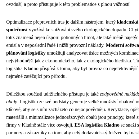
ovzduší, a proto přistupuje k této problematice s plnou vážností.
Optimalizace přepravních tras je dalším nástrojem, který
kladenská 
společnost
využívá ke snižování svého ekologického dopadu. Chytr
totiž znamená nejen úsporu pohonných hmot, ale také méně najetýc
emisí a v neposlední řadě i nižší provozní náklady.
Moderní softwa
plánování logistiky
umožňují analyzovat tisíce možných kombinací 
nejvýhodnější jak z ekonomického, tak z ekologického hlediska. 
logistika Kladno přispívá k tomu, aby byl provoz co nejefektivnější
nejméně zatěžující pro přírodu.
Důležitou součástí udržitelného přístupu je také
zodpovědné nakládá
obaly
. Logistika ze své podstaty generuje velké množství obalového 
klíčové, aby se s ním zacházelo co nejodpovědněji. Recyklace, opět
materiálů a minimalizace jednorázových obalů jsou principy, které s
firmy v Kladně stále více osvojují.
ESA logistika Kladno
se snaží 
partnery a zákazníky na tom, aby celý dodavatelský řetězec byl nas