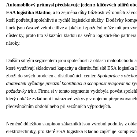
Automobilový průmysl představuje jeden z klíčových pilířů ob
ESA logistika Kladno
, a to zejména díky blízkosti výrobních závo
kteří potřebují spolehlivé a rychlé logistické služby. Dodávky kom
linek jsou časově velmi citlivé a jakékoli zpoždění může mít pro výr
důsledky, proto tito zákazníci kladou na svého logistického partne
nároky.
Dalším silným segmentem jsou společnosti z oblasti maloobchodu 
které využívají skladovací kapacity a distribuční sítě ESA logistik
zboží do svých prodejen a distribučních center.
Spolupráce s obchodn
dodavateli vyžaduje precizní koordinaci a schopnost reagovat na ry
požadavky trhu.
Firma si v tomto segmentu vydobyla pověst spolehl
který dokáže zvládnout i nárazové výkyvy v objemu přepravovaného
předvánočním období nebo při sezónních výprodejích.
Neméně důležitou skupinou zákazníků jsou výrobní podniky z oblasti
elektrotechniky, pro které ESA logistika Kladno zajišťuje komplexní