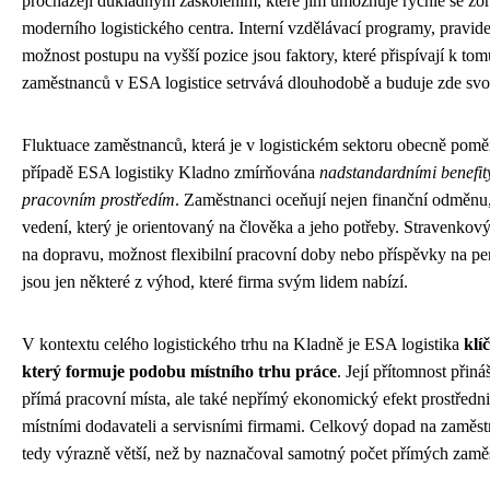
procházejí důkladným zaškolením, které jim umožňuje rychle se zori
moderního logistického centra. Interní vzdělávací programy, pravide
možnost postupu na vyšší pozice jsou faktory, které přispívají k to
zaměstnanců v ESA logistice setrvává dlouhodobě a buduje zde svo
Fluktuace zaměstnanců, která je v logistickém sektoru obecně pomě
případě ESA logistiky Kladno zmírňována
nadstandardními benefit
pracovním prostředím
. Zaměstnanci oceňují nejen finanční odměnu, 
vedení, který je orientovaný na člověka a jeho potřeby. Stravenkov
na dopravu, možnost flexibilní pracovní doby nebo příspěvky na penz
jsou jen některé z výhod, které firma svým lidem nabízí.
V kontextu celého logistického trhu na Kladně je ESA logistika
klí
který formuje podobu místního trhu práce
. Její přítomnost přiná
přímá pracovní místa, ale také nepřímý ekonomický efekt prostředn
místními dodavateli a servisními firmami. Celkový dopad na zaměst
tedy výrazně větší, než by naznačoval samotný počet přímých zamě