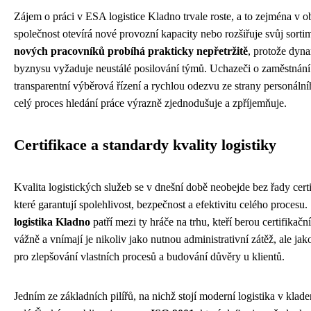
Zájem o práci v ESA logistice Kladno trvale roste, a to zejména v 
společnost otevírá nové provozní kapacity nebo rozšiřuje svůj sorti
nových pracovníků probíhá prakticky nepřetržitě
, protože dyna
byznysu vyžaduje neustálé posilování týmů. Uchazeči o zaměstnání
transparentní výběrová řízení a rychlou odezvu ze strany personální
celý proces hledání práce výrazně zjednodušuje a zpříjemňuje.
Certifikace a standardy kvality logistiky
Kvalita logistických služeb se v dnešní době neobejde bez řady certi
které garantují spolehlivost, bezpečnost a efektivitu celého procesu
logistika Kladno
patří mezi ty hráče na trhu, kteří berou certifikač
vážně a vnímají je nikoliv jako nutnou administrativní zátěž, ale jak
pro zlepšování vlastních procesů a budování důvěry u klientů.
Jedním ze základních pilířů, na nichž stojí moderní logistika v klad