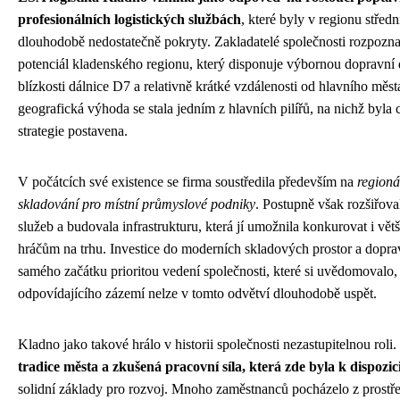
profesionálních logistických službách
, které byly v regionu střed
dlouhodobě nedostatečně pokryty. Zakladatelé společnosti rozpoznal
potenciál kladenského regionu, který disponuje výbornou dopravní 
blízkosti dálnice D7 a relativně krátké vzdálenosti od hlavního měst
geografická výhoda se stala jedním z hlavních pilířů, na nichž byla 
strategie postavena.
V počátcích své existence se firma soustředila především na
regioná
skladování pro místní průmyslové podniky
. Postupně však rozšiřoval
služeb a budovala infrastrukturu, která jí umožnila konkurovat i vět
hráčům na trhu. Investice do moderních skladových prostor a dopra
samého začátku prioritou vedení společnosti, které si uvědomovalo,
odpovídajícího zázemí nelze v tomto odvětví dlouhodobě uspět.
Kladno jako takové hrálo v historii společnosti nezastupitelnou roli.
tradice města a zkušená pracovní síla, která zde byla k dispozic
solidní základy pro rozvoj. Mnoho zaměstnanců pocházelo z prostř