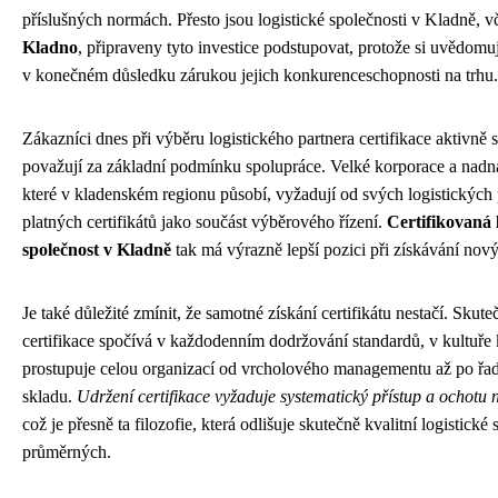
příslušných normách. Přesto jsou logistické společnosti v Kladně, 
Kladno
, připraveny tyto investice podstupovat, protože si uvědomují
v konečném důsledku zárukou jejich konkurenceschopnosti na trhu.
Zákazníci dnes při výběru logistického partnera certifikace aktivně 
považují za základní podmínku spolupráce. Velké korporace a nadná
které v kladenském regionu působí, vyžadují od svých logistických 
platných certifikátů jako součást výběrového řízení.
Certifikovaná 
společnost v Kladně
tak má výrazně lepší pozici při získávání nov
Je také důležité zmínit, že samotné získání certifikátu nestačí. Skut
certifikace spočívá v každodenním dodržování standardů, v kultuře k
prostupuje celou organizací od vrcholového managementu až po řa
skladu.
Udržení certifikace vyžaduje systematický přístup a ochotu n
což je přesně ta filozofie, která odlišuje skutečně kvalitní logistické
průměrných.