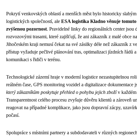
Pokrytí venkovských oblastí a menších měst bylo historicky slab
logistických společností, ale
ESA logistika Kladno věnuje tomut
zvýšenou pozornost
. Pravidelné linky do regionálních center jsou 
rozvozovými trasami, které zajišťují, že ani zákazník z malé obce 
Jihočeském kraji nemusí čekat na své zásilky déle než zákazník z v
přístup vyžaduje pečlivé plánování tras, optimalizaci jízdních řádů a
komunikaci s řidiči v terénu.
Technologické zázemí hraje v moderní logistice nezastupitelnou roli
reálném čase, GPS monitoring vozidel a digitalizace dokumentace j
který zákazníkům poskytuje přehled o pohybu jejich zboží
v každém 
Transparentnost celého procesu zvyšuje důvěru klientů a zároveň u
reagovat na případné komplikace, jako jsou dopravní zácpy, uzavír
počasí.
Spolupráce s místními partnery a subdodavateli v různých regionec