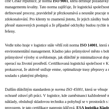
celé České republice, je norma
ISO 9001
, která definuje požadavk
managementu kvality. Tato norma zajišťuje, že logistická společnos
definované procesy, pravidelně je přezkoumává a neustále pracuje n
zdokonalování. Pro klienty to znamená jistotu, že jejich zásilky b
přesně stanovených postupů a že případné odchylky budou rychle i
řešeny.
Vedle toho hraje v logistice stále větší roli norma
ISO 14001
, která
environmentální management. Kladno jako průmyslové město s boha
průmyslové výroby si uvědomuje, jak důležité je minimalizovat dop
operací na životní prostředí. Certifikovaná logistická společnost v 
prokazovat, že aktivně snižuje emise, optimalizuje trasy přepravy a
souladu s platnými předpisy.
Dalším důležitým standardem je
norma ISO 45001
, která se věnuje
ochraně zdraví při práci. V logistice, kde zaměstnanci každodenně 
náklady, obsluhují skladovou techniku a pohybují se v prostorách s
provozem, je tato certifikace naprosto klíčová.
ESA logistika Klad