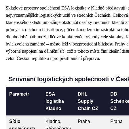
Skladové prostory společnosti ESA logistika v Kladně představují j
nejvýznamnějších logistických uzlů ve středních Čechách. Celková 
kladenského skladu umožňuje obsloužit desítky firemních klientů z
průmyslu, obchodu i distribuce, přičemž moderní infrastruktura toho
dlouhodobě patří mezi klíčové konkurenční výhody celé skupiny. Kl
byla zvolena záměrně – město leží v bezprostřední blízkosti Prahy a
výborné napojení na dálniční síť, což z tohoto místa činí ideální dis
celou Českou republiku i pro přeshraniční přepravu.
Srovnání logistických společností v Čes
Parametr
ESA
DHL
DB
logistika
Supply
Schenke
Kladno
Chain CZ
CZ
Sídlo
Kladno,
Praha
Praha
společnosti
Středočeský