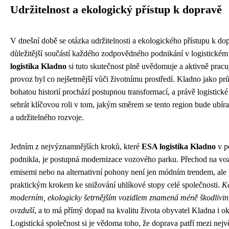
Udržitelnost a ekologický přístup k dopravě
V dnešní době se otázka udržitelnosti a ekologického přístupu k dop
důležitější součástí každého zodpovědného podnikání v logistickém
logistika Kladno
si tuto skutečnost plně uvědomuje a aktivně pracuj
provoz byl co nejšetrnější vůči životnímu prostředí. Kladno jako p
bohatou historií prochází postupnou transformací, a právě logistick
sehrát klíčovou roli v tom, jakým směrem se tento region bude ubíra
a udržitelného rozvoje.
Jedním z nejvýznamnějších kroků, které
ESA logistika Kladno
v p
podnikla, je postupná modernizace vozového parku. Přechod na vozi
emisemi nebo na alternativní pohony není jen módním trendem, ale
praktickým krokem ke snižování uhlíkové stopy celé společnosti.
Ka
moderním, ekologicky šetrnějším vozidlem znamená méně škodlivin
ovzduší
, a to má přímý dopad na kvalitu života obyvatel Kladna i ok
Logistická společnost si je vědoma toho, že doprava patří mezi nejvě