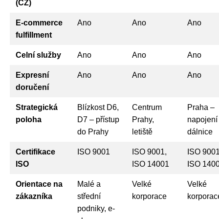
(CZ)
E-commerce
Ano
Ano
Ano
fulfillment
Celní služby
Ano
Ano
Ano
Expresní
Ano
Ano
Ano
doručení
Strategická
Blízkost D6,
Centrum
Praha –
poloha
D7 – přístup
Prahy,
napojení
do Prahy
letiště
dálnice
Certifikace
ISO 9001
ISO 9001,
ISO 9001
ISO
ISO 14001
ISO 140
Orientace na
Malé a
Velké
Velké
zákazníka
střední
korporace
korporac
podniky, e-