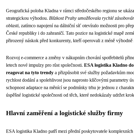
Geografická poloha Kladna v rámci středočeského regionu se ukáza
strategickou výhodou.
Blízkost Prahy umožňovala rychlé zásobován
oblasti
, zatímco napojení na dálniční síť otevíralo možnosti pro pře
České republiky i do zahraničí. Tato pozice na logistické mapě zem
přirozený náskok před konkurenty, kteří operovali z méně výhodně s
Rozvoj e-commerce a změny v nákupním chování spotřebitelů přine
letech nové impulzy pro růst společnosti.
ESA logistika Kladno d
reagovat na tyto trendy
a přizpůsobit své služby požadavkům mod
rychlost dodání a spolehlivost jsou naprosto klíčovými parametry ú
schopnost adaptace na měnící se podmínky trhu je jednou z charakter
úspěšné logistické společnosti od těch, které nedokázaly udržet kro
Hlavní zaměření a logistické služby firmy
ESA logistika Kladno patří mezi přední poskytovatele komplexních 