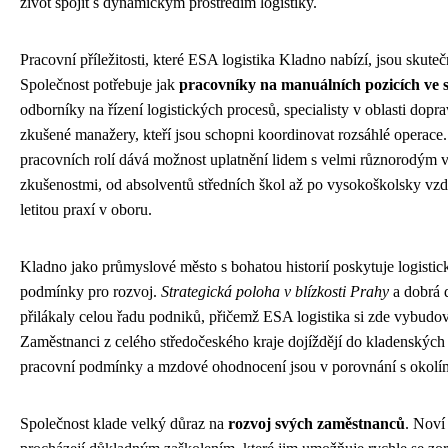
život spojit s dynamickým prostředím logistiky.
Pracovní příležitosti, které ESA logistika Kladno nabízí, jsou skute
Společnost potřebuje jak
pracovníky na manuálních pozicích ve 
odborníky na řízení logistických procesů, specialisty v oblasti dopr
zkušené manažery, kteří jsou schopni koordinovat rozsáhlé operace. 
pracovních rolí dává možnost uplatnění lidem s velmi různorodým 
zkušenostmi, od absolventů středních škol až po vysokoškolsky vz
letitou praxí v oboru.
Kladno jako průmyslové město s bohatou historií poskytuje logisti
podmínky pro rozvoj.
Strategická poloha v blízkosti Prahy
a dobrá 
přilákaly celou řadu podniků, přičemž ESA logistika si zde vybudo
Zaměstnanci z celého středočeského kraje dojíždějí do kladenských
pracovní podmínky a mzdové ohodnocení jsou v porovnání s okolí
Společnost klade velký důraz na
rozvoj svých zaměstnanců
. Noví