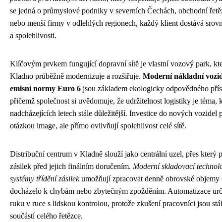
se jedná o průmyslové podniky v severních Čechách, obchodní řetě
nebo menší firmy v odlehlých regionech, každý klient dostává srov
a spolehlivosti.
Klíčovým prvkem fungující dopravní sítě je vlastní vozový park, kt
Kladno průběžně modernizuje a rozšiřuje.
Moderní nákladní vozidl
emisní normy Euro 6
jsou základem ekologicky odpovědného přís
přičemž společnost si uvědomuje, že udržitelnost logistiky je téma, 
nadcházejících letech stále důležitější. Investice do nových vozidel 
otázkou image, ale přímo ovlivňují spolehlivost celé sítě.
Distribuční centrum v Kladně slouží jako centrální uzel, přes který 
zásilek před jejich finálním doručením.
Moderní skladovací technolog
systémy třídění zásilek
umožňují zpracovat denně obrovské objemy z
docházelo k chybám nebo zbytečným zpožděním. Automatizace urči
ruku v ruce s lidskou kontrolou, protože zkušení pracovníci jsou stá
součástí celého řetězce.