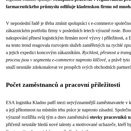
farmaceutického průmyslu odlišuje kladenskou firmu od mnoh
V neposlední řadě je třeba zmínit spolupráci s e-commerce společnos
zákaznickém portfoliu firmy v posledních letech výrazně roste. Bo
nakupování přinesl logistickým firmám nové výzvy i příležitosti, a
na tento trend reagovala rozvojem služeb zaměřených na rychlé zp
a jejich expedici koncovým zákazníkům.
Rychlost, přesnost a trans
procesu jsou v segmentu e-commerce naprosto klíčové,
a právě tyto 
snaží neustále zdokonalovat ve prospěch svých obchodních partnerů 
Počet zaměstnanců a pracovní příležitosti
ESA logistika Kladno patří mezi nejvýznamnější zaměstnavatele v 
a její přítomnost na místním trhu práce je naprosto zásadní. Společn
výrazně rozšířila svůj tým a dnes zaměstnává
stovky pracovníků n
přičemž neustále hledá nové talenty a motivované uchazeče, kteří by