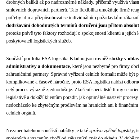
drobných balíků až po nadrozměrné náklady, přičemž využívá vlastn
smluvních dopravních partnerů. Tato flexibilita umožňuje firmě rea
potřeby trhu a přizpůsobovat se individuálním požadavkům zákazn
dodržování dohodnutých termínů doručení jsou přitom absolutn
protože právě tyto faktory rozhodují o spokojenosti klientů a jejich l
poskytovateli logistických služeb.
Součástí portfolia ESA logistika Kladno jsou rovněž
služby v oblast
administrativy a dokumentace
, které jsou nezbytné pro firmy obc
zahraničními partnery. Správné vyřízení celních formalit může být
komplikované a časově náročné, proto ESA logistika nabízí odbornou
celý proces výrazně zjednodušuje. Zkušení specialisté firmy se orien
legislativě a dokáží klientům poradit, jak optimálně nastavit procesy
nedocházelo ke zbytečným prodlevám na hranicích ani k finančním 
celních orgánů.
Nezanedbatelnou součástí nabídky je také
správa zpětné logistiky
, 
spojených s vracením zboží od zákazníků zpět do skladu. V době r