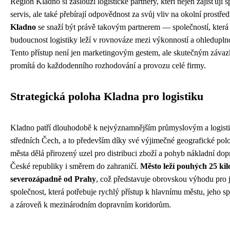
Region Kladno si zaslouží logistické partnery, kteří nejen zajišťují s
servis, ale také přebírají odpovědnost za svůj vliv na okolní prostřed
Kladno
se snaží být právě takovým partnerem — společností, která
budoucnost logistiky leží v rovnováze mezi výkonností a ohleduplno
Tento přístup není jen marketingovým gestem, ale skutečným závaz
promítá do každodenního rozhodování a provozu celé firmy.
Strategická poloha Kladna pro logistiku
Kladno patří dlouhodobě k nejvýznamnějším průmyslovým a logis
středních Čech, a to především díky své výjimečné geografické polo
města dělá přirozený uzel pro distribuci zboží a pohyb nákladní dop
České republiky i směrem do zahraničí.
Město leží pouhých 25 ki
severozápadně od Prahy
, což představuje obrovskou výhodu pro 
společnost, která potřebuje rychlý přístup k hlavnímu městu, jeho s
a zároveň k mezinárodním dopravním koridorům.