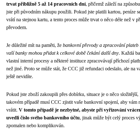
trvat přibližně 5 až 14 pracovních dní
, přičemž záleží na způsobu
jste při původním nákupu použili. Pokud jste platili kartou, peníze 
vrátí na stejnou kartu, a tento proces může trvat o něco déle než v p
převodem.
Je důležité mít na paměti, že
bankovní převody a zpracování plateb 
vaší banky mohou přidat k celkové době čekání další dny
. Každá b
vlastní interní procesy a některé instituce zpracovávají příchozí platb
než jiné. Proto se může stát, že CCC již refundaci odeslalo, ale na v
ještě nevidíte.
Pokud jste zboží zakoupili přes dobírku, situace je o něco složitější,
takovém případě musí CCC zjistit vaše bankovní spojení, aby vám 
vrátit.
V tomto případě je nezbytné, abyste při vyřizování vráce
uvedli číslo svého bankovního účtu
, jinak může být celý proces v
zpomalen nebo komplikován.