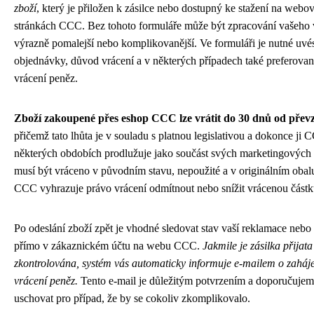
zboží
, který je přiložen k zásilce nebo dostupný ke stažení na webo
stránkách CCC. Bez tohoto formuláře může být zpracování vašeho 
výrazně pomalejší nebo komplikovanější. Ve formuláři je nutné uvés
objednávky, důvod vrácení a v některých případech také preferova
vrácení peněz.
Zboží zakoupené přes eshop CCC lze vrátit do 30 dnů od převze
přičemž tato lhůta je v souladu s platnou legislativou a dokonce ji 
některých obdobích prodlužuje jako součást svých marketingových 
musí být vráceno v původním stavu, nepoužité a v originálním obalu,
CCC vyhrazuje právo vrácení odmítnout nebo snížit vrácenou částk
Po odeslání zboží zpět je vhodné sledovat stav vaší reklamace nebo
přímo v zákaznickém účtu na webu CCC.
Jakmile je zásilka přijata
zkontrolována, systém vás automaticky informuje e-mailem o zaháj
vrácení peněz.
Tento e-mail je důležitým potvrzením a doporučujem
uschovat pro případ, že by se cokoliv zkomplikovalo.