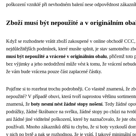
poškození vzniklé při nevhodném balení nese odpovědnost zákazní
Zboží musí být nepoužité a v originálním oba
Když se rozhodnete vrátit zboží zakoupené v online obchodě CCC,
nejdůležitějších podmínek, které musíte splnit, je stav samotného zb
musí být nepoužité a vrácené v originálním obalu
, přičemž toto p
bez výjimky a jeho nedodržení může vést k tomu, že vrácení nebude
že vám bude vrácena pouze část zaplacené částky.
Pojďme si to rozebrat trochu podrobněji. Co vlastně znamená, že zb
nepoužité? V případě obuvi, která tvoří naprostou většinu sortimen
znamená, že
boty nesmí nést žádné stopy nošení
. Tedy žádné opo
podrážky, žádné škrábance na svršku, žádné stopy po chůzi na tvr
ani žádné jiné viditelné poškození, které by naznačovalo, že jste ob
používali. Mnoho zákazníků dělá tu chybu, že si boty vyzkouší dom
v nich po bytě a pak se rozhodnou, že je vrátí. I takové minimální p