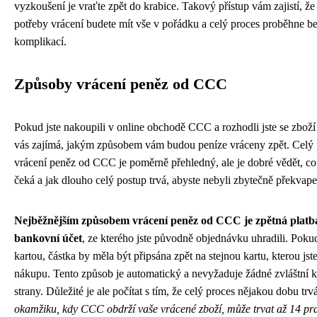
vyzkoušení je vraťte zpět do krabice. Takový přístup vám zajistí, že
potřeby vrácení budete mít vše v pořádku a celý proces proběhne b
komplikací.
Způsoby vrácení peněz od CCC
Pokud jste nakoupili v online obchodě CCC a rozhodli jste se zboží v
vás zajímá, jakým způsobem vám budou peníze vráceny zpět. Celý 
vrácení peněz od CCC je poměrně přehledný, ale je dobré vědět, co
čeká a jak dlouho celý postup trvá, abyste nebyli zbytečně překvape
Nejběžnějším způsobem vrácení peněz od CCC je zpětná platb
bankovní účet
, ze kterého jste původně objednávku uhradili. Pokud 
kartou, částka by měla být připsána zpět na stejnou kartu, kterou jste
nákupu. Tento způsob je automatický a nevyžaduje žádné zvláštní k
strany. Důležité je ale počítat s tím, že celý proces nějakou dobu trv
okamžiku, kdy CCC obdrží vaše vrácené zboží, může trvat až 14 pr