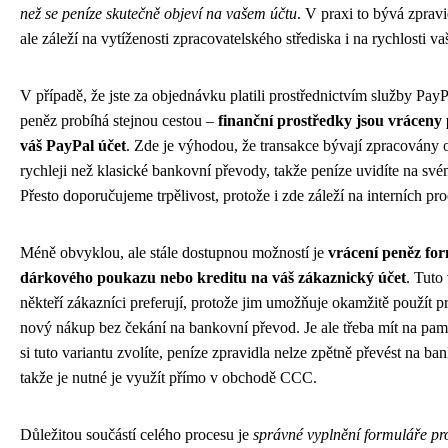
než se peníze skutečně objeví na vašem účtu
. V praxi to bývá zpravi
ale záleží na vytíženosti zpracovatelského střediska i na rychlosti va
V případě, že jste za objednávku platili prostřednictvím služby PayP
peněz probíhá stejnou cestou –
finanční prostředky jsou vráceny
váš PayPal účet
. Zde je výhodou, že transakce bývají zpracovány 
rychleji než klasické bankovní převody, takže peníze uvidíte na své
Přesto doporučujeme trpělivost, protože i zde záleží na interních p
Méně obvyklou, ale stále dostupnou možností je
vrácení peněz fo
dárkového poukazu nebo kreditu na váš zákaznický účet
. Tuto
někteří zákazníci preferují, protože jim umožňuje okamžitě použít p
nový nákup bez čekání na bankovní převod. Je ale třeba mít na pam
si tuto variantu zvolíte, peníze zpravidla nelze zpětně převést na ba
takže je nutné je využít přímo v obchodě CCC.
Důležitou součástí celého procesu je
správné vyplnění formuláře pr