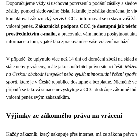
Doporučujeme vždy si uschovat potvrzení o podání zásilky a sledov
zásilky pomocí sledovacího čísla. Jakmile je zásilka doručena, je v
kontaktovat zákaznický servis CCC a informovat se o stavu vaší žád
vrácení peněz.
Zákaznická podpora CCC je dostupná jak telefon
prostřednictvím e-mailu
, a pracovníci vám mohou poskytnout aktu
informace o tom, v jaké fázi zpracování se vaše vrácení nachází.
V případě, že uplynulo více než 14 dní od doručení zboží na sklad 
stále nebyly vráceny, máte jako spotřebitel právo situaci řešit.
Můžete
na Českou obchodní inspekci nebo využít mimosoudní řešení spotře
sporů
, které je v České republice dostupné a bezplatné. Nicméně ve
případů se taková situace nevyskytuje a CCC dodržuje zákonné lhů
vrácení peněz svým zákazníkům.
Výjimky ze zákonného práva na vrácení
Každý zákazník, který nakupuje přes internet, má ze zákona právo v