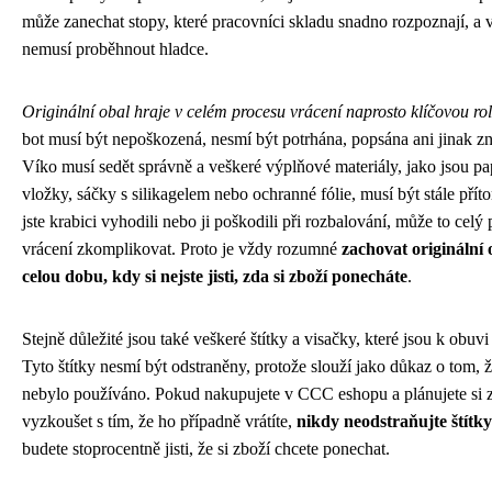
může zanechat stopy, které pracovníci skladu snadno rozpoznají, a 
nemusí proběhnout hladce.
Originální obal hraje v celém procesu vrácení naprosto klíčovou rol
bot musí být nepoškozená, nesmí být potrhána, popsána ani jinak 
Víko musí sedět správně a veškeré výplňové materiály, jako jsou pa
vložky, sáčky s silikagelem nebo ochranné fólie, musí být stále pří
jste krabici vyhodili nebo ji poškodili při rozbalování, může to celý
vrácení zkomplikovat. Proto je vždy rozumné
zachovat originální 
celou dobu, kdy si nejste jisti, zda si zboží ponecháte
.
Stejně důležité jsou také veškeré štítky a visačky, které jsou k obuvi
Tyto štítky nesmí být odstraněny, protože slouží jako důkaz o tom, 
nebylo používáno. Pokud nakupujete v CCC eshopu a plánujete si 
vyzkoušet s tím, že ho případně vrátíte,
nikdy neodstraňujte štítky
budete stoprocentně jisti, že si zboží chcete ponechat.