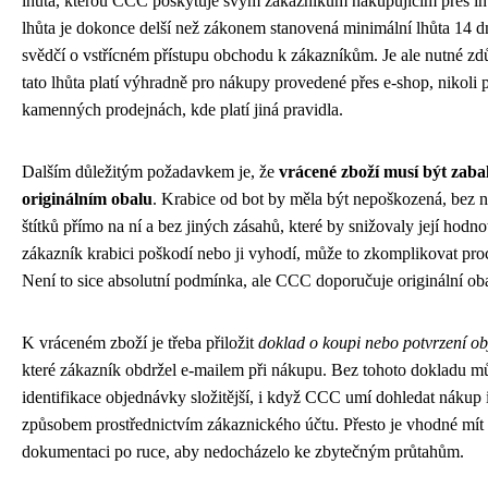
lhůta, kterou CCC poskytuje svým zákazníkům nakupujícím přes int
lhůta je dokonce delší než zákonem stanovená minimální lhůta 14 d
svědčí o vstřícném přístupu obchodu k zákazníkům. Je ale nutné zdů
tato lhůta platí výhradně pro nákupy provedené přes e-shop, nikoli
kamenných prodejnách, kde platí jiná pravidla.
Dalším důležitým požadavkem je, že
vrácené zboží musí být zaba
originálním obalu
. Krabice od bot by měla být nepoškozená, bez 
štítků přímo na ní a bez jiných zásahů, které by snižovaly její hodn
zákazník krabici poškodí nebo ji vyhodí, může to zkomplikovat proc
Není to sice absolutní podmínka, ale CCC doporučuje originální ob
K vráceném zboží je třeba přiložit
doklad o koupi nebo potvrzení o
které zákazník obdržel e-mailem při nákupu. Bez tohoto dokladu m
identifikace objednávky složitější, i když CCC umí dohledat nákup 
způsobem prostřednictvím zákaznického účtu. Přesto je vhodné mít
dokumentaci po ruce, aby nedocházelo ke zbytečným průtahům.