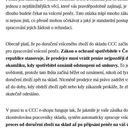
jednou z nejdůležitějších věcí, které vás pravděpodobně zajímají, je 
dlouho budete čekat na vrácení peněz. Tato otázka trápí mnoho záka
si nejsou jisti, co přesně mohou očekávat a jaký je standardní postup
zpracování jejich žádosti o refundaci.
Obecně platí, že po doručení vráceného zboží do skladu CCC začíná
pro zpracování vrácení peněz.
Zákon o ochraně spotřebitele v Če
republice stanovuje, že prodejce musí vrátit peníze nejpozději 
okamžiku, kdy spotřebitel oznámil odstoupení od smlouvy.
To je
uvědomit, protože tato lhůta začíná běžet od oznámení, nikoli od fy
doručení zboží zpět na sklad. Nicméně prodejce má právo zadržet v
až do doby, kdy obdrží zboží zpět nebo kdy zákazník prokáže, že z
skutečně odesláno.
V praxi to u CCC e-shopu funguje tak, že jakmile je vaše zásilka d
zkontrolována pracovníky skladu, systém automaticky zpracuje vrá
proces od doručení zboží na sklad až po připsání peněz na váš