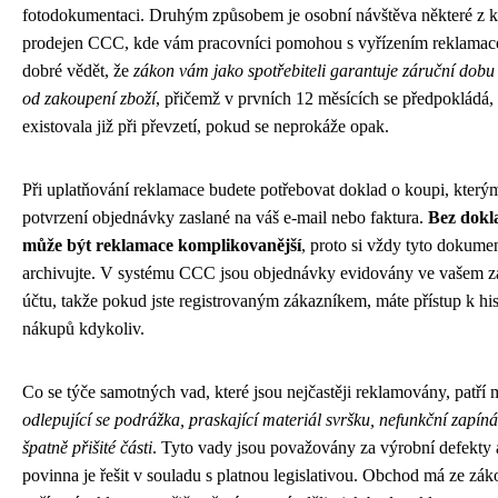
fotodokumentaci. Druhým způsobem je osobní návštěva některé z
prodejen CCC, kde vám pracovníci pomohou s vyřízením reklamace
dobré vědět, že
zákon vám jako spotřebiteli garantuje záruční dobu
od zakoupení zboží
, přičemž v prvních 12 měsících se předpokládá,
existovala již při převzetí, pokud se neprokáže opak.
Při uplatňování reklamace budete potřebovat doklad o koupi, kterým 
potvrzení objednávky zaslané na váš e-mail nebo faktura.
Bez dokl
může být reklamace komplikovanější
, proto si vždy tyto dokume
archivujte. V systému CCC jsou objednávky evidovány ve vašem 
účtu, takže pokud jste registrovaným zákazníkem, máte přístup k his
nákupů kdykoliv.
Co se týče samotných vad, které jsou nejčastěji reklamovány, patří 
odlepující se podrážka, praskající materiál svršku, nefunkční zapín
špatně přišité části
. Tyto vady jsou považovány za výrobní defekty
povinna je řešit v souladu s platnou legislativou. Obchod má ze zák