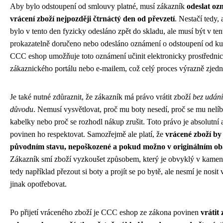
Aby bylo odstoupení od smlouvy platné, musí zákazník
odeslat oz
vrácení zboží nejpozději čtrnáctý den od převzetí
. Nestačí tedy,
bylo v tento den fyzicky odesláno zpět do skladu, ale musí být v te
prokazatelně doručeno nebo odesláno oznámení o odstoupení od ku
CCC eshop umožňuje toto oznámení učinit elektronicky prostředni
zákaznického portálu nebo e-mailem, což celý proces výrazně zjed
Je také nutné zdůraznit, že zákazník má právo vrátit zboží
bez udání
důvodu
. Nemusí vysvětlovat, proč mu boty nesedí, proč se mu nelíb
kabelky nebo proč se rozhodl nákup zrušit. Toto právo je absolutní 
povinen ho respektovat. Samozřejmě ale platí, že
vrácené zboží by
původním stavu, nepoškozené a pokud možno v originálním ob
Zákazník smí zboží vyzkoušet způsobem, který je obvyklý v kamen
tedy například přezout si boty a projít se po bytě, ale nesmí je nosit
jinak opotřebovat.
Po přijetí vráceného zboží je CCC eshop ze zákona povinen
vrátit