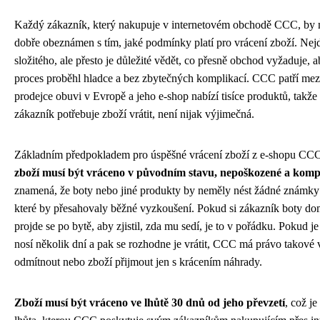
Každý zákazník, který nakupuje v internetovém obchodě CCC, by 
dobře obeznámen s tím, jaké podmínky platí pro vrácení zboží. Nejd
složitého, ale přesto je důležité vědět, co přesně obchod vyžaduje, a
proces proběhl hladce a bez zbytečných komplikací. CCC patří mezi
prodejce obuvi v Evropě a jeho e-shop nabízí tisíce produktů, takže 
zákazník potřebuje zboží vrátit, není nijak výjimečná.
Základním předpokladem pro úspěšné vrácení zboží z e-shopu CCC 
zboží musí být vráceno v původním stavu, nepoškozené a komp
znamená, že boty nebo jiné produkty by neměly nést žádné známky 
které by přesahovaly běžné vyzkoušení. Pokud si zákazník boty do
projde se po bytě, aby zjistil, zda mu sedí, je to v pořádku. Pokud j
nosí několik dní a pak se rozhodne je vrátit, CCC má právo takové 
odmítnout nebo zboží přijmout jen s krácením náhrady.
Zboží musí být vráceno ve lhůtě 30 dnů od jeho převzetí
, což je