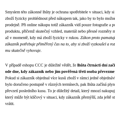
Smyslem této zákonné lhůty je ochrana spotřebitele v situaci, kdy s
zboží fyzicky prohlédnout před nákupem tak, jako by to bylo mož
prodejně. Při online nákupu totiž zákazník vidí pouze fotografie a p
produktu, přičemž skutečný vzhled, materiál nebo přesné rozměry 
až v momentě, kdy má zboží fyzicky v rukou.
Zákon proto pamatuje
zákazník potřebuje přiměřený čas na to, aby si zboží vyzkoušel a roz
mu skutečně vyhovuje.
V případě eshopu CCC je důležité vědět, že
lhůta čtrnácti dní zač
ode dne, kdy zákazník nebo jím pověřená třetí osoba převezme 
Pokud si zákazník objednal více kusů zboží v rámci jedné objednávk
bylo doručeno postupně v různých termínech, pak lhůta začíná plyn
převzetí posledního kusu. To je důležitý detail, který mnozí nakupují
který může být klíčový v situaci, kdy zákazník přemýšlí, zda ještě s
vrátit.