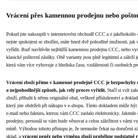
Vrácení přes kamennou prodejnu nebo pošto
Pokud jste nakoupili v internetovém obchodě CCC a z jakéhokoliv
nejste spokojeni se zbožím, máte hned dvě pohodlné možnosti, jak 
vyřídit. Buď navštívíte nejbližší kamennou prodejnu CCC, nebo vyu
klasické poštovní zásilky. Obě varianty jsou plně legitimní a záleží j
která vám více vyhovuje z hlediska času, vzdálenosti či osobních pr
Vrácení zboží přímo v kamenné prodejně CCC je bezpochyby n
a nejpohodlnější způsob, jak celý proces vyřídit.
Stačí si vzít za
zboží, přibalit k němu originální obal, veškeré příslušenství a dokla
který jste obdrželi při nákupu v e-shopu. Tímto dokladem může být
e-mail nebo faktura, kterou vám CCC zaslalo elektronicky. Jakmile 
prodejny, personál se vám bude věnovat a celou záležitost s vámi vy
místě. Výhodou tohoto přístupu je, že nemusíte čekat na doručení zá
sklad, a
vrácení peněz nebo výměna zboží proběhne podstatně r