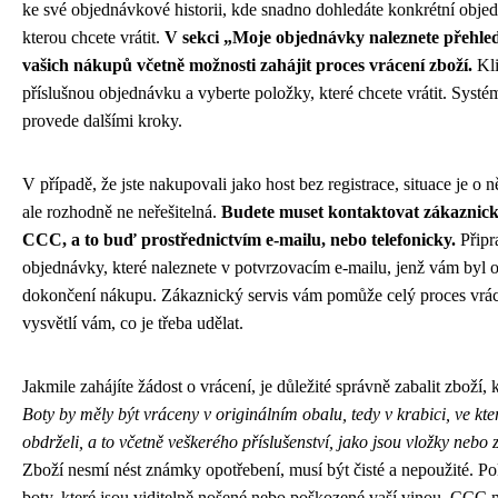
ke své objednávkové historii, kde snadno dohledáte konkrétní obje
kterou chcete vrátit.
V sekci „Moje objednávky naleznete přehle
vašich nákupů včetně možnosti zahájit proces vrácení zboží.
Kli
příslušnou objednávku a vyberte položky, které chcete vrátit. Systé
provede dalšími kroky.
V případě, že jste nakupovali jako host bez registrace, situace je o ně
ale rozhodně ne neřešitelná.
Budete muset kontaktovat zákaznic
CCC, a to buď prostřednictvím e-mailu, nebo telefonicky.
Připra
objednávky, které naleznete v potvrzovacím e-mailu, jenž vám byl 
dokončení nákupu. Zákaznický servis vám pomůže celý proces vráce
vysvětlí vám, co je třeba udělat.
Jakmile zahájíte žádost o vrácení, je důležité správně zabalit zboží, k
Boty by měly být vráceny v originálním obalu, tedy v krabici, ve kter
obdrželi, a to včetně veškerého příslušenství, jako jsou vložky nebo z
Zboží nesmí nést známky opotřebení, musí být čisté a nepoužité. Po
boty, které jsou viditelně nošené nebo poškozené vaší vinou, CCC