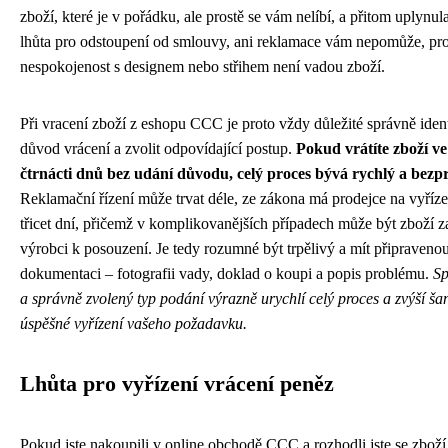
zboží, které je v pořádku, ale prostě se vám nelíbí, a přitom uplynu
lhůta pro odstoupení od smlouvy, ani reklamace vám nepomůže, pr
nespokojenost s designem nebo střihem není vadou zboží.
Při vracení zboží z eshopu CCC je proto vždy důležité správně ident
důvod vrácení a zvolit odpovídající postup.
Pokud vrátíte zboží ve
čtrnácti dnů bez udání důvodu, celý proces bývá rychlý a bez
Reklamační řízení může trvat déle, ze zákona má prodejce na vyříz
třicet dní, přičemž v komplikovanějších případech může být zboží z
výrobci k posouzení. Je tedy rozumné být trpělivý a mít připraveno
dokumentaci – fotografii vady, doklad o koupi a popis problému.
Sp
a správně zvolený typ podání výrazně urychlí celý proces a zvýší ša
úspěšné vyřízení vašeho požadavku.
Lhůta pro vyřízení vrácení peněz
Pokud jste nakoupili v online obchodě CCC a rozhodli jste se zboží 