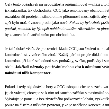
Celý tento požadavek na nepoužitost a originální obal vychází z lo
jak zákazníka, tak obchodníka. CCC jako renomovaný obchodní řet
rozsáhlou sítí prodejen i silnou online přítomností musí zajistit, aby 
zpět bylo možné znovu prodat jako nové.
Pokud by bylo zboží poš
použité, nemohlo by být opět nabídnuto dalším zákazníkům za plno
by znamenalo finanční ztrátu pro obchodníka.
Je také dobré vědět, že pracovníci skladu CCC jsou školeni na to, a
kontrolovali stav vráceného zboží. Každý pár bot projde důkladnou 
kontrolou, při které se hodnotí stav podrážky, svršku, podšívky i s
obalu.
Jakékoli náznaky používání mohou vést k odmítnutí vrá
nabídnutí nižší kompenzace.
Pokud si tedy objednáváte boty z CCC eshopu a chcete si zachovat
jejich vrácení, chovejte se k nim od samého začátku s maximální opa
Vybalujte je pomalu a bez zbytečného poškozování obalu, vyzkoušej
pouze na čistém a měkkém povrchu, jako je například koberec, a ih