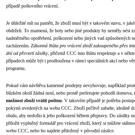
případě poštovního vrácení.
Je důležité mít na paměti, že zboží musí být v takovém stavu, v jaké
obdrželi. To znamená, že boty nebo jiné produkty by neměly nést 
nadměrného opotřebení, poškození nebo jiných vad způsobených 
zacházením.
Zákonná lhůta pro vrácení zboží zakoupeného přes inte
dní od převzetí zásilky
, přičemž CCC tuto lhůtu respektuje a v někt
případech může být i prodloužena v rámci speciálních akcí nebo vě
programu.
Pokud vám návštěva kamenné prodejny nevyhovuje, například proto
blízkém okolí žádná není, nebo prostě preferujete pohodlí domova,
možnost zboží vrátit poštou
. V takovém případě je potřeba postup
pokynů uvedených na webu CCC. Zboží pečlivě zabalte, ideálně d
obalu, aby nedošlo k jeho poškození během přepravy. Do zásilky 
přiložit vyplněný formulář pro vrácení zboží, který si můžete stáhno
webu CCC, nebo ho najdete přiložený v původní zásilce.