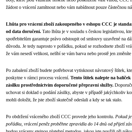
žádost o vrácení zamítnout nebo vám nabídnout pouze částečnou ná
Lhůta pro vrácení zboží zakoupeného v eshopu CCC je standa
od data doručení.
Tato lhůta je v souladu s českou legislativou, kte
spotřebitelům garantuje právo odstoupit od smlouvy uzavřené na dá
důvodu. Je tedy naprosto v pořádku, pokud se rozhodnete zboží vráti
že vám nesedí velikost, nelíbí se vám barva nebo prostě jen změníte
Po zabalení zboží budete potřebovat vytisknout návratový štítek, 
poskytne v rámci procesu vrácení.
Tento štítek nalepte na balíček 
zásilku prostřednictvím doporučené přepravní služby.
Doporuču
uchovat si doklad o podání zásilky, abyste v případě jakýchkoliv k
mohli doložit, že jste zboží skutečně odeslali a kdy se tak stalo.
Po obdržení vráceného zboží CCC provede jeho kontrolu.
Pokud je
pořádku, vrácení peněz proběhne zpravidla do 14 dnů od přijetí zási
budou vráceny stejnou platební metodou, jakou jste použili při nák