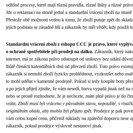
odlišné procesy, které mají různá pravidla, různé lhůty a různé právn
Jde o reklamaci na straně jedné a standardní vrácení zboží na straně
Přestože obě možnosti vedou k tomu, že zboží putuje zpět do skladu
jejich podstata se zásadně liší a zákazník by měl vědět, kdy použít k
Standardní vrácení zboží z eshopu CCC je právo, které vyplýv
o ochraně spotřebitele při prodeji na dálku.
Zákazník, který nak
internet, má ze zákona právo odstoupit od smlouvy bez udání důvod
lhůtě čtrnácti kalendářních dnů od převzetí zboží. Toto právo existuj
zákazník si nemohl zboží fyzicky prohlédnout, vyzkoušet nebo osaha
to mohl udělat v kamenné prodejně. Pokud si tedy koupíte boty př
a po jejich přijetí zjistíte, že vám nesedí, barva vypadá jinak než na
nebo se prostě rozhodnete, že je nechcete, máte plné právo je do čtr
vrátit.
Zboží musí být vráceno v původním stavu, nepoužité, s visač
originálním obalu, aby mohlo být přijato zpět.
Prodejce je pak povin
vám celou kupní cenu, přičemž náklady na zpáteční dopravu nese z
zákazník, pokud prodejce výslovně nestanoví jinak.