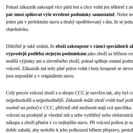
Pokud zákazník nakoupil více párů bot a chce vrátit jen některé z n
pár musí splňovat výše uvedené podmínky samostatně
. Nelze te
jeden pár v perfektním stavu a druhý opotřebovaný s tím, že se jedn
objednávku.
Důležité je také zmínit, že
zboží zakoupené v rámci speciálních a
výprodejů podléhá stejným podmínkám
jako zboží za běžnou c
nedělá výjimky ani u zlevněného zboží, pokud splňuje ostatní pod
vrácení. Zákazník má tedy plné právo vrátit i boty koupené se slev
jsou nepoužité a v originálním stavu.
Celý proces vrácení zboží z e-shopu CCC je navržen tak, aby byl c
nejjednodušší a nejpohodlnější.
Zákazník může zboží vrátit buď poš
osobně na pobočce CCC
, přičemž obě možnosti mají svá specifika
vrácení na prodejně je vhodné mít u sebe vytištěný nebo elektronic
nákupu a zboží přinést v co nejlepším stavu. Při vrácení poštou je n
dobře zabalit, aby nedošlo k jeho poškození během přepravy, proto