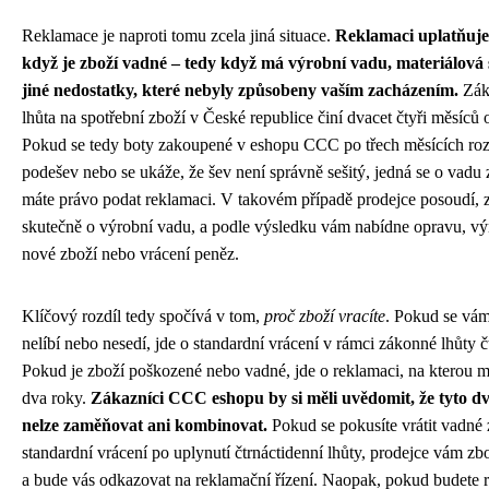
Reklamace je naproti tomu zcela jiná situace.
Reklamaci uplatňuje
když je zboží vadné – tedy když má výrobní vadu, materiálová 
jiné nedostatky, které nebyly způsobeny vaším zacházením.
Zák
lhůta na spotřební zboží v České republice činí dvacet čtyři měsíců 
Pokud se tedy boty zakoupené v eshopu CCC po třech měsících roz
podešev nebo se ukáže, že šev není správně sešitý, jedná se o vadu 
máte právo podat reklamaci. V takovém případě prodejce posoudí, 
skutečně o výrobní vadu, a podle výsledku vám nabídne opravu, v
nové zboží nebo vrácení peněz.
Klíčový rozdíl tedy spočívá v tom,
proč zboží vracíte
. Pokud se vám
nelíbí nebo nesedí, jde o standardní vrácení v rámci zákonné lhůty č
Pokud je zboží poškozené nebo vadné, jde o reklamaci, na kterou m
dva roky.
Zákazníci CCC eshopu by si měli uvědomit, že tyto d
nelze zaměňovat ani kombinovat.
Pokud se pokusíte vrátit vadné 
standardní vrácení po uplynutí čtrnáctidenní lhůty, prodejce vám zb
a bude vás odkazovat na reklamační řízení. Naopak, pokud budete 