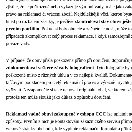
zjistíte, že je poškozená nebo vykazuje výrobní vady, máte jako zák
právo na reklamaci či vrácení zboží. Nejdůležitější věcí, kterou byst
hned po rozbalení zásilky, je
pečlivě zkontrolovat stav obuvi ještě
prvním použitím
. Pokud si boty obujete a začnete je nosit, může t
případech zkomplikovat celý proces reklamace, i když samozřejmě z
povaze vady.
V případě, že obuv přišla poškozená přímo při doručení, doporučuj
zdokumentovat veškeré závady fotografiemi
. Tyto fotografie by 
poškozené místo z různých úhlů a v co nejlepší kvalitě. Dokumenta
klíčovým podkladem pro celý reklamační proces a výrazně urychluj
vyřízení. Nezapomeňte si také uchovat originální obal, ve kterém zás
protože ten může sloužit jako důkaz o způsobu doručení.
Reklamaci vadné obuvi zakoupené v eshopu CCC
lze uplatnit n
způsoby. Prvním z nich je kontaktování zákaznického servisu přímo
webové stránky obchodu, kde vyplníte reklamační formulář a přilož