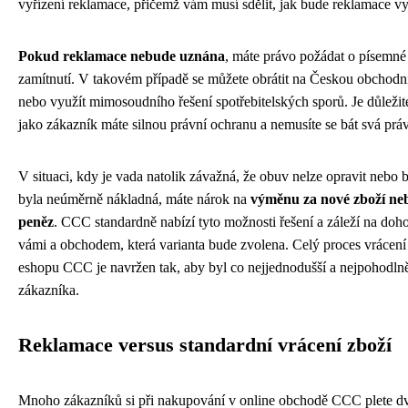
vyřízení reklamace, přičemž vám musí sdělit, jak bude reklamace vy
Pokud reklamace nebude uznána
, máte právo požádat o písemn
zamítnutí. V takovém případě se můžete obrátit na Českou obchodní
nebo využít mimosoudního řešení spotřebitelských sporů. Je důležit
jako zákazník máte silnou právní ochranu a nemusíte se bát svá práv
V situaci, kdy je vada natolik závažná, že obuv nelze opravit nebo 
byla neúměrně nákladná, máte nárok na
výměnu za nové zboží ne
peněz
. CCC standardně nabízí tyto možnosti řešení a záleží na doh
vámi a obchodem, která varianta bude zvolena. Celý proces vrácení
eshopu CCC je navržen tak, aby byl co nejjednodušší a nejpohodlně
zákazníka.
Reklamace versus standardní vrácení zboží
Mnoho zákazníků si při nakupování v online obchodě CCC plete dv