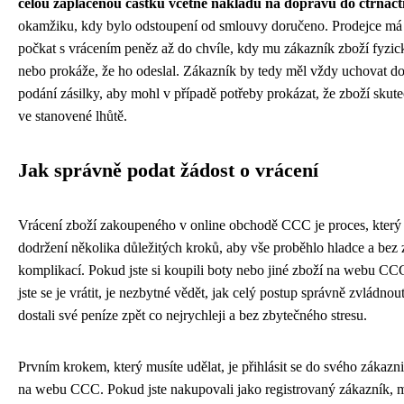
celou zaplacenou částku včetně nákladů na dopravu do čtrnáct
okamžiku, kdy bylo odstoupení od smlouvy doručeno. Prodejce má
počkat s vrácením peněz až do chvíle, kdy mu zákazník zboží fyzic
nebo prokáže, že ho odeslal. Zákazník by tedy měl vždy uchovat d
podání zásilky, aby mohl v případě potřeby prokázat, že zboží skute
ve stanovené lhůtě.
Jak správně podat žádost o vrácení
Vrácení zboží zakoupeného v online obchodě CCC je proces, který
dodržení několika důležitých kroků, aby vše proběhlo hladce a bez
komplikací. Pokud jste si koupili boty nebo jiné zboží na webu CC
jste se je vrátit, je nezbytné vědět, jak celý postup správně zvládnou
dostali své peníze zpět co nejrychleji a bez zbytečného stresu.
Prvním krokem, který musíte udělat, je přihlásit se do svého zákazn
na webu CCC. Pokud jste nakupovali jako registrovaný zákazník, m