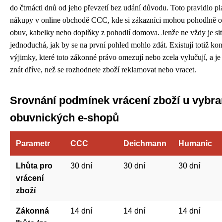
do čtrnácti dnů od jeho převzetí bez udání důvodu. Toto pravidlo pla
nákupy v online obchodě CCC, kde si zákazníci mohou pohodlně o
obuv, kabelky nebo doplňky z pohodlí domova. Jenže ne vždy je sit
jednoduchá, jak by se na první pohled mohlo zdát. Existují totiž kon
výjimky, které toto zákonné právo omezují nebo zcela vylučují, a je 
znát dříve, než se rozhodnete zboží reklamovat nebo vracet.
Srovnání podmínek vrácení zboží u vybr
obuvnických e-shopů
Parametr
CCC
Deichmann
Humanic
Lhůta pro
30 dní
30 dní
30 dní
vrácení
zboží
Zákonná
14 dní
14 dní
14 dní