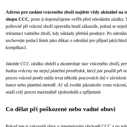
Adresu pro zaslání vráceného zboží najdete vždy aktuálně na s
shopu CCC
, proto ji doporučujeme ověřit před odesláním zásilky.
poštovné při vrácení zboží zpravidla hradí zákazník, pokud se neje
reklamaci vadného zboží, kdy náklady přebírá prodejce. Po odeslání
uschovejte podací lístek jako důkaz o odeslání pro případ jakýchkol
komplikací.
Jakmile CCC zásilku obdrží a zkontroluje stav vráceného zboží,
pe
budou vráceny na stejný platební prostředek, který jste použili při 
proces vrácení peněz může trvat několik pracovních dní v závislosti
bance nebo platební metodě. Ať už zvolíte jakoukoliv cestu vrácen
snaží celý proces maximálně zjednodušit a zpříjemnit.
Co dělat při poškozené nebo vadné obuvi
Pokud jste si zakoupili obuv v internetovém obchodě CCC a po jej