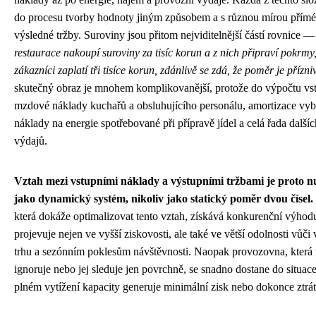
do procesu tvorby hodnoty jiným způsobem a s různou mírou přímé
výsledné tržby. Suroviny jsou přitom nejviditelnější částí rovnice 
restaurace nakoupí suroviny za tisíc korun a z nich připraví pokrmy,
zákazníci zaplatí tři tisíce korun, zdánlivě se zdá, že poměr je přízni
skutečný obraz je mnohem komplikovanější, protože do výpočtu vst
mzdové náklady kuchařů a obsluhujícího personálu, amortizace vyb
náklady na energie spotřebované při přípravě jídel a celá řada další
výdajů.
Vztah mezi vstupními náklady a výstupními tržbami je proto n
jako dynamický systém, nikoliv jako statický poměr dvou čísel.
která dokáže optimalizovat tento vztah, získává konkurenční výhodu
projevuje nejen ve vyšší ziskovosti, ale také ve větší odolnosti vůč
trhu a sezónním poklesům návštěvnosti. Naopak provozovna, která 
ignoruje nebo jej sleduje jen povrchně, se snadno dostane do situace,
plném vytížení kapacity generuje minimální zisk nebo dokonce ztrát