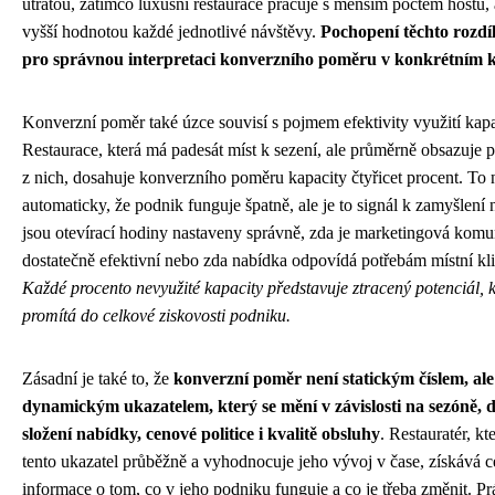
útratou, zatímco luxusní restaurace pracuje s menším počtem hostů,
vyšší hodnotou každé jednotlivé návštěvy.
Pochopení těchto rozdíl
pro správnou interpretaci konverzního poměru v konkrétním k
Konverzní poměr také úzce souvisí s pojmem efektivity využití kapa
Restaurace, která má padesát míst k sezení, ale průměrně obsazuje 
z nich, dosahuje konverzního poměru kapacity čtyřicet procent. T
automaticky, že podnik funguje špatně, ale je to signál k zamyšlení 
jsou otevírací hodiny nastaveny správně, zda je marketingová kom
dostatečně efektivní nebo zda nabídka odpovídá potřebám místní kli
Každé procento nevyužité kapacity představuje ztracený potenciál, k
promítá do celkové ziskovosti podniku.
Zásadní je také to, že
konverzní poměr není statickým číslem, ale
dynamickým ukazatelem, který se mění v závislosti na sezóně, 
složení nabídky, cenové politice i kvalitě obsluhy
. Restauratér, kt
tento ukazatel průběžně a vyhodnocuje jeho vývoj v čase, získává 
informace o tom, co v jeho podniku funguje a co je třeba změnit. Pr