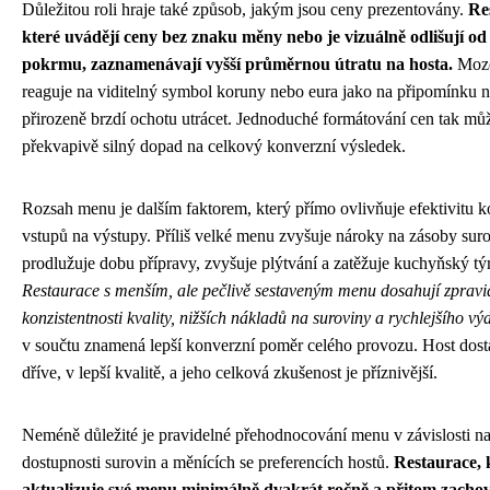
Důležitou roli hraje také způsob, jakým jsou ceny prezentovány.
Re
které uvádějí ceny bez znaku měny nebo je vizuálně odlišují o
pokrmu, zaznamenávají vyšší průměrnou útratu na hosta.
Moze
reaguje na viditelný symbol koruny nebo eura jako na připomínku n
přirozeně brzdí ochotu utrácet. Jednoduché formátování cen tak mů
překvapivě silný dopad na celkový konverzní výsledek.
Rozsah menu je dalším faktorem, který přímo ovlivňuje efektivitu 
vstupů na výstupy. Příliš velké menu zvyšuje nároky na zásoby suro
prodlužuje dobu přípravy, zvyšuje plýtvání a zatěžuje kuchyňský t
Restaurace s menším, ale pečlivě sestaveným menu dosahují zpravid
konzistentnosti kvality, nižších nákladů na suroviny a rychlejšího výd
v součtu znamená lepší konverzní poměr celého provozu. Host dosta
dříve, v lepší kvalitě, a jeho celková zkušenost je příznivější.
Neméně důležité je pravidelné přehodnocování menu v závislosti na
dostupnosti surovin a měnících se preferencích hostů.
Restaurace, 
aktualizuje své menu minimálně dvakrát ročně a přitom zacho