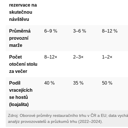
rezervace na
skutečnou
návštěvu
Průměrná
6–9 %
3–6 %
8–12 %
provozní
marže
Počet
8–12×
2–3×
1–2×
otočení stolu
za večer
Podíl
40 %
35 %
50 %
vracejících
se hostů
(loajalita)
Zdroj: Oborové průměry restauračního trhu v ČR a EU; data vychá
analýz provozovatelů a průzkumů trhu (2022–2024).