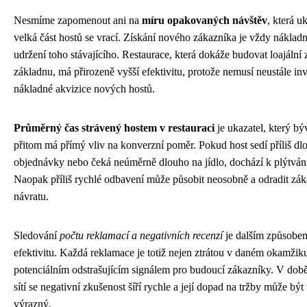
Nesmíme zapomenout ani na
míru opakovaných návštěv
, která u
velká část hostů se vrací. Získání nového zákazníka je vždy nákladn
udržení toho stávajícího. Restaurace, která dokáže budovat loajální
základnu, má přirozeně vyšší efektivitu, protože nemusí neustále in
nákladné akvizice nových hostů.
Průměrný čas strávený hostem v restauraci
je ukazatel, který bý
přitom má přímý vliv na konverzní poměr. Pokud host sedí příliš dl
objednávky nebo čeká neúměrně dlouho na jídlo, dochází k plýtvání
Naopak příliš rychlé odbavení může působit neosobně a odradit zá
návratu.
Sledování
počtu reklamací a negativních recenzí
je dalším způsobem
efektivitu. Každá reklamace je totiž nejen ztrátou v daném okamžiku
potenciálním odstrašujícím signálem pro budoucí zákazníky. V době
sítí se negativní zkušenost šíří rychle a její dopad na tržby může být
výrazný.