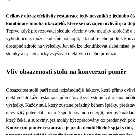
Celkový obraz efektivity restaurace tedy nevzniká z jednoho čísl
kombinace mnoha ukazatelů, které se navzájem ovlivňují a dop
Teprve když provozovatel sleduje všechny tyto metriky společně a p
vyhodnocuje, může skutečně pochopit, jak dobře jeho podnik konve
dostupné zdroje na výsledky. Jen tak lze identifikovat slabá místa, po
stránky a systematicky zvyšovat efektivitu celého provozu.
Vliv obsazenosti stolů na konverzní poměr
Obsazenost stolů patří mezi nejzásadnější faktory, které přímo ovlivň
efektivně dokáže restaurace přeměňovat své vstupní zdroje na měřit
výsledky. Každý stůl, který zůstane prázdný během špičky, předsta
nevyužitý potenciál – marně spotřebovanou energii, mzdové náklad
který čeká, a suroviny, jež mohly být zpracovány do prodaných po
Konverzní poměr restaurace je proto neoddělitelně spjat s tím,