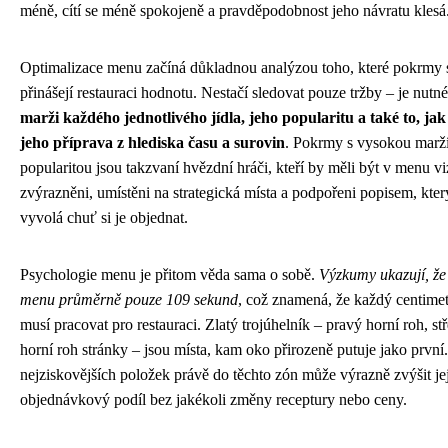
méně, cítí se méně spokojeně a pravděpodobnost jeho návratu klesá
Optimalizace menu začíná důkladnou analýzou toho, které pokrmy 
přinášejí restauraci hodnotu. Nestačí sledovat pouze tržby – je nutn
marži každého jednotlivého jídla, jeho popularitu a také to, ja
jeho příprava z hlediska času a surovin
. Pokrmy s vysokou marž
popularitou jsou takzvaní hvězdní hráči, kteří by měli být v menu v
zvýrazněni, umístěni na strategická místa a podpořeni popisem, kter
vyvolá chuť si je objednat.
Psychologie menu je přitom věda sama o sobě.
Výzkumy ukazují, že 
menu průměrně pouze 109 sekund
, což znamená, že každý centime
musí pracovat pro restauraci. Zlatý trojúhelník – pravý horní roh, st
horní roh stránky – jsou místa, kam oko přirozeně putuje jako první
nejziskovějších položek právě do těchto zón může výrazně zvýšit je
objednávkový podíl bez jakékoli změny receptury nebo ceny.