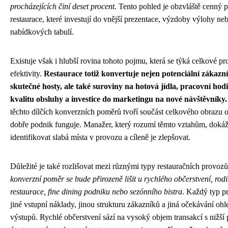
procházejících činí deset procent.
Tento pohled je obzvláště cenný p
restaurace, které investují do vnější prezentace, výzdoby výlohy ne
nabídkových tabulí.
Existuje však i hlubší rovina tohoto pojmu, která se týká celkové p
efektivity.
Restaurace totiž konvertuje nejen potenciální zákazn
skutečné hosty, ale také suroviny na hotová jídla, pracovní hod
kvalitu obsluhy a investice do marketingu na nové návštěvníky.
těchto dílčích konverzních poměrů tvoří součást celkového obrazu o
dobře podnik funguje. Manažer, který rozumí těmto vztahům, doká
identifikovat slabá místa v provozu a cíleně je zlepšovat.
Důležité je také rozlišovat mezi různými typy restauračních provozů
konverzní poměr se bude přirozeně lišit u rychlého občerstvení, rod
restaurace, fine dining podniku nebo sezónního bistra
. Každý typ 
jiné vstupní náklady, jinou strukturu zákazníků a jiná očekávání oh
výstupů. Rychlé občerstvení sází na vysoký objem transakcí s nižš