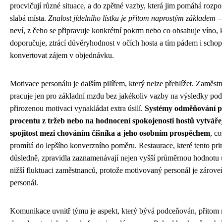
procvičují různé situace, a do zpětné vazby, která jim pomáhá rozpo
slabá místa.
Znalost jídelního lístku je přitom naprostým základem
– 
neví, z čeho se připravuje konkrétní pokrm nebo co obsahuje víno, 
doporučuje, ztrácí důvěryhodnost v očích hosta a tím pádem i scho
konvertovat zájem v objednávku.
Motivace personálu je dalším pilířem, který nelze přehlížet. Zaměst
pracuje jen pro základní mzdu bez jakékoliv vazby na výsledky po
přirozenou motivaci vynakládat extra úsilí.
Systémy odměňování p
procentu z tržeb nebo na hodnocení spokojenosti hostů vytváře
spojitost mezi chováním číšníka a jeho osobním prospěchem
, c
promítá do lepšího konverzního poměru. Restaurace, které tento prin
důsledně, zpravidla zaznamenávají nejen vyšší průměrnou hodnotu ú
nižší fluktuaci zaměstnanců, protože motivovaný personál je zárov
personál.
Komunikace uvnitř týmu je aspekt, který bývá podceňován, přitom