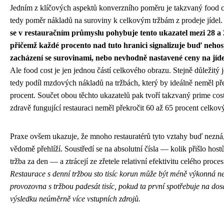
Jedním z klíčových aspektů konverzního poměru je takzvaný food co
tedy poměr nákladů na suroviny k celkovým tržbám z prodeje jídel
se v restauračním průmyslu pohybuje tento ukazatel mezi 28 a 
přičemž každé procento nad tuto hranici signalizuje buď neho
zacházení se surovinami, nebo nevhodně nastavené ceny na jíde
Ale food cost je jen jednou částí celkového obrazu. Stejně důležitý j
tedy podíl mzdových nákladů na tržbách, který by ideálně neměl př
procent. Součet obou těchto ukazatelů pak tvoří takzvaný prime cost
zdravě fungující restauraci neměl překročit 60 až 65 procent celkov
Praxe ovšem ukazuje, že mnoho restauratérů tyto vztahy buď nezná,
vědomě přehlíží. Soustředí se na absolutní čísla — kolik přišlo hostů
tržba za den — a ztrácejí ze zřetele relativní efektivitu celého proces
Restaurace s denní tržbou sto tisíc korun může být méně výkonná n
provozovna s tržbou padesát tisíc, pokud ta první spotřebuje na dos
výsledku neúměrně více vstupních zdrojů.