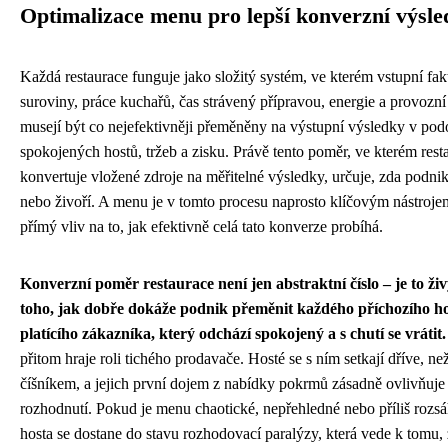
Optimalizace menu pro lepší konverzní výsl
Každá restaurace funguje jako složitý systém, ve kterém vstupní fak
suroviny, práce kuchařů, čas strávený přípravou, energie a provozn
musejí být co nejefektivněji přeměněny na výstupní výsledky v po
spokojených hostů, tržeb a zisku. Právě tento poměr, ve kterém rest
konvertuje vložené zdroje na měřitelné výsledky, určuje, zda podni
nebo živoří. A menu je v tomto procesu naprosto klíčovým nástroje
přímý vliv na to, jak efektivně celá tato konverze probíhá.
Konverzní poměr restaurace není jen abstraktní číslo – je to ži
toho, jak dobře dokáže podnik přeměnit každého příchozího ho
platícího zákazníka, který odchází spokojený a s chutí se vrátit.
přitom hraje roli tichého prodavače. Hosté se s ním setkají dříve, ne
číšníkem, a jejich první dojem z nabídky pokrmů zásadně ovlivňuje 
rozhodnutí. Pokud je menu chaotické, nepřehledné nebo příliš rozs
hosta se dostane do stavu rozhodovací paralýzy, která vede k tomu, 