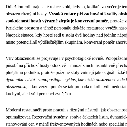
Důležitou roli hraje také rotace stolů, tedy to, kolikrát za večer je ten
obsazen různými hosty.
Vysoká rotace při zachování kvality obs
spokojenosti hostů výrazně zlepšuje konverzní poměr
, protože 
fyzického prostoru a téhož personálu dokáže restaurace vytěžit náso
Naopak situace, kdy hosté sedí u stolu dvě hodiny nad jedním nápo
místo potenciálně výdělečnějším skupinám, konverzní poměr zhoršu
Vliv obsazenosti se projevuje i v psychologické rovině. Poloprázdná
působí na příchozí hosty odrazivě – mnozí z nich instinktivně přech
plnějšímu podniku, protože prázdné stoly vnímají jako signál nízké 
dynamika vytváří samoposilující cyklus, kde nízká obsazenost vede k 
obsazenosti
, a konverzní poměr se tak propadá nikoli kvůli nedosta
kuchyni, ale kvůli percepci zvnějšku.
Moderní restauratéři proto pracují s různými nástroji, jak obsazenost
optimalizovat. Rezervační systémy, správa čekacích listin, dynamic
stanovování cen v méně frekventovaných hodinách nebo speciální 