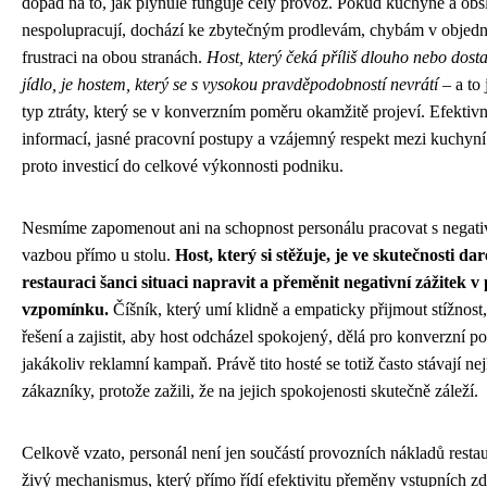
dopad na to, jak plynule funguje celý provoz. Pokud kuchyně a obs
nespolupracují, dochází ke zbytečným prodlevám, chybám v objed
frustraci na obou stranách.
Host, který čeká příliš dlouho nebo dost
jídlo, je hostem, který se s vysokou pravděpodobností nevrátí
– a to 
typ ztráty, který se v konverzním poměru okamžitě projeví. Efektiv
informací, jasné pracovní postupy a vzájemný respekt mezi kuchyní
proto investicí do celkové výkonnosti podniku.
Nesmíme zapomenout ani na schopnost personálu pracovat s negati
vazbou přímo u stolu.
Host, který si stěžuje, je ve skutečnosti d
restauraci šanci situaci napravit a přeměnit negativní zážitek v 
vzpomínku.
Číšník, který umí klidně a empaticky přijmout stížnost
řešení a zajistit, aby host odcházel spokojený, dělá pro konverzní p
jakákoliv reklamní kampaň. Právě tito hosté se totiž často stávají nej
zákazníky, protože zažili, že na jejich spokojenosti skutečně záleží.
Celkově vzato, personál není jen součástí provozních nákladů restau
živý mechanismus, který přímo řídí efektivitu přeměny vstupních zd