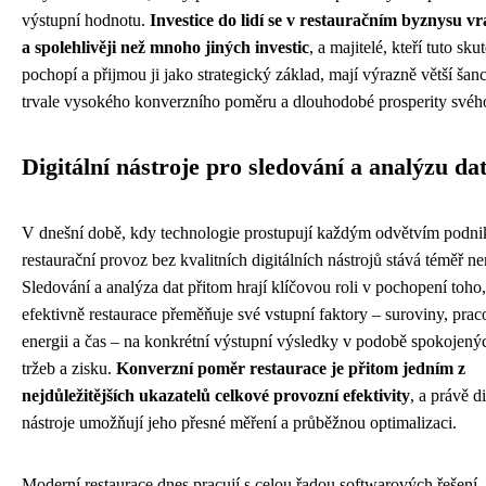
výstupní hodnotu.
Investice do lidí se v restauračním byznysu vra
a spolehlivěji než mnoho jiných investic
, a majitelé, kteří tuto sku
pochopí a přijmou ji jako strategický základ, mají výrazně větší šan
trvale vysokého konverzního poměru a dlouhodobé prosperity svéh
Digitální nástroje pro sledování a analýzu da
V dnešní době, kdy technologie prostupují každým odvětvím podnik
restaurační provoz bez kvalitních digitálních nástrojů stává téměř n
Sledování a analýza dat přitom hrají klíčovou roli v pochopení toho,
efektivně restaurace přeměňuje své vstupní faktory – suroviny, praco
energii a čas – na konkrétní výstupní výsledky v podobě spokojený
tržeb a zisku.
Konverzní poměr restaurace je přitom jedním z
nejdůležitějších ukazatelů celkové provozní efektivity
, a právě di
nástroje umožňují jeho přesné měření a průběžnou optimalizaci.
Moderní restaurace dnes pracují s celou řadou softwarových řešení, k