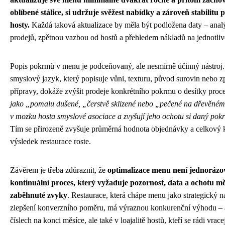
oblíbené stálice, si udržuje svěžest nabídky a zároveň stabilitu 
hosty.
Každá taková aktualizace by měla být podložena daty – ana
prodejů, zpětnou vazbou od hostů a přehledem nákladů na jednotli
Popis pokrmů v menu je podceňovaný, ale nesmírně účinný nástroj.
smyslový jazyk, který popisuje vůni, texturu, původ surovin nebo 
přípravy, dokáže zvýšit prodeje konkrétního pokrmu o desítky proc
jako „pomalu dušené, „čerstvě sklizené nebo „pečené na dřevěném u
v mozku hosta smyslové asociace a zvyšují jeho ochotu si daný pok
Tím se přirozeně zvyšuje průměrná hodnota objednávky a celkový 
výsledek restaurace roste.
Závěrem je třeba zdůraznit, že
optimalizace menu není jednorázov
kontinuální proces, který vyžaduje pozornost, data a ochotu mě
zaběhnuté zvyky
. Restaurace, která chápe menu jako strategický ná
zlepšení konverzního poměru, má výraznou konkurenční výhodu – a
číslech na konci měsíce, ale také v loajalitě hostů, kteří se rádi vracej