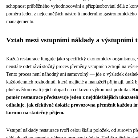
schopnost průběžného vyhodnocování a přizpůsobování dělá z kon
poměru jeden z nejcennějších nástrojů moderního gastronomického
managementu.
Vztah mezi vstupními náklady a výstupními 
Každá restaurace funguje jako specifický ekonomický organismus, 
neustále odehrává složitý proces přeměny vstupních zdrojů na výsle
Tento proces není náhodný ani samovolný — jde o výsledek desíte
každodenních rozhodnutí, která majitelé a manažeři přijímají, aniž b
plně uvědomovali jejich dopad na celkovou výkonnost podniku.
Ko
poměr restaurace představuje jeden z nejdůležitějších ukazatel
odhaluje, jak efektivně dokáže provozovna přeměnit každou i
korunu na skutečný příjem.
Vstupní náklady restaurace tvoří celou škálu položek, od surovin p
náklady až po energie, nájem a provozní výdaje. Každá z těchto slo