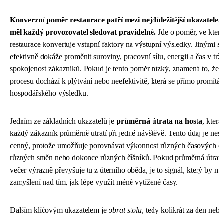
Konverzní poměr restaurace patří mezi nejdůležitější ukazatele
měl každý provozovatel sledovat pravidelně.
Jde o poměr, ve kt
restaurace konvertuje vstupní faktory na výstupní výsledky. Jinými s
efektivně dokáže proměnit suroviny, pracovní sílu, energii a čas v tr
spokojenost zákazníků. Pokud je tento poměr nízký, znamená to, ž
procesu dochází k plýtvání nebo neefektivitě, která se přímo promít
hospodářského výsledku.
Jedním ze základních ukazatelů je
průměrná útrata na hosta
, kter
každý zákazník průměrně utratí při jedné návštěvě. Tento údaj je n
cenný, protože umožňuje porovnávat výkonnost různých časových 
různých směn nebo dokonce různých číšníků. Pokud průměrná útrat
večer výrazně převyšuje tu z úterního oběda, je to signál, který by m
zamyšlení nad tím, jak lépe využít méně vytížené časy.
Dalším klíčovým ukazatelem je
obrat stolu
, tedy kolikrát za den ne