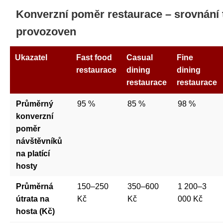
Konverzní poměr restaurace – srovnání 
provozoven
Ukazatel
Fast food
Casual
Fine
restaurace
dining
dining
restaurace
restaurace
Průměrný
95 %
85 %
98 %
konverzní
poměr
návštěvníků
na platící
hosty
Průměrná
150–250
350–600
1 200–3
útrata na
Kč
Kč
000 Kč
hosta (Kč)