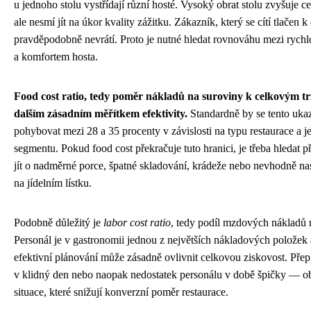
u jednoho stolu vystřídají různí hosté. Vysoký obrat stolu zvyšuje ce
ale nesmí jít na úkor kvality zážitku. Zákazník, který se cítí tlačen 
pravděpodobně nevrátí. Proto je nutné hledat rovnováhu mezi rychl
a komfortem hosta.
Food cost ratio, tedy poměr nákladů na suroviny k celkovým tr
dalším zásadním měřítkem efektivity.
Standardně by se tento ukaz
pohybovat mezi 28 a 35 procenty v závislosti na typu restaurace a j
segmentu. Pokud food cost překračuje tuto hranici, je třeba hledat p
jít o nadměrné porce, špatné skladování, krádeže nebo nevhodně na
na jídelním lístku.
Podobně důležitý je
labor cost ratio
, tedy podíl mzdových nákladů 
Personál je v gastronomii jednou z největších nákladových položek 
efektivní plánování může zásadně ovlivnit celkovou ziskovost. Pře
v klidný den nebo naopak nedostatek personálu v době špičky — ob
situace, které snižují konverzní poměr restaurace.