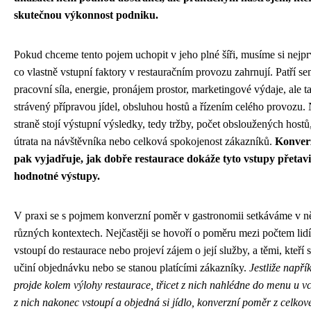
skutečnou výkonnost podniku.
Pokud chceme tento pojem uchopit v jeho plné šíři, musíme si nejp
co vlastně vstupní faktory v restauračním provozu zahrnují. Patří se
pracovní síla, energie, pronájem prostor, marketingové výdaje, ale t
strávený přípravou jídel, obsluhou hostů a řízením celého provozu.
straně stojí výstupní výsledky, tedy tržby, počet obsloužených host
útrata na návštěvníka nebo celková spokojenost zákazníků.
Konver
pak vyjadřuje, jak dobře restaurace dokáže tyto vstupy přetavi
hodnotné výstupy.
V praxi se s pojmem konverzní poměr v gastronomii setkáváme v n
různých kontextech. Nejčastěji se hovoří o poměru mezi počtem lidí,
vstoupí do restaurace nebo projeví zájem o její služby, a těmi, kteří
učiní objednávku nebo se stanou platícími zákazníky.
Jestliže napřík
projde kolem výlohy restaurace, třicet z nich nahlédne do menu u v
z nich nakonec vstoupí a objedná si jídlo, konverzní poměr z celko