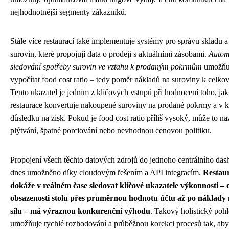
nejhodnotnější segmenty zákazníků.
Stále více restaurací také implementuje systémy pro správu skladu 
surovin, které propojují data o prodeji s aktuálními zásobami.
Autom
sledování spotřeby surovin ve vztahu k prodaným pokrmům
umožňuj
vypočítat food cost ratio – tedy poměr nákladů na suroviny k celk
Tento ukazatel je jedním z klíčových vstupů při hodnocení toho, jak
restaurace konvertuje nakoupené suroviny na prodané pokrmy a v
důsledku na zisk. Pokud je food cost ratio příliš vysoký, může to n
plýtvání, špatné porciování nebo nevhodnou cenovou politiku.
Propojení všech těchto datových zdrojů do jednoho centrálního das
dnes umožněno díky cloudovým řešením a API integracím.
Restaur
dokáže v reálném čase sledovat klíčové ukazatele výkonnosti – 
obsazenosti stolů přes průměrnou hodnotu účtu až po náklady
sílu – má výraznou konkurenční výhodu
. Takový holistický pohl
umožňuje rychlé rozhodování a průběžnou korekci procesů tak, aby