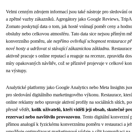
Velmi cenným zdrojem informací jsou také nástroje pro sledování on
a zpětné vazby zákazníků. Agregátory jako Google Reviews, TripA
Zomato poskytují data o tom, jak hosté vnímají poměr ceny a hodnot
obsluhy nebo celkovou atmosféru. Tato data sice nejsou přímým mě
konverzního poměru, ale
nepřímo ovlivňují schopnost restaurace př
nové hosty a udržovat si stávající zákaznickou základnu
. Restaurace
aktivně pracuje s online reputací a reaguje na recenze, zpravidla do
míry opakovaných návštěv, což se příznivě projevuje v celkové kon
na výstupy.
Analytické platformy jako Google Analytics nebo Meta Insights js
pro sledování digitálního marketingového výkonu. Restaurace, která
online reklamy nebo spravuje aktivní profily na sociálních sítích, po
přesně vědět,
kolik uživatelů, kteří viděli její obsah, skutečně pr
rezervaci nebo navštívilo provozovnu
. Tento digitální konverzní 
přímou analogií k fyzickému konverznímu poměru v restauraci a je
umožňuje optimalizovat marketingové výdaje a cílit komunikaci na