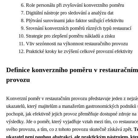
Role personálu při zvyšování konverzního poměru
Digitální nástroje pro sledování a analýzu dat
Plýtvání surovinami jako faktor snižující efektivitu
Srovnání konverzních poměrů různých typů restaurací
Strategie pro zlepšení poměru nákladů a zisku
Vliv sezónnosti na výkonnost restauračního provozu
Praktické kroky ke zvýšení celkové provozní efektivity
Definice konverzního poměru v restauračním
provozu
Konverzní poměr v restauračním provozu představuje jeden z nejzá
ukazatelů, který majitelům a manažerům gastronomických podniků
pochopit, jak efektivně jejich provoz přeměňuje dostupné zdroje na
výsledky. Jde o poměr, který vyjadřuje vztah mezi tím, co restaurac
svého provozu, a tím, co z tohoto provozu skutečně získává zpět.
T
ukazatel není pouhou abstrakcí, ale praktickým nástrojem, kte