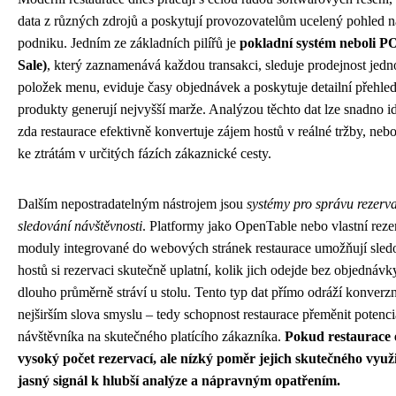
data z různých zdrojů a poskytují provozovatelům ucelený pohled 
podniku. Jedním ze základních pilířů je
pokladní systém neboli PO
Sale)
, který zaznamenává každou transakci, sleduje prodejnost jedn
položek menu, eviduje časy objednávek a poskytuje detailní přehled
produkty generují nejvyšší marže. Analýzou těchto dat lze snadno id
zda restaurace efektivně konvertuje zájem hostů v reálné tržby, neb
ke ztrátám v určitých fázích zákaznické cesty.
Dalším nepostradatelným nástrojem jsou
systémy pro správu rezerva
sledování návštěvnosti
. Platformy jako OpenTable nebo vlastní reze
moduly integrované do webových stránek restaurace umožňují sledo
hostů si rezervaci skutečně uplatní, kolik jich odejde bez objednávk
dlouho průměrně stráví u stolu. Tento typ dat přímo odráží konverz
nejširším slova smyslu – tedy schopnost restaurace přeměnit potenci
návštěvníka na skutečného platícího zákazníka.
Pokud restaurace 
vysoký počet rezervací, ale nízký poměr jejich skutečného využit
jasný signál k hlubší analýze a nápravným opatřením.