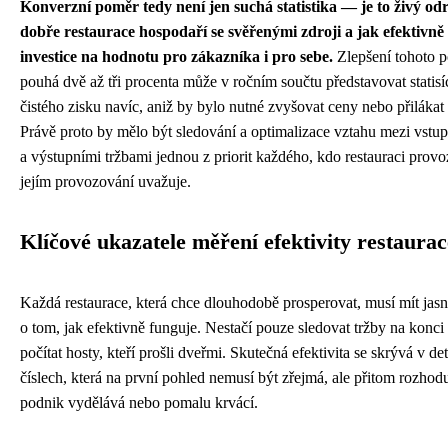
Konverzní poměr tedy není jen suchá statistika — je to živý odr
dobře restaurace hospodaří se svěřenými zdroji a jak efektivn
investice na hodnotu pro zákazníka i pro sebe.
Zlepšení tohoto 
pouhá dvě až tři procenta může v ročním součtu představovat statis
čistého zisku navíc, aniž by bylo nutné zvyšovat ceny nebo přilákat 
Právě proto by mělo být sledování a optimalizace vztahu mezi vstu
a výstupními tržbami jednou z priorit každého, kdo restauraci prov
jejím provozování uvažuje.
Klíčové ukazatele měření efektivity restaurac
Každá restaurace, která chce dlouhodobě prosperovat, musí mít jas
o tom, jak efektivně funguje. Nestačí pouze sledovat tržby na konc
počítat hosty, kteří prošli dveřmi. Skutečná efektivita se skrývá v det
číslech, která na první pohled nemusí být zřejmá, ale přitom rozhodu
podnik vydělává nebo pomalu krvácí.