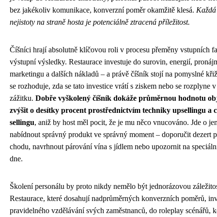
bez jakékoliv komunikace, konverzní poměr okamžitě klesá.
Každá 
nejistoty na straně hosta je potenciálně ztracená příležitost.
Číšníci hrají absolutně klíčovou roli v procesu přeměny vstupních f
výstupní výsledky. Restaurace investuje do surovin, energií, pronáj
marketingu a dalších nákladů – a právě číšník stojí na pomyslné kři
se rozhoduje, zda se tato investice vrátí s ziskem nebo se rozplyne
zážitku.
Dobře vyškolený číšník dokáže průměrnou hodnotu o
zvýšit o desítky procent prostřednictvím techniky upsellingu a c
sellingu
, aniž by host měl pocit, že je mu něco vnucováno. Jde o j
nabídnout správný produkt ve správný moment – doporučit dezert 
chodu, navrhnout párování vína s jídlem nebo upozornit na speciáln
dne.
Školení personálu by proto nikdy nemělo být jednorázovou záležitos
Restaurace, které dosahují nadprůměrných konverzních poměrů, inv
pravidelného vzdělávání svých zaměstnanců, do roleplay scénářů, kd