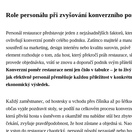
Role personálu při zvyšování konverzního p
Personál restaurace představuje jeden z nejzásadnějších faktorů, kte
ovlivňují konverzní poměr celého podniku. Zatímco majitelé a mana
soustředí na marketing, design interiéru nebo kvalitu surovin, právě 
element rozhoduje o tom, zda host, který překročí práh restaurace, 
provede objednávku, vrátí se znovu a doporučí podnik svým přátel
Konverzní poměr restaurace není jen číslo v tabulce – je to živý
jak efektivně personál přeměňuje každou příležitost v konkrétn
ekonomický výsledek.
Každý zaměstnanec, od hostesky u vchodu přes číšníka až po šéfkuc
občas vyjde pozdravit stoly, se podílí na celkovém procesu konverz
která přivítá hosta s úsměvem a okamžitě mu nabídne stůl bez zbyt
čekání, zvyšuje pravděpodobnost, že host zůstane a objedná si. Na
je vstup do restaurace chaotický, personál působí nezaujatě nebo ho