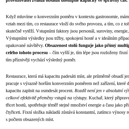
provozovatel zvládá obsadit dostupné kapacity ve správný čas.
Když mluvíme o konverzním poměru v kontextu gastronomie, mám
vztah mezi tím, co restaurace vloží do svého provozu, a tím, co z t
skutečně vytěží. Vstupními faktory jsou personál, suroviny, energie,
Výstupními výsledky jsou tržby, spokojení hosté a v ideálním přípa
opakované návštěvy.
Obsazenost stolů funguje jako přímý multi
celého tohoto procesu
– čím vyšší je, tím lépe jsou rozloženy fixní
tím příznivěji vychází výsledný poměr.
Restaurace, která má kapacitu padesáti míst, ale průměrně obsadí jen 
pracuje s výrazně horším konverzním poměrem než zařízení, které d
kapacitu zaplnit na osmdesát procent.
Rozdíl není jen v absolutní výš
celkové efektivitě přeměny vstupů na výstupy.
Kuchař, který připravu
třicet hostů, spotřebuje téměř stejné množství energie a času jako př
čtyřiceti. Fixní složka nákladů zůstává konstantní, zatímco výnosy 
s počtem obsazených míst.