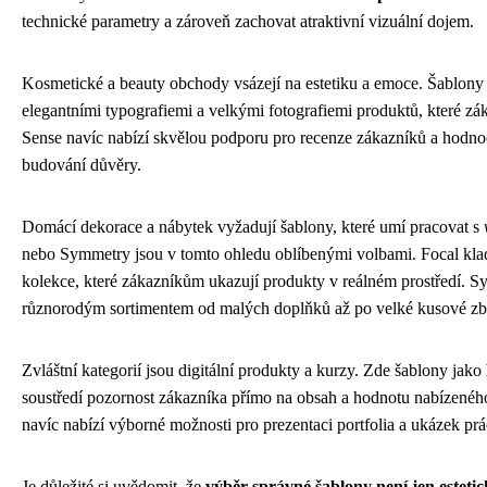
technické parametry a zároveň zachovat atraktivní vizuální dojem.
Kosmetické a beauty obchody vsázejí na estetiku a emoce. Šablony
elegantními typografiemi a velkými fotografiemi produktů, které záka
Sense navíc nabízí skvělou podporu pro recenze zákazníků a hodnoc
budování důvěry.
Domácí dekorace a nábytek vyžadují šablony, které umí pracovat s
nebo Symmetry jsou v tomto ohledu oblíbenými volbami. Focal klade
kolekce, které zákazníkům ukazují produkty v reálném prostředí. Sym
různorodým sortimentem od malých doplňků až po velké kusové zb
Zvláštní kategorií jsou digitální produkty a kurzy. Zde šablony jako
soustředí pozornost zákazníka přímo na obsah a hodnotu nabízeného
navíc nabízí výborné možnosti pro prezentaci portfolia a ukázek prá
Je důležité si uvědomit, že
výběr správné šablony není jen estetick