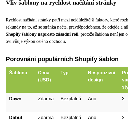
Vliv šablony na rychlost načítání stránky
Rychlost načítání stránky patří mezi nejdůležitější faktory, které r
sekundy na to, až se stránka načte, pravděpodobnost, že odejde a ni
Shopify šablony naprosto zásadní roli
, protože šablona není jen 
ovlivňuje výkon celého obchodu.
Porovnání populárních Shopify šablon
Šablona
Cena
Typ
Responzivní
Po
(USD)
design
va
st
Dawn
Zdarma
Bezplatná
Ano
3
Debut
Zdarma
Bezplatná
Ano
2