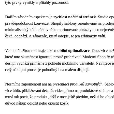
tyto prvky vynikly a přitáhly pozornost.
Dalším zásadním aspektem je
rychlost načítání stránek
. Studie o
pravděpodobnost konverze. Shopify šablony orientované na prodeje 
minimalistický kód, efektivně komprimované obrázky a co nejméně 
čeká, odchází. A zákazník, který odejde, se jen zřídkakdy vrátí.
Velmi důležitou roli hraje také
mobilní optimalizace
. Dnes více ne
které tuto skutečnost ignorují, prostě prohrávají. Moderní Shopify t
design vychází primárně z pohledu mobilního uživatele. Navigace je
celý nákupní proces je pohodlný i na malém displeji.
Nesmíme zapomenout ani na
prezentaci produktů samotných
. Šablo
více úhlů, přibližování detailů, videa přímo na produktové stránce a
musí mít pocit, že produkt „drží v ruce ještě předtím, než si ho ob
důvod nákup odložit nebo opustit košík.