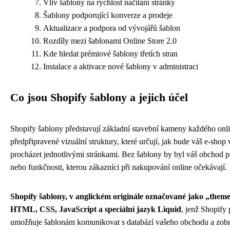
Vliv šablony na rychlost načítání stránky
Šablony podporující konverze a prodeje
Aktualizace a podpora od vývojářů šablon
Rozdíly mezi šablonami Online Store 2.0
Kde hledat prémiové šablony třetích stran
Instalace a aktivace nové šablony v administraci
Co jsou Shopify šablony a jejich účel
Shopify šablony představují základní stavební kameny každého onl
předpřipravené vizuální struktury, které určují, jak bude váš e-sh
procházet jednotlivými stránkami. Bez šablony by byl váš obchod 
nebo funkčnosti, kterou zákazníci při nakupování online očekávají.
Shopify šablony, v anglickém originále označované jako „theme
HTML, CSS, JavaScript a speciální jazyk Liquid
, jenž Shopify
umožňuje šablonám komunikovat s databází vašeho obchodu a zobrazo