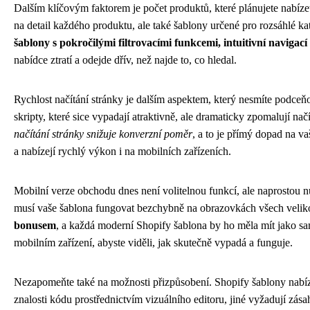
Dalším klíčovým faktorem je počet produktů, které plánujete nabíz
na detail každého produktu, ale také šablony určené pro rozsáhlé ka
šablony s pokročilými filtrovacími funkcemi, intuitivní navigac
nabídce ztratí a odejde dřív, než najde to, co hledal.
Rychlost načítání stránky je dalším aspektem, který nesmíte podce
skripty, které sice vypadají atraktivně, ale dramaticky zpomalují nač
načítání stránky snižuje konverzní poměr
, a to je přímý dopad na va
a nabízejí rychlý výkon i na mobilních zařízeních.
Mobilní verze obchodu dnes není volitelnou funkcí, ale naprostou n
musí vaše šablona fungovat bezchybně na obrazovkách všech velik
bonusem
, a každá moderní Shopify šablona by ho měla mít jako sa
mobilním zařízení, abyste viděli, jak skutečně vypadá a funguje.
Nezapomeňte také na možnosti přizpůsobení. Shopify šablony nabíze
znalosti kódu prostřednictvím vizuálního editoru, jiné vyžadují zás