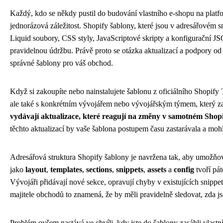
Každý, kdo se někdy pustil do budování vlastního e-shopu na platfor
jednorázová záležitost. Shopify šablony, které jsou v adresářovém 
Liquid soubory, CSS styly, JavaScriptové skripty a konfigurační JS
pravidelnou údržbu. Právě proto se otázka aktualizací a podpory od
správné šablony pro váš obchod.
Když si zakoupíte nebo nainstalujete šablonu z oficiálního Shopify
ale také s konkrétním vývojářem nebo vývojářským týmem, který za
vydávají aktualizace, které reagují na změny v samotném Shopi
těchto aktualizací by vaše šablona postupem času zastarávala a moh
Adresářová struktura Shopify šablony je navržena tak, aby umožňo
jako
layout
,
templates
,
sections
,
snippets
,
assets
a
config
tvoří pát
Vývojáři přidávají nové sekce, opravují chyby v existujících snippe
majitele obchodů to znamená, že by měli pravidelně sledovat, zda js
Problém ovšem nastává ve chvíli, kdy jste do šablony zasáhli vlast