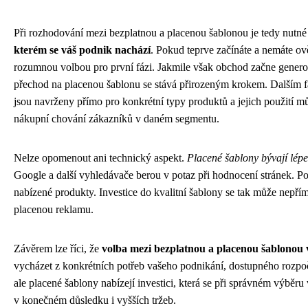
Při rozhodování mezi bezplatnou a placenou šablonou je tedy nutné 
kterém se váš podnik nachází
. Pokud teprve začínáte a nemáte ov
rozumnou volbou pro první fázi. Jakmile však obchod začne generova
přechod na placenou šablonu se stává přirozeným krokem. Dalším f
jsou navrženy přímo pro konkrétní typy produktů a jejich použití m
nákupní chování zákazníků v daném segmentu.
Nelze opomenout ani technický aspekt.
Placené šablony bývají lépe
Google a další vyhledávače berou v potaz při hodnocení stránek. Po
nabízené produkty. Investice do kvalitní šablony se tak může nepří
placenou reklamu.
Závěrem lze říci, že
volba mezi bezplatnou a placenou šablonou 
vycházet z konkrétních potřeb vašeho podnikání, dostupného rozpo
ale placené šablony nabízejí investici, která se při správném výběr
v konečném důsledku i vyšších tržeb.