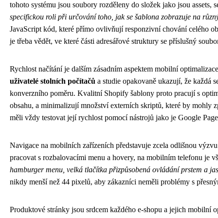
tohoto systému jsou soubory rozděleny do složek jako jsou assets, se
specifickou roli při určování toho, jak se šablona zobrazuje na různ
JavaScript kód, které přímo ovlivňují responzivní chování celého 
je třeba vědět, ve které části adresářové struktury se příslušný soubo
Rychlost načítání je dalším zásadním aspektem mobilní optimalizac
uživatelé stolních počítačů
a studie opakovaně ukazují, že každá s
konverzního poměru. Kvalitní Shopify šablony proto pracují s optim
obsahu, a minimalizují množství externích skriptů, které by mohly
měli vždy testovat její rychlost pomocí nástrojů jako je Google Pa
Navigace na mobilních zařízeních představuje zcela odlišnou výzv
pracovat s rozbalovacími menu a hovery, na mobilním telefonu je 
hamburger menu, velká tlačítka přizpůsobená ovládání prstem a jasn
nikdy menší než 44 pixelů, aby zákazníci neměli problémy s přesn
Produktové stránky jsou srdcem každého e-shopu a jejich mobilní op