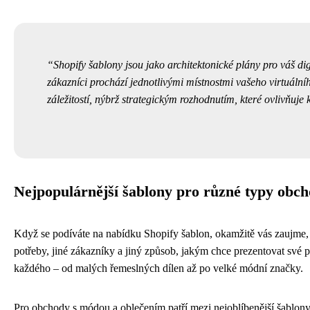
Shopify šablony jsou jako architektonické plány pro váš dig
zákazníci prochází jednotlivými místnostmi vašeho virtuálníh
záležitostí, nýbrž strategickým rozhodnutím, které ovlivňuje
Nejpopulárnější šablony pro různé typy obc
Když se podíváte na nabídku Shopify šablon, okamžitě vás zaujme, 
potřeby, jiné zákazníky a jiný způsob, jakým chce prezentovat své 
každého – od malých řemeslných dílen až po velké módní značky.
Pro obchody s módou a oblečením patří mezi nejoblíbenější šablon