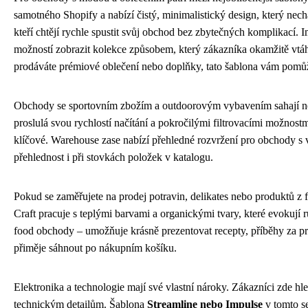
samotného Shopify a nabízí čistý, minimalistický design, který nechá
kteří chtějí rychle spustit svůj obchod bez zbytečných komplikací. I
možností zobrazit kolekce způsobem, který zákazníka okamžitě vtáhn
prodáváte prémiové oblečení nebo doplňky, tato šablona vám pomůž
Obchody se sportovním zbožím a outdoorovým vybavením sahají ne
proslulá svou rychlostí načítání a pokročilými filtrovacími možnost
klíčové. Warehouse zase nabízí přehledné rozvržení pro obchody s 
přehlednost i při stovkách položek v katalogu.
Pokud se zaměřujete na prodej potravin, delikates nebo produktů z 
Craft pracuje s teplými barvami a organickými tvary, které evokují 
food obchody – umožňuje krásně prezentovat recepty, příběhy za p
přiměje sáhnout po nákupním košíku.
Elektronika a technologie mají své vlastní nároky. Zákazníci zde hle
technickým detailům. Šablona
Streamline nebo Impulse
v tomto s