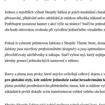
Jednou z největších výhod Shopify šablon je jejich modulární chara
přesouvání, přidávání nebo odebírání je otázkou několika kliknutí 
Potřebujete posunout banner s akcí výše na stránce? Stačí ho jedno
obchodů obrovskou svobodu při vytváření jedinečného vizuálního zá
Pokud si vyberete prémiovou šablonu z Shopify Theme Store, dostan
šablony jsou navrženy profesionálními designéry a jsou optimalizo
přesvědčovaly návštěvníky k nákupu. Stačí vybrat styl, který nejlé
identity pomocí jednoduchých nastavení v editoru.
Barvy a písma jsou prvky, které nejvíce ovlivňují celkový dojem z
pro globální styly, kde můžete jednoduše zadat hexadecimální 
písma probíhá prostřednictvím přehledného menu, kde si můžete vy
základních prvků dokáže zcela transformovat vzhled vašeho obchodu 
Mnoho Shopify šablon také nabízí možnost nahrát vlastní logo, fa