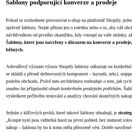
Šablony podporující konverze a prodeje
Pokud se rozhodnete provozovat e-shop na platformě Shopify, jednou 
správné šablony. Nejde přitom jen o estetiku nebo o to, aby váš obc
návštěvníkem od prvního okamžiku, kdy vstoupí na vaše stránky, až 
Šablony, které jsou navrženy s důrazem na konverze a prodeje, ma
běžných.
Adresářový význam výrazu Shopify šablony odkazuje na konkrétní sl
se skládá z přesně definovaných komponent – layoutů, sekcí, snippet
podobu obchodu.
Právě tato architektura rozhoduje o tom, jak rychl
snadno lze přizpůsobit obsah konkrétním prodejním potřebám.
Šabl
výsledkem pečlivého testování a analýzy chování skutečných nakup
Jedním z klíčových prvků, které takové šablony obsahují, je
strateg
„Koupit nyní jsou viditelná hned na první pohled, bez nutnosti rolo
nákup – šablona by ho k tomu měla přirozeně vést. Dobře navržené t