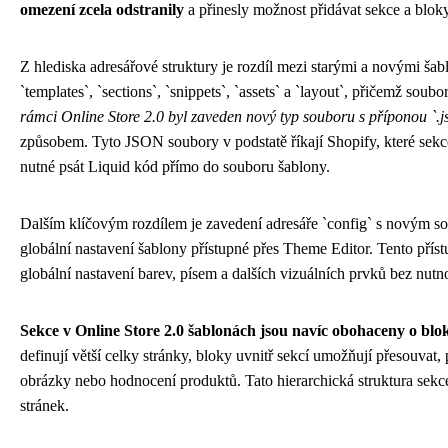
omezení zcela odstranily
a přinesly možnost přidávat sekce a blok
Z hlediska adresářové struktury je rozdíl mezi starými a novými šab
`templates`, `sections`, `snippets`, `assets` a `layout`, přičemž soub
rámci Online Store 2.0 byl zaveden nový typ souboru s příponou `.j
způsobem. Tyto JSON soubory v podstatě říkají Shopify, které sekce
nutné psát Liquid kód přímo do souboru šablony.
Dalším klíčovým rozdílem je zavedení adresáře `config` s novým sou
globální nastavení šablony přístupné přes Theme Editor. Tento pří
globální nastavení barev, písem a dalších vizuálních prvků bez nutn
Sekce v Online Store 2.0 šablonách jsou navíc obohaceny o blo
definují větší celky stránky, bloky uvnitř sekcí umožňují přesouvat, p
obrázky nebo hodnocení produktů. Tato hierarchická struktura se
stránek.