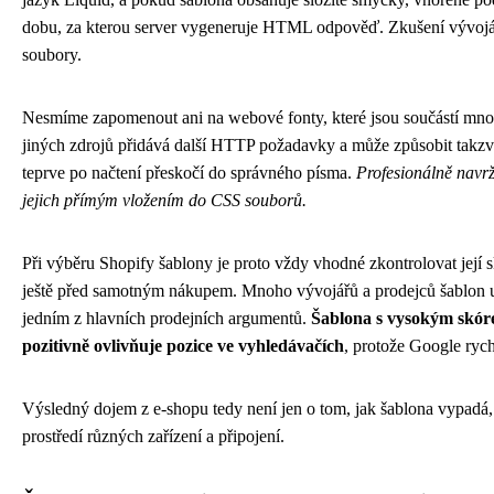
dobu, za kterou server vygeneruje HTML odpověď. Zkušení vývojáři 
soubory.
Nesmíme zapomenout ani na webové fonty, které jsou součástí mnoha
jiných zdrojů přidává další HTTP požadavky a může způsobit takzv
teprve po načtení přeskočí do správného písma.
Profesionálně navr
jejich přímým vložením do CSS souborů.
Při výběru Shopify šablony je proto vždy vhodné zkontrolovat její
ještě před samotným nákupem. Mnoho vývojářů a prodejců šablon uvá
jedním z hlavních prodejních argumentů.
Šablona s vysokým skóre 
pozitivně ovlivňuje pozice ve vyhledávačích
, protože Google ryc
Výsledný dojem z e-shopu tedy není jen o tom, jak šablona vypadá, 
prostředí různých zařízení a připojení.