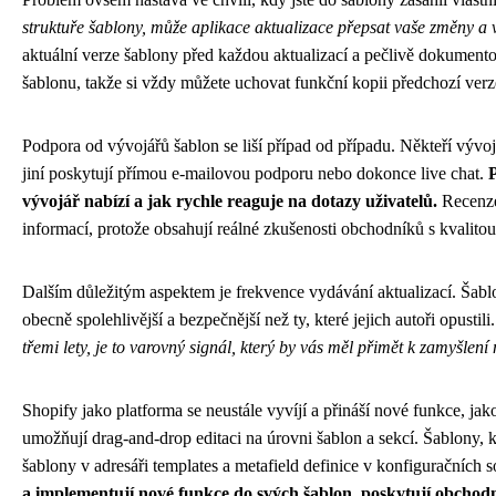
struktuře šablony, může aplikace aktualizace přepsat vaše změny a v
aktuální verze šablony před každou aktualizací a pečlivě dokumen
šablonu, takže si vždy můžete uchovat funkční kopii předchozí verze
Podpora od vývojářů šablon se liší případ od případu. Někteří vývo
jiní poskytují přímou e-mailovou podporu nebo dokonce live chat.
P
vývojář nabízí a jak rychle reaguje na dotazy uživatelů.
Recenze
informací, protože obsahují reálné zkušenosti obchodníků s kvalito
Dalším důležitým aspektem je frekvence vydávání aktualizací. Šablo
obecně spolehlivější a bezpečnější než ty, které jejich autoři opustili
třemi lety, je to varovný signál, který by vás měl přimět k zamyšle
Shopify jako platforma se neustále vyvíjí a přináší nové funkce, jak
umožňují drag-and-drop editaci na úrovni šablon a sekcí. Šablony, 
šablony v adresáři templates a metafield definice v konfiguračních
a implementují nové funkce do svých šablon, poskytují obch