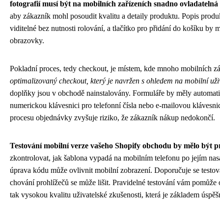
fotografií musí být na mobilních zařízeních snadno ovladatelná
aby zákazník mohl posoudit kvalitu a detaily produktu. Popis produk
viditelné bez nutnosti rolování, a tlačítko pro přidání do košíku by
obrazovky.
Pokladní proces, tedy checkout, je místem, kde mnoho mobilních 
optimalizovaný checkout, který je navržen s ohledem na mobilní uži
doplňky jsou v obchodě nainstalovány. Formuláře by měly automatic
numerickou klávesnici pro telefonní čísla nebo e-mailovou klávesn
procesu objednávky zvyšuje riziko, že zákazník nákup nedokončí.
Testování mobilní verze vašeho Shopify obchodu by mělo být pr
zkontrolovat, jak šablona vypadá na mobilním telefonu po jejím nas
úprava kódu může ovlivnit mobilní zobrazení. Doporučuje se testov
chování prohlížečů se může lišit. Pravidelné testování vám pomůže o
tak vysokou kvalitu uživatelské zkušenosti, která je základem úspě