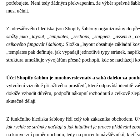
potřebujete. Není tedy žádným překvapením, že výběr správné šablon
musí učinit.
Z adresářového hlediska jsou Shopify šablony organizovány do pře
složky jako „layout, „templates, „sections, „snippets, „assets a „co
celkového fungování šablony.
Složka „layout obsahuje základní kost
„templates pak definuje, jak vypadají jednotlivé typy stránek, např
struktura umožňuje vývojářům přesně pochopit, kde se nacházejí konk
Účel Shopify šablon je mnohovrstevnatý a sahá daleko za pouho
vytvoření vizuálně přitažlivého prostředí, které odpovídá identitě 
dokáže vzbudit důvěru, podpořit nákupní rozhodnutí a celkově zlepš
skutečně dělají.
Z funkčního hlediska šablony řídí celý tok zákazníka obchodem.
Ur
jak rychle se stránky načítají a jak intuitivní je proces přidávání z
na konverzní poměr obchodu, tedy na procento návštěvníků, kteří s