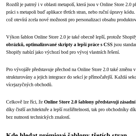
Rozdíl je patrný i v oblasti metapolí, která jsou v Online Store 2.
práci s metapoli buď aplikace třetích stran, nebo ruční úpravy kódu
což otevírá zcela nové možnosti pro personalizaci obsahu produkto
Výkon šablon Online Store 2.0 je také obecně lepší, protože Shopify
obrázků, optimalizované skripty a lepší práce s CSS
jsou standa
Shopify nabízí jako výchozí bod pro vývoj vlastních řešení.
Pro vývojáře představuje přechod na Online Store 2.0 také změnu v 
strukturovány a jejich integrace do sekcí je přímočařejší. Každá sek
vícejazyčných obchodů.
Celkově lze říci, že
Online Store 2.0 šablony představují zásadní
díky čistší architektuře a lepší rozšiřitelnosti, tak pro obchodníky
bez nutnosti technických znalostí.
Kde hledat prémiové šablony třetích stran