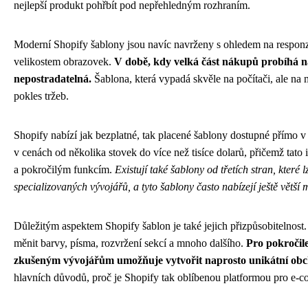
nejlepší produkt pohřbít pod nepřehledným rozhraním.
Moderní Shopify šablony jsou navíc navrženy s ohledem na responz
velikostem obrazovek.
V době, kdy velká část nákupů probíhá na 
nepostradatelná.
Šablona, která vypadá skvěle na počítači, ale na
pokles tržeb.
Shopify nabízí jak bezplatné, tak placené šablony dostupné přímo v
v cenách od několika stovek do více než tisíce dolarů, přičemž tato
a pokročilým funkcím.
Existují také šablony od třetích stran, kter
specializovaných vývojářů, a tyto šablony často nabízejí ještě větší 
Důležitým aspektem Shopify šablon je také jejich přizpůsobitelnost.
měnit barvy, písma, rozvržení sekcí a mnoho dalšího.
Pro pokročile
zkušeným vývojářům umožňuje vytvořit naprosto unikátní obch
hlavních důvodů, proč je Shopify tak oblíbenou platformou pro e-c