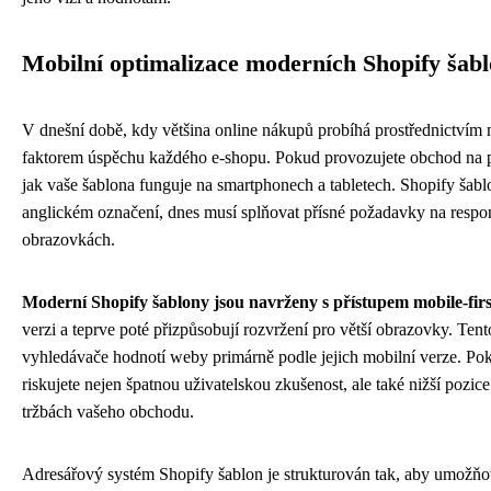
Mobilní optimalizace moderních Shopify šab
V dnešní době, kdy většina online nákupů probíhá prostřednictvím m
faktorem úspěchu každého e-shopu. Pokud provozujete obchod na p
jak vaše šablona funguje na smartphonech a tabletech. Shopify šabl
anglickém označení, dnes musí splňovat přísné požadavky na responz
obrazovkách.
Moderní Shopify šablony jsou navrženy s přístupem mobile-firs
verzi a teprve poté přizpůsobují rozvržení pro větší obrazovky. Ten
vyhledávače hodnotí weby primárně podle jejich mobilní verze. Pok
riskujete nejen špatnou uživatelskou zkušenost, ale také nižší pozic
tržbách vašeho obchodu.
Adresářový systém Shopify šablon je strukturován tak, aby umožň