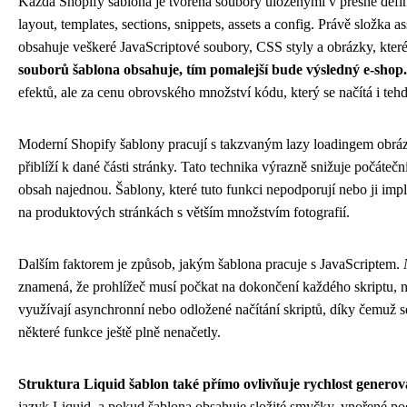
Každá Shopify šablona je tvořena soubory uloženými v přesně defino
layout, templates, sections, snippets, assets a config. Právě složka as
obsahuje veškeré JavaScriptové soubory, CSS styly a obrázky, které 
souborů šablona obsahuje, tím pomalejší bude výsledný e-shop.
efektů, ale za cenu obrovského množství kódu, který se načítá i teh
Moderní Shopify šablony pracují s takzvaným lazy loadingem obrázků
přiblíží k dané části stránky. Tato technika výrazně snižuje počáte
obsah najednou. Šablony, které tuto funkci nepodporují nebo ji i
na produktových stránkách s větším množstvím fotografií.
Dalším faktorem je způsob, jakým šablona pracuje s JavaScriptem.
znamená, že prohlížeč musí počkat na dokončení každého skriptu, 
využívají asynchronní nebo odložené načítání skriptů, díky čemuž se
některé funkce ještě plně nenačetly.
Struktura Liquid šablon také přímo ovlivňuje rychlost generová
jazyk Liquid, a pokud šablona obsahuje složité smyčky, vnořené p