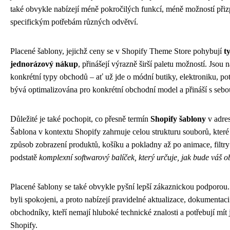
také obvykle nabízejí méně pokročilých funkcí, méně možností při
specifickým potřebám různých odvětví.
Placené šablony, jejichž ceny se v Shopify Theme Store pohybují
t
jednorázový nákup
, přinášejí výrazně širší paletu možností. Jsou 
konkrétní typy obchodů – ať už jde o módní butiky, elektroniku, p
bývá optimalizována pro konkrétní obchodní model a přináší s sebo
Důležité je také pochopit, co přesně termín
Shopify šablony
v adre
Šablona v kontextu Shopify zahrnuje celou strukturu souborů, které
způsob zobrazení produktů, košíku a pokladny až po animace, filtry
podstatě
komplexní softwarový balíček, který určuje, jak bude váš 
Placené šablony se také obvykle pyšní lepší zákaznickou podporou.
byli spokojeni, a proto nabízejí pravidelné aktualizace, dokument
obchodníky, kteří nemají hluboké technické znalosti a potřebují mít 
Shopify.