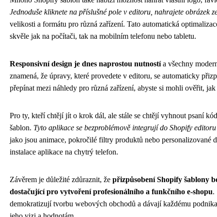
Jednoduše kliknete na příslušné pole v editoru, nahrajete obrázek z
velikosti a formátu pro různá zařízení. Tato automatická optimalizac
skvěle jak na počítači, tak na mobilním telefonu nebo tabletu.
Responsivní design je dnes naprostou nutností
a všechny moderní
znamená, že úpravy, které provedete v editoru, se automaticky při
přepínat mezi náhledy pro různá zařízení, abyste si mohli ověřit, j
Pro ty, kteří chtějí jít o krok dál, ale stále se chtějí vyhnout psaní k
šablon.
Tyto aplikace se bezproblémově integrují do Shopify editoru 
jako jsou animace, pokročilé filtry produktů nebo personalizované d
instalace aplikace na chytrý telefon.
Závěrem je důležité zdůraznit, že
přizpůsobení Shopify šablony be
dostačující pro vytvoření profesionálního a funkčního e-shopu
.
demokratizují tvorbu webových obchodů a dávají každému podnika
jeho vizi a hodnotám.