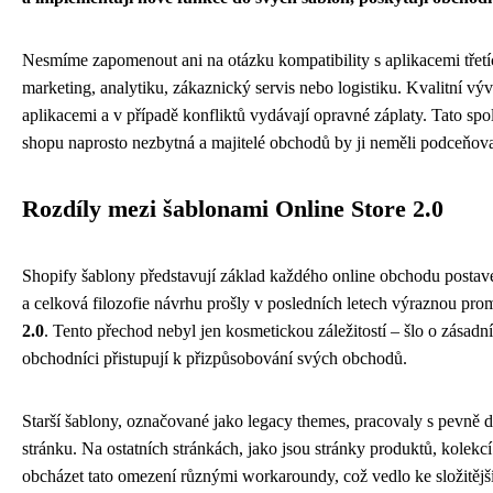
Nesmíme zapomenout ani na otázku kompatibility s aplikacemi třetíc
marketing, analytiku, zákaznický servis nebo logistiku. Kvalitní výv
aplikacemi a v případě konfliktů vydávají opravné záplaty. Tato spo
shopu naprosto nezbytná a majitelé obchodů by ji neměli podceňov
Rozdíly mezi šablonami Online Store 2.0
Shopify šablony představují základ každého online obchodu postaven
a celková filozofie návrhu prošly v posledních letech výraznou p
2.0
. Tento přechod nebyl jen kosmetickou záležitostí – šlo o zásadn
obchodníci přistupují k přizpůsobování svých obchodů.
Starší šablony, označované jako legacy themes, pracovaly s pevně 
stránku. Na ostatních stránkách, jako jsou stránky produktů, kolekc
obcházet tato omezení různými workaroundy, což vedlo ke složitějš