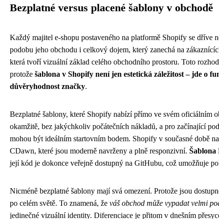
Bezplatné versus placené šablony v obchodě
Každý majitel e-shopu postaveného na platformě Shopify se dříve n
podobu jeho obchodu i celkový dojem, který zanechá na zákaznícíc
která tvoří vizuální základ celého obchodního prostoru. Toto rozh
protože
šablona v Shopify není jen estetická záležitost – jde o f
důvěryhodnost značky
.
Bezplatné šablony, které Shopify nabízí přímo ve svém oficiálním 
okamžitě, bez jakýchkoliv počátečních nákladů, a pro začínající podn
mohou být ideálním startovním bodem. Shopify v současné době nab
CDawn, které jsou moderně navrženy a plně responzivní.
Šablona 
její kód je dokonce veřejně dostupný na GitHubu, což umožňuje pok
Nicméně bezplatné šablony mají svá omezení. Protože jsou dostup
po celém světě. To znamená, že
váš obchod může vypadat velmi pod
jedinečné vizuální identity. Diferenciace je přitom v dnešním přes