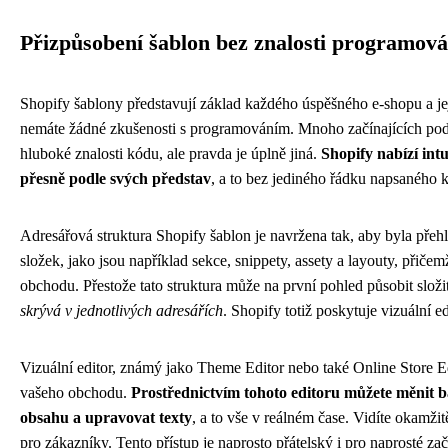
Přizpůsobení šablon bez znalosti programová
Shopify šablony představují základ každého úspěšného e-shopu a jeji
nemáte žádné zkušenosti s programováním. Mnoho začínajících pod
hluboké znalosti kódu, ale pravda je úplně jiná.
Shopify nabízí int
přesně podle svých představ
, a to bez jediného řádku napsaného 
Adresářová struktura Shopify šablon je navržena tak, aby byla přeh
složek, jako jsou například sekce, snippety, assety a layouty, přiče
obchodu. Přestože tato struktura může na první pohled působit složi
skrývá v jednotlivých adresářích
. Shopify totiž poskytuje vizuální e
Vizuální editor, známý jako Theme Editor nebo také Online Store E
vašeho obchodu.
Prostřednictvím tohoto editoru můžete měnit ba
obsahu a upravovat texty
, a to vše v reálném čase. Vidíte okamži
pro zákazníky. Tento přístup je naprosto přátelský i pro naprosté z