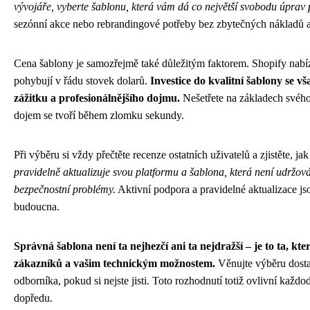
vývojáře, vyberte šablonu, která vám dá co největší svobodu úprav 
sezónní akce nebo rebrandingové potřeby bez zbytečných nákladů a
Cena šablony je samozřejmě také důležitým faktorem. Shopify nabíz
pohybují v řádu stovek dolarů.
Investice do kvalitní šablony se v
zážitku a profesionálnějšího dojmu.
Nešetřete na základech svého 
dojem se tvoří během zlomku sekundy.
Při výběru si vždy přečtěte recenze ostatních uživatelů a zjistěte, ja
pravidelně aktualizuje svou platformu a šablona, která není udržo
bezpečnostní problémy.
Aktivní podpora a pravidelné aktualizace js
budoucna.
Správná šablona není ta nejhezčí ani ta nejdražší – je to ta, k
zákazníků a vašim technickým možnostem.
Věnujte výběru dostat
odborníka, pokud si nejste jisti. Toto rozhodnutí totiž ovlivní ka
dopředu.