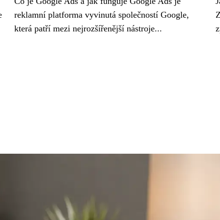
Co je Google Ads a jak funguje Google Ads je
J
e
reklamní platforma vyvinutá společností Google,
Z
která patří mezi nejrozšířenější nástroje...
z