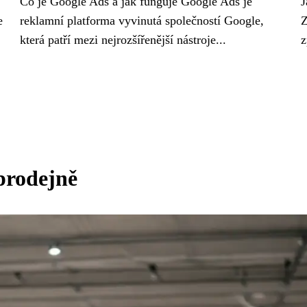
Co je Google Ads a jak funguje Google Ads je
J
e
reklamní platforma vyvinutá společností Google,
Z
která patří mezi nejrozšířenější nástroje...
z
 prodejně