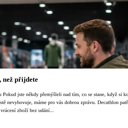
 než přijdete
Pokud jste někdy přemýšleli nad tím, co se stane, když si k
stě nevyhovuje, máme pro vás dobrou zprávu. Decathlon patř
rácení zboží bez udání...