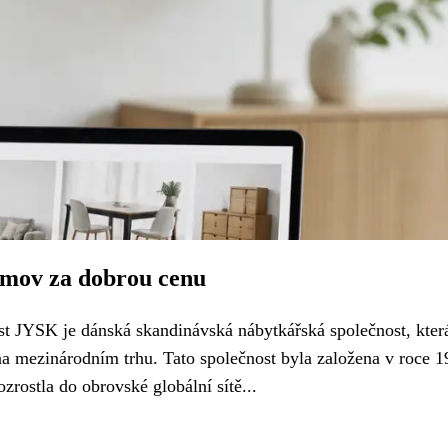
domov za dobrou cenu
t JYSK je dánská skandinávská nábytkářská společnost, kte
na mezinárodním trhu. Tato společnost byla založena v roce 1
rostla do obrovské globální sítě...