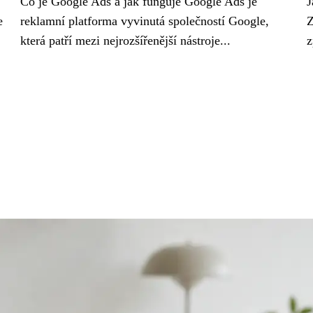
Co je Google Ads a jak funguje Google Ads je
J
e
reklamní platforma vyvinutá společností Google,
Z
která patří mezi nejrozšířenější nástroje...
z