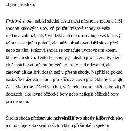
objem prokliku.
Frázová shoda
nabízí střední cestu mezi přesnou shodou a širší
shodou klíčových slov. Při použití frázové shody se vaše
reklama zobrazí, když vyhledávací dotaz obsahuje váš klíčový
výraz ve stejném pořadí, ale může obsahovat další slova před
nebo za ním. Frázová shoda se označuje uvozovkami kolem
klíčového slova. Tento typ shody je ideální pro inzerenty, kteří
chtějí zachovat určitou úroveň kontroly nad relevancí, ale
zároveň získat širší dosah než u přesné shody. Například pokud
nastavíte frázovou shodu pro klíčové slovo pro reklamy Google
Ads týkající se běžeckých bot, vaše reklama se může zobrazit při
dotazech jako levné běžecké boty nebo nejlepší běžecké boty
pro maraton.
Široká shoda představuje
nejvolnější typ shody klíčových slov
a umožňuje zobrazení vašich reklam při širokém spektru