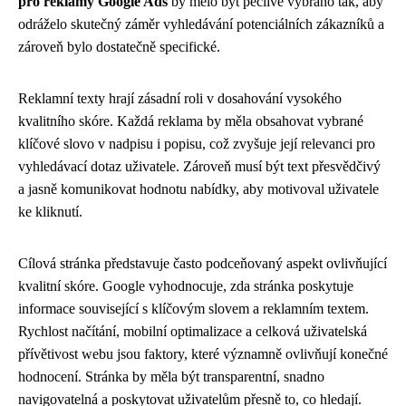
pro reklamy Google Ads
by mělo být pečlivě vybráno tak, aby
odráželo skutečný záměr vyhledávání potenciálních zákazníků a
zároveň bylo dostatečně specifické.
Reklamní texty hrají zásadní roli v dosahování vysokého
kvalitního skóre. Každá reklama by měla obsahovat vybrané
klíčové slovo v nadpisu i popisu, což zvyšuje její relevanci pro
vyhledávací dotaz uživatele. Zároveň musí být text přesvědčivý
a jasně komunikovat hodnotu nabídky, aby motivoval uživatele
ke kliknutí.
Cílová stránka představuje často podceňovaný aspekt ovlivňující
kvalitní skóre. Google vyhodnocuje, zda stránka poskytuje
informace související s klíčovým slovem a reklamním textem.
Rychlost načítání, mobilní optimalizace a celková uživatelská
přívětivost webu jsou faktory, které významně ovlivňují konečné
hodnocení. Stránka by měla být transparentní, snadno
navigovatelná a poskytovat uživatelům přesně to, co hledají.