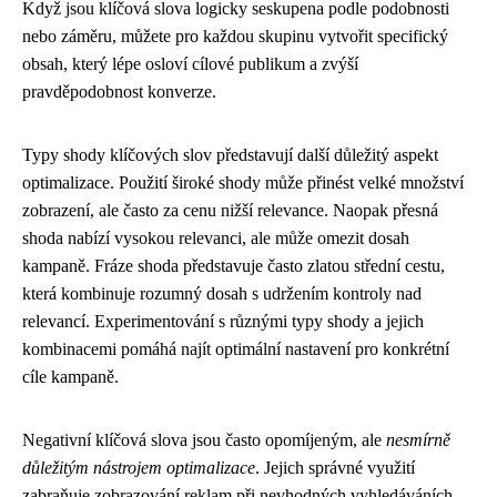
Když jsou klíčová slova logicky seskupena podle podobnosti
nebo záměru, můžete pro každou skupinu vytvořit specifický
obsah, který lépe osloví cílové publikum a zvýší
pravděpodobnost konverze.
Typy shody klíčových slov představují další důležitý aspekt
optimalizace. Použití široké shody může přinést velké množství
zobrazení, ale často za cenu nižší relevance. Naopak přesná
shoda nabízí vysokou relevanci, ale může omezit dosah
kampaně. Fráze shoda představuje často zlatou střední cestu,
která kombinuje rozumný dosah s udržením kontroly nad
relevancí. Experimentování s různými typy shody a jejich
kombinacemi pomáhá najít optimální nastavení pro konkrétní
cíle kampaně.
Negativní klíčová slova jsou často opomíjeným, ale
nesmírně
důležitým nástrojem optimalizace
. Jejich správné využití
zabraňuje zobrazování reklam při nevhodných vyhledáváních,