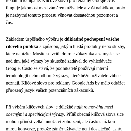
reklamní kampaně. Klíčové slovo pro reklamy Google Ads
funguje jakomost mezi záměrem uživatele a vaší nabídkou, proto
je nezbytné tomuto procesu věnovat dostatečnou pozornost a
čas.
Základem úspěšného výběru je
důkladné pochopení vašeho
cílového publika
a způsobu, jakým hledá produkty nebo služby,
které nabízíte. Musíte se vcítit do role zákazníka a zamyslet se
nad tím, jaké výrazy by skutečně zadával do vyhledávače
Google. Často se stává, že podnikatelé používají interní
terminologii nebo odborné výrazy, které běžní uživatelé vůbec
neznají. Klíčové slovo pro reklamy Google Ads by mělo odrážet
přirozený jazyk vašich potenciálních zákazníků.
Při výběru klíčových slov je důležité
najít rovnováhu mezi
obecnými a specifickými výrazy
. Příliš obecná klíčová slova sice
mohou přinést velké množství zobrazení, ale často s nízkou
mírou konverze, protože záměr uživatele není dostatečně jasný.