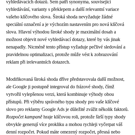
vyhledávacích dotazů. Sem patří synonyma, související
vyhledávání, varianty s překlepem a další relevantní variace
vašeho klíčového slova. Široká shoda nevyžaduje žádné
speciální označení a je výchozím nastavením pro nová klíčová
slova. Hlavní výhodou široké shody je maximální dosah a
možnost objevit nové vyhledávací dotazy, které by vás jinak
nenapadly. Nicméně tento přístup vyžaduje pečlivé sledování a
pravidelnou optimalizaci, protože může vést k zobrazování
reklam při irelevantních dotazech.
Modifikovaná široká shoda dříve představovala další možnost,
ale Google ji postupně integroval do frázové shody, čímž
vytvořil vylepšenou verzi, která kombinuje výhody obou
přístupů. Při výběru správného typu shody pro vaše klíčové
slovo pro reklamy Google Ads je důležité zvážit několik faktorů.
Rozpočet kampaně
hraje klíčovou roli, protože širší typy shody
obvykle generují více prokliku a mohou rychleji vyčerpat váš
denní rozpočet. Pokud máte omezený rozpočet, přesná nebo