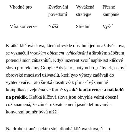
Vhodné pro
Zvyšování
Vyvážená
Přesné
povědomí
strategie
kampaně
Míra konverze
Nižší
Střední
Vyšší
Krátká klíčová slova, která obvykle obsahují jedno až dvě slova,
se vyznačují
vysokým objemem vyhledávání
a širokým záběrem
potenciálních zákazníků. Když inzerent zvolí například klíčové
slovo pro reklamy Google Ads jako „boty nebo „nábytek, osloví
obrovské množství uživatelů, kteří tyto výrazy zadávají do
vyhledávače. Tato široká dosah však přináší významné
komplikace, zejména ve formě
vysoké konkurence a nákladů
na proklik
. Krátká klíčová slova jsou obvykle velmi obecná,
což znamená, že záměr uživatele není jasně definovaný a
konverzní poměr bývá nižší.
Na druhé straně spektra stojí dlouhá klíčová slova, často