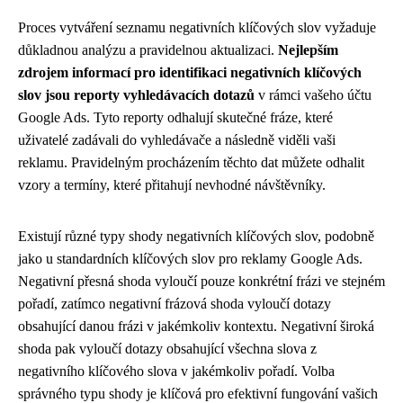
Proces vytváření seznamu negativních klíčových slov vyžaduje
důkladnou analýzu a pravidelnou aktualizaci.
Nejlepším
zdrojem informací pro identifikaci negativních klíčových
slov jsou reporty vyhledávacích dotazů
v rámci vašeho účtu
Google Ads. Tyto reporty odhalují skutečné fráze, které
uživatelé zadávali do vyhledávače a následně viděli vaši
reklamu. Pravidelným procházením těchto dat můžete odhalit
vzory a termíny, které přitahují nevhodné návštěvníky.
Existují různé typy shody negativních klíčových slov, podobně
jako u standardních klíčových slov pro reklamy Google Ads.
Negativní přesná shoda vyloučí pouze konkrétní frázi ve stejném
pořadí, zatímco negativní frázová shoda vyloučí dotazy
obsahující danou frázi v jakémkoliv kontextu. Negativní široká
shoda pak vyloučí dotazy obsahující všechna slova z
negativního klíčového slova v jakémkoliv pořadí. Volba
správného typu shody je klíčová pro efektivní fungování vašich