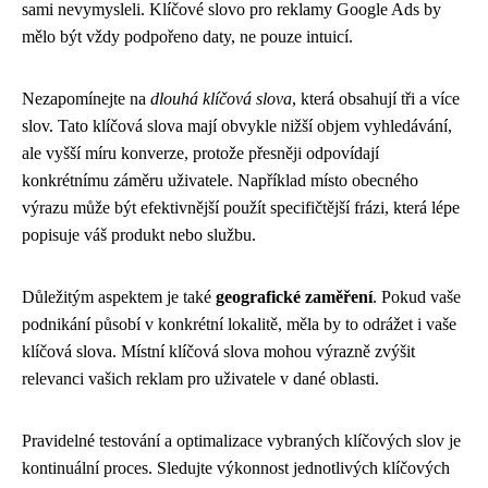
sami nevymysleli. Klíčové slovo pro reklamy Google Ads by
mělo být vždy podpořeno daty, ne pouze intuicí.
Nezapomínejte na
dlouhá klíčová slova
, která obsahují tři a více
slov. Tato klíčová slova mají obvykle nižší objem vyhledávání,
ale vyšší míru konverze, protože přesněji odpovídají
konkrétnímu záměru uživatele. Například místo obecného
výrazu může být efektivnější použít specifičtější frázi, která lépe
popisuje váš produkt nebo službu.
Důležitým aspektem je také
geografické zaměření
. Pokud vaše
podnikání působí v konkrétní lokalitě, měla by to odrážet i vaše
klíčová slova. Místní klíčová slova mohou výrazně zvýšit
relevanci vašich reklam pro uživatele v dané oblasti.
Pravidelné testování a optimalizace vybraných klíčových slov je
kontinuální proces. Sledujte výkonnost jednotlivých klíčových