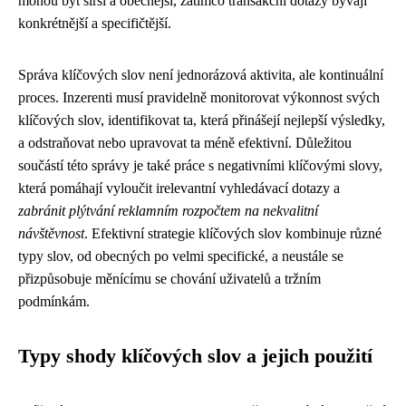
mohou být širší a obecnější, zatímco transakční dotazy bývají
konkrétnější a specifičtější.
Správa klíčových slov není jednorázová aktivita, ale kontinuální
proces. Inzerenti musí pravidelně monitorovat výkonnost svých
klíčových slov, identifikovat ta, která přinášejí nejlepší výsledky,
a odstraňovat nebo upravovat ta méně efektivní. Důležitou
součástí této správy je také práce s negativními klíčovými slovy,
která pomáhají vyloučit irelevantní vyhledávací dotazy a
zabránit plýtvání reklamním rozpočtem na nekvalitní
návštěvnost
. Efektivní strategie klíčových slov kombinuje různé
typy slov, od obecných po velmi specifické, a neustále se
přizpůsobuje měnícímu se chování uživatelů a tržním
podmínkám.
Typy shody klíčových slov a jejich použití