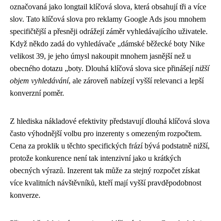
označovaná jako longtail klíčová slova, která obsahují tři a více
slov. Tato klíčová slova pro reklamy Google Ads jsou mnohem
specifičtější a přesněji odrážejí záměr vyhledávajícího uživatele.
Když někdo zadá do vyhledávače „dámské běžecké boty Nike
velikost 39, je jeho úmysl nakoupit mnohem jasnější než u
obecného dotazu „boty. Dlouhá klíčová slova sice přinášejí
nižší
objem vyhledávání
, ale zároveň nabízejí vyšší relevanci a lepší
konverzní poměr.
Z hlediska nákladové efektivity představují dlouhá klíčová slova
často výhodnější volbu pro inzerenty s omezeným rozpočtem.
Cena za proklik u těchto specifických frází bývá podstatně nižší,
protože konkurence není tak intenzivní jako u krátkých
obecných výrazů. Inzerent tak může za stejný rozpočet získat
více kvalitních návštěvníků, kteří mají vyšší pravděpodobnost
konverze.