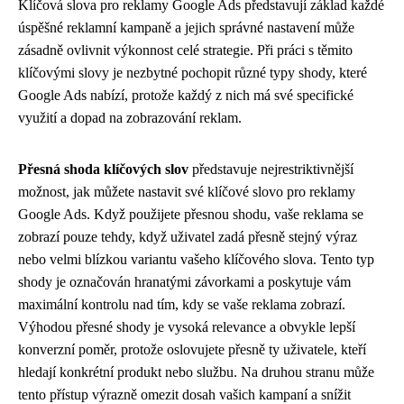
Klíčová slova pro reklamy Google Ads představují základ každé
úspěšné reklamní kampaně a jejich správné nastavení může
zásadně ovlivnit výkonnost celé strategie. Při práci s těmito
klíčovými slovy je nezbytné pochopit různé typy shody, které
Google Ads nabízí, protože každý z nich má své specifické
využití a dopad na zobrazování reklam.
Přesná shoda klíčových slov
představuje nejrestriktivnější
možnost, jak můžete nastavit své klíčové slovo pro reklamy
Google Ads. Když použijete přesnou shodu, vaše reklama se
zobrazí pouze tehdy, když uživatel zadá přesně stejný výraz
nebo velmi blízkou variantu vašeho klíčového slova. Tento typ
shody je označován hranatými závorkami a poskytuje vám
maximální kontrolu nad tím, kdy se vaše reklama zobrazí.
Výhodou přesné shody je vysoká relevance a obvykle lepší
konverzní poměr, protože oslovujete přesně ty uživatele, kteří
hledají konkrétní produkt nebo službu. Na druhou stranu může
tento přístup výrazně omezit dosah vašich kampaní a snížit