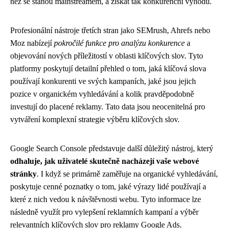
než se stanou mainstreamem, a získat tak konkurenční výhodu.
Profesionální nástroje třetích stran jako SEMrush, Ahrefs nebo
Moz nabízejí
pokročilé funkce pro analýzu konkurence
a
objevování nových příležitostí v oblasti klíčových slov. Tyto
platformy poskytují detailní přehled o tom, jaká klíčová slova
používají konkurenti ve svých kampaních, jaké jsou jejich
pozice v organickém vyhledávání a kolik pravděpodobně
investují do placené reklamy. Tato data jsou neocenitelná pro
vytváření komplexní strategie výběru klíčových slov.
Google Search Console představuje další důležitý nástroj, který
odhaluje, jak uživatelé skutečně nacházejí vaše webové
stránky
. I když se primárně zaměřuje na organické vyhledávání,
poskytuje cenné poznatky o tom, jaké výrazy lidé používají a
které z nich vedou k návštěvnosti webu. Tyto informace lze
následně využít pro vylepšení reklamních kampaní a výběr
relevantních klíčových slov pro reklamy Google Ads.