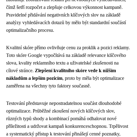
čímž šetří rozpočet a zlepšuje celkovou výkonnost kampaně.
Pravidelné přidávání negativních klíčových slov na základě
analýzy vyhledávacích dotazů by mělo být standardní součástí
optimalizačního procesu.
Kvalitní skóre přímo ovlivňuje cenu za proklik a pozici reklamy.
Toto skóre Google vypočítává na základě relevance klíčového
slova, kvality reklamního textu a uživatelské zkušenosti na
cílové stránce.
Zlepšení kvalitního skóre vede k nižším
nákladům a lepším pozicím
, proto by měla být optimalizace
zaměřena na všechny tyto faktory současně.
Testování představuje nepostradatelnou součást dlouhodobé
optimalizace. Průběžné zkoušení nových klíčových slov,
různých typů shody a kombinací pomáhá odhalovat nové
příležitosti a udržovat kampaň konkurenceschopnou. Trpělivost
a systematický přístup k testování přinášejí cenné poznatky,