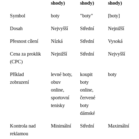
shody)
shody)
shody)
Symbol
boty
"boty"
[boty]
Dosah
Nejvyšší
Střední
Nejnižší
Přesnost cílení
Nízká
Střední
Vysoká
Cena za proklik
Nejnižší
Střední
Nejvyšší
(CPC)
Příklad
levné boty,
koupit
boty
zobrazení
obuv
boty
online,
online,
sportovní
červené
tenisky
boty
dámské
Kontrola nad
Minimální
Střední
Maximální
reklamou