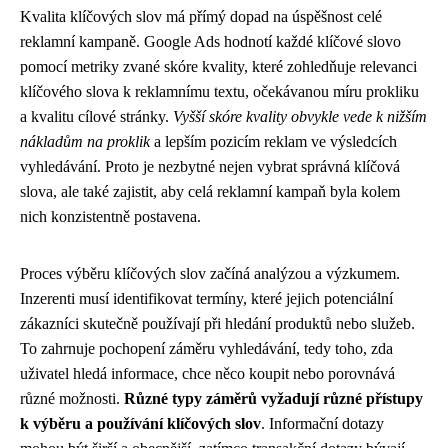
Kvalita klíčových slov má přímý dopad na úspěšnost celé
reklamní kampaně. Google Ads hodnotí každé klíčové slovo
pomocí metriky zvané skóre kvality, které zohledňuje relevanci
klíčového slova k reklamnímu textu, očekávanou míru prokliku
a kvalitu cílové stránky.
Vyšší skóre kvality obvykle vede k nižším
nákladům na proklik
a lepším pozicím reklam ve výsledcích
vyhledávání. Proto je nezbytné nejen vybrat správná klíčová
slova, ale také zajistit, aby celá reklamní kampaň byla kolem
nich konzistentně postavena.
Proces výběru klíčových slov začíná analýzou a výzkumem.
Inzerenti musí identifikovat termíny, které jejich potenciální
zákazníci skutečně používají při hledání produktů nebo služeb.
To zahrnuje pochopení záměru vyhledávání, tedy toho, zda
uživatel hledá informace, chce něco koupit nebo porovnává
různé možnosti.
Různé typy záměrů vyžadují různé přístupy
k výběru a používání klíčových slov
. Informační dotazy