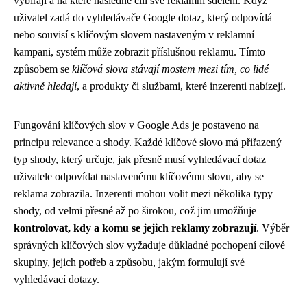
vybírají a na které následně cílí své reklamní sdělení. Když
uživatel zadá do vyhledávače Google dotaz, který odpovídá
nebo souvisí s klíčovým slovem nastaveným v reklamní
kampani, systém může zobrazit příslušnou reklamu. Tímto
způsobem se
klíčová slova stávají mostem mezi tím, co lidé
aktivně hledají
, a produkty či službami, které inzerenti nabízejí.
Fungování klíčových slov v Google Ads je postaveno na
principu relevance a shody. Každé klíčové slovo má přiřazený
typ shody, který určuje, jak přesně musí vyhledávací dotaz
uživatele odpovídat nastavenému klíčovému slovu, aby se
reklama zobrazila. Inzerenti mohou volit mezi několika typy
shody, od velmi přesné až po širokou, což jim umožňuje
kontrolovat, kdy a komu se jejich reklamy zobrazují
. Výběr
správných klíčových slov vyžaduje důkladné pochopení cílové
skupiny, jejich potřeb a způsobu, jakým formulují své
vyhledávací dotazy.